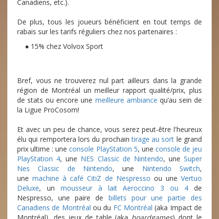
Canadiens, etc.).
De plus, tous les joueurs bénéficient en tout temps de
rabais sur les tarifs réguliers chez nos partenaires :
● 15% chez Volvox Sport
Bref, vous ne trouverez nul part ailleurs dans la grande
région de Montréal un meilleur rapport qualité/prix, plus
de stats ou encore une
meilleure ambiance
qu’au sein de
la Ligue ProCosom!
Et avec un peu de chance, vous serez peut-être l'heureux
élu qui remportera lors du prochain
tirage au sort
le grand
prix ultime : une
console PlayStation 5
, une
console de jeu
PlayStation 4
, une
NES Classic de Nintendo
, une
Super
Nes Classic de Nintendo
, une
Nintendo Switch
,
une
machine à café CitiZ de Nespresso
ou une
Vertuo
Deluxe
, un
mousseur à lait Aeroccino 3 ou 4
de
Nespresso, une paire de
billets pour une partie des
Canadiens de Montréal
ou du
FC Montréal
(aka Impact de
Montréal), des jeux de table (aka
boardgames
) dont le