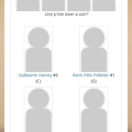
Une p'tite beer à soir?
Guillaume Harvey
#0
René-Félix Pelletier
#1
(C)
(G)