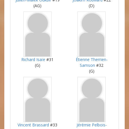
(AG)
(D)
Richard Isaïe
#31
Étienne Therrien-
(G)
Samson
#32
(G)
Vincent Brassard
#33
Jérémie Pelbois-