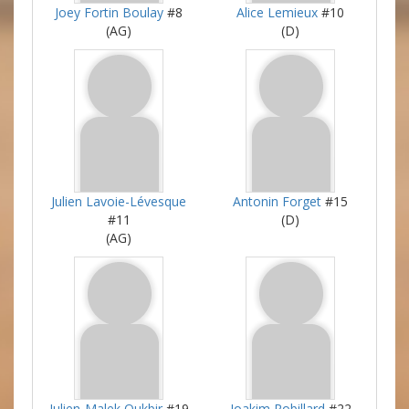
Joey Fortin Boulay
#8
Alice Lemieux
#10
(AG)
(D)
Julien Lavoie-Lévesque
Antonin Forget
#15
#11
(D)
(AG)
Julien-Malek Oukbir
#19
Joakim Robillard
#22