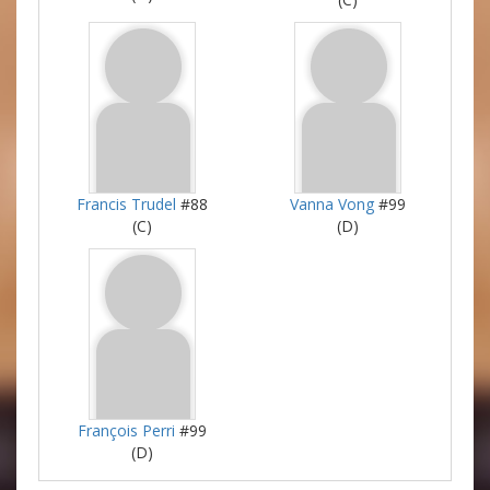
Francis Trudel
#88
Vanna Vong
#99
(C)
(D)
François Perri
#99
(D)