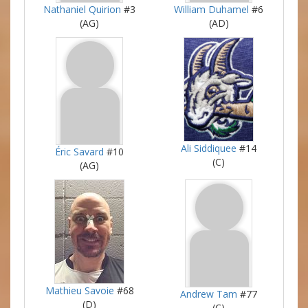
Nathaniel Quirion
#3
William Duhamel
#6
(AG)
(AD)
Ali Siddiquee
#14
Éric Savard
#10
(C)
(AG)
Mathieu Savoie
#68
Andrew Tam
#77
(D)
(C)