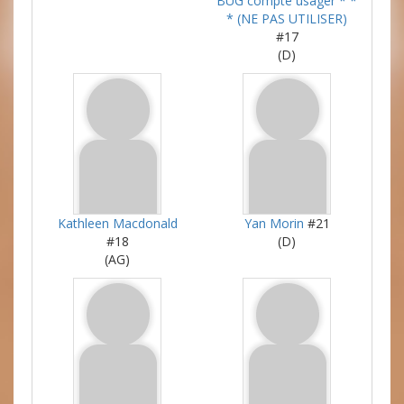
BUG compte usager * *
* (NE PAS UTILISER)
#17
(D)
Kathleen Macdonald
Yan Morin
#21
#18
(D)
(AG)