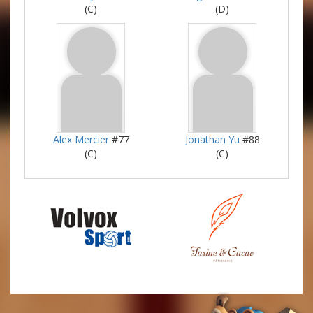
(C)
(D)
Alex Mercier
#77
Jonathan Yu
#88
(C)
(C)