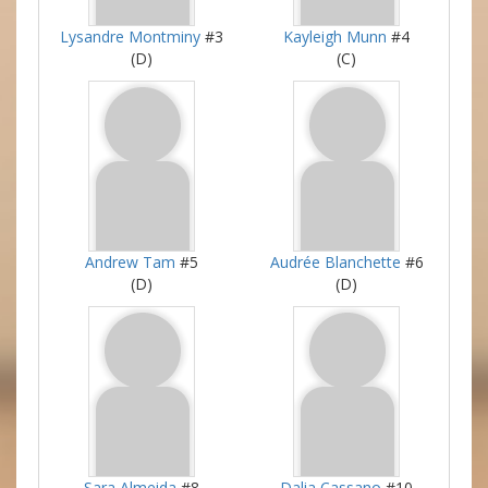
Lysandre Montminy
#3
Kayleigh Munn
#4
(D)
(C)
Andrew Tam
#5
Audrée Blanchette
#6
(D)
(D)
Sara Almeida
#8
Dalia Cassano
#10