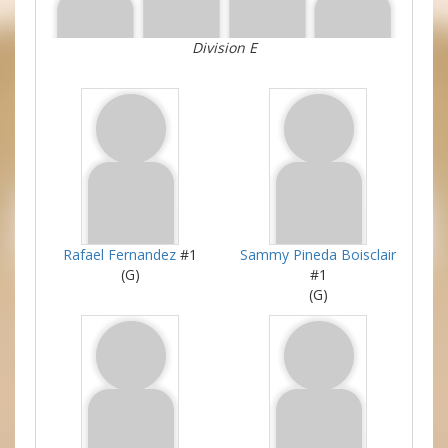
Division E
Rafael Fernandez
#1
Sammy Pineda Boisclair
(G)
#1
(G)