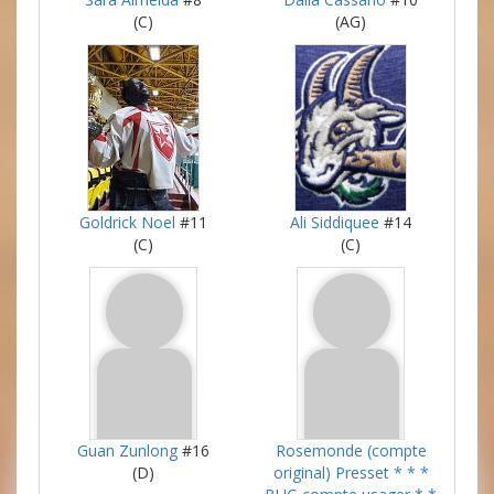
(C)
(AG)
Goldrick Noel
#11
Ali Siddiquee
#14
(C)
(C)
Guan Zunlong
#16
Rosemonde (compte
(D)
original) Presset * * *