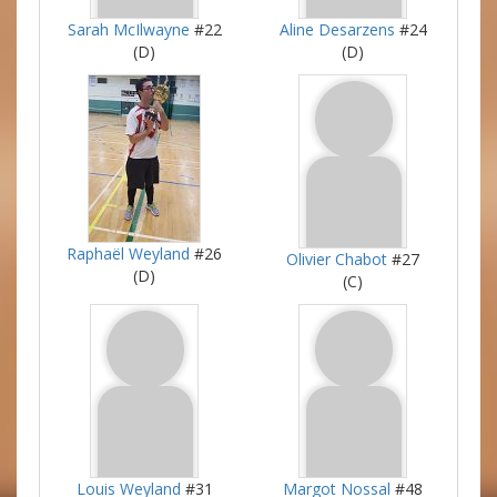
Sarah McIlwayne
#22
Aline Desarzens
#24
(D)
(D)
Raphaël Weyland
#26
Olivier Chabot
#27
(D)
(C)
Louis Weyland
#31
Margot Nossal
#48