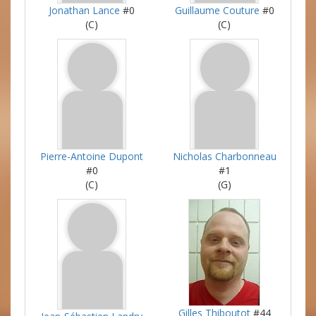
Jonathan Lance
#0
Guillaume Couture
#0
(C)
(C)
Pierre-Antoine Dupont
Nicholas Charbonneau
#0
#1
(C)
(G)
Gilles Thiboutot
#44