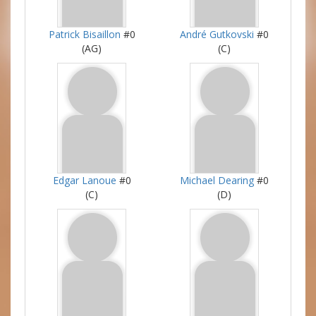
Patrick Bisaillon
#0
André Gutkovski
#0
(AG)
(C)
Edgar Lanoue
#0
Michael Dearing
#0
(C)
(D)