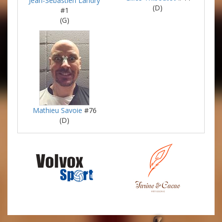
Jean-Sébastien Landry
(D)
#1
(G)
Mathieu Savoie
#76
(D)