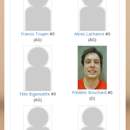
Francis Toupin
#0
Alexis Lachance
#0
(AG)
(AG)
Frédéric Bouchard
#0
Félix Bigaouette
#0
(D)
(AG)