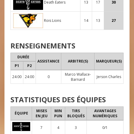
Death Eaters
13
17
30
Rois Lions
14
13
27
RENSEIGNEMENTS
DURÉE
ASSISTANCE
ARBITRE(S)
MARQUEUR(S)
P1
P2
Marco Wallace-
24:00
24:00
0
Jerson Charles
Barnard
STATISTIQUES DES ÉQUIPES
MISES
MIN
TIRS
AVANTAGES
ÉQUIPE
EN JEU
PUN
BLOQUÉS
NUMÉRIQUES
7
4
3
0/1