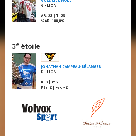
GOLDRICK NOEL
G - LION
AR
: 23 |
T
: 23
%AR
: 100,0%
e
3
étoile
JONATHAN CAMPEAU-BÉLANGER
D - LION
B
: 0 |
P
: 2
Pts: 2 | +/-: +2