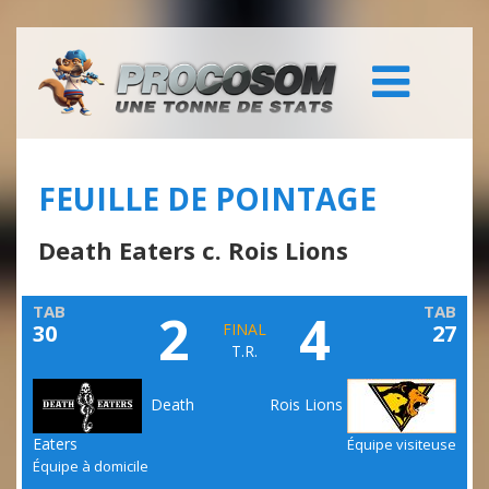
FEUILLE DE POINTAGE
Death Eaters c. Rois Lions
TAB
TAB
2
4
30
FINAL
27
T.R.
Death
Rois Lions
Eaters
Équipe visiteuse
Équipe à domicile