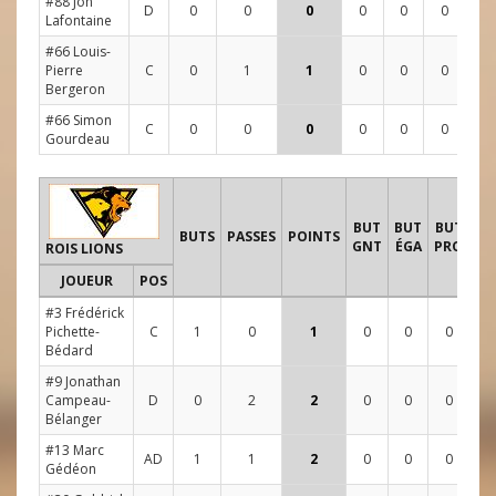
#88 Jon
D
0
0
0
0
0
0
0
Lafontaine
#66 Louis-
Pierre
C
0
1
1
0
0
0
5
Bergeron
#66 Simon
C
0
0
0
0
0
0
1
Gourdeau
T
BUT
BUT
BUT
BUTS
PASSES
POINTS
GNT
ÉGA
PRO
ROIS LIONS
JOUEUR
POS
1
#3 Frédérick
Pichette-
C
1
0
1
0
0
0
1
Bédard
#9 Jonathan
Campeau-
D
0
2
2
0
0
0
5
Bélanger
#13 Marc
AD
1
1
2
0
0
0
6
Gédéon