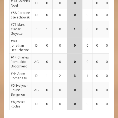
#30 Goldrick
D
0
0
0
0
0
0
0
Noel
#58 Caroline
D
0
0
0
0
0
0
1
Szelechowski
#71 Marc-
Olivier
C
1
0
1
0
0
0
1
Goyette
#80
Jonathan
D
0
0
0
0
0
0
0
Beauchesne
#14 Charles
Romualdo
AG
0
0
0
0
0
0
0
Brocchiero
#44 Anne
D
1
2
3
1
0
0
0
Pomerleau
#5 Evelyne-
Louise
AG
0
0
0
0
0
0
0
Bergeron
#8 Jessica
D
0
0
0
0
0
0
0
Rodas