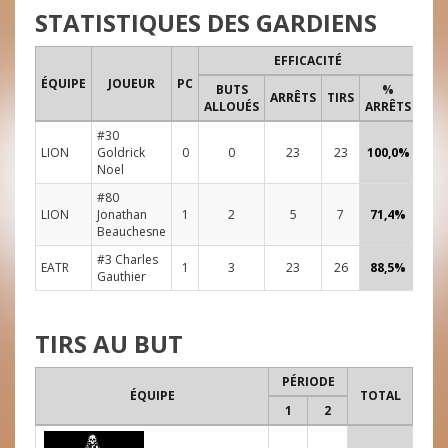
STATISTIQUES DES GARDIENS
EFFICACITÉ
TEM
ÉQUIPE
JOUEUR
PC
BUTS
%
DE 
ARRÊTS
TIRS
ALLOUÉS
ARRÊTS
#30
LION
Goldrick
0
0
23
23
100,0%
42:
Noel
#80
LION
Jonathan
1
2
5
7
71,4%
05:
Beauchesne
#3 Charles
EATR
1
3
23
26
88,5%
48:
Gauthier
TIRS AU BUT
PÉRIODE
ÉQUIPE
TOTAL
1
2