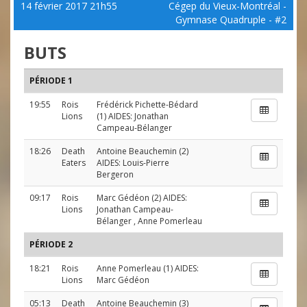
14 février 2017 21h55
Cégep du Vieux-Montréal -
Gymnase Quadruple - #2
BUTS
PÉRIODE 1
19:55
Rois
Frédérick Pichette-Bédard
Lions
(1) AIDES:
Jonathan
Campeau-Bélanger
18:26
Death
Antoine Beauchemin
(2)
Eaters
AIDES:
Louis-Pierre
Bergeron
09:17
Rois
Marc Gédéon
(2) AIDES:
Lions
Jonathan Campeau-
Bélanger
,
Anne Pomerleau
PÉRIODE 2
18:21
Rois
Anne Pomerleau
(1) AIDES:
Lions
Marc Gédéon
05:13
Death
Antoine Beauchemin
(3)