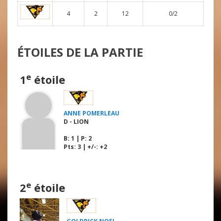
4
2
12
0/2
ÉTOILES DE LA PARTIE
e
1
étoile
ANNE POMERLEAU
D - LION
B
: 1 |
P
: 2
Pts: 3 | +/-: +2
e
2
étoile