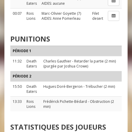
Eaters
AIDES: aucune
00:07
Rois
Marc-Olivier Goyette
(7)
Filet
Lions
AIDES:
Anne Pomerleau
desert
PUNITIONS
PÉRIODE 1
11:32
Death
Charles Gauthier
- Retarder la partie (2 min)
Eaters
(purgée par
Joshua Crowe
)
PÉRIODE 2
15:50
Death
Hugues Doré-Bergeron
- Trébucher (2 min)
Eaters
13:33
Rois
Frédérick Pichette-Bédard
- Obstruction (2
Lions
min)
STATISTIQUES DES JOUEURS