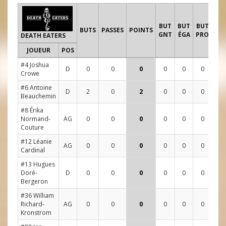
TI
BUT
BUT
BUT
BUTS
PASSES
POINTS
GNT
ÉGA
PRO
DEATH EATERS
JOUEUR
POS
1
#4 Joshua
D
0
0
0
0
0
0
2
Crowe
#6 Antoine
D
2
0
2
0
0
0
2
Beauchemin
#8 Érika
Normand-
AG
0
0
0
0
0
0
1
Couture
#12 Léanie
AG
0
0
0
0
0
0
1
Cardinal
#13 Hugues
Doré-
D
0
0
0
0
0
0
1
Bergeron
#36 William
Richard-
AG
0
0
0
0
0
0
0
Kronstrom