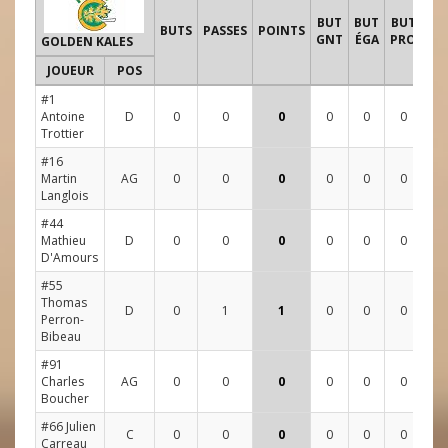
TI
BUT
BUT
BUT
BUTS
PASSES
POINTS
GNT
ÉGA
PRO
GOLDEN KALES
JOUEUR
POS
1
#1
Antoine
D
0
0
0
0
0
0
2
Trottier
#16
Martin
AG
0
0
0
0
0
0
1
Langlois
#44
Mathieu
D
0
0
0
0
0
0
0
D'Amours
#55
Thomas
D
0
1
1
0
0
0
0
Perron-
Bibeau
#91
Charles
AG
0
0
0
0
0
0
3
Boucher
#66 Julien
C
0
0
0
0
0
0
1
Carreau