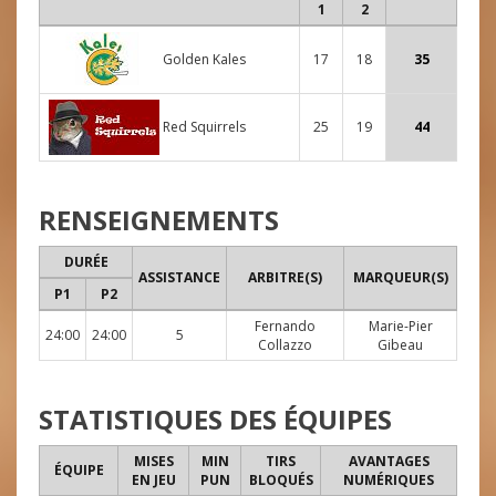
1
2
Golden Kales
17
18
35
Red Squirrels
25
19
44
RENSEIGNEMENTS
DURÉE
ASSISTANCE
ARBITRE(S)
MARQUEUR(S)
P1
P2
Fernando
Marie-Pier
24:00
24:00
5
Collazzo
Gibeau
STATISTIQUES DES ÉQUIPES
MISES
MIN
TIRS
AVANTAGES
ÉQUIPE
EN JEU
PUN
BLOQUÉS
NUMÉRIQUES