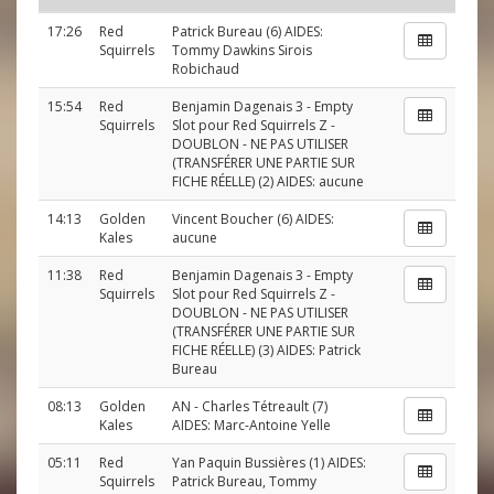
17:26
Red
Patrick Bureau
(6) AIDES:
Squirrels
Tommy Dawkins Sirois
Robichaud
15:54
Red
Benjamin Dagenais 3 - Empty
Squirrels
Slot pour Red Squirrels Z -
DOUBLON - NE PAS UTILISER
(TRANSFÉRER UNE PARTIE SUR
FICHE RÉELLE)
(2) AIDES: aucune
14:13
Golden
Vincent Boucher
(6) AIDES:
Kales
aucune
11:38
Red
Benjamin Dagenais 3 - Empty
Squirrels
Slot pour Red Squirrels Z -
DOUBLON - NE PAS UTILISER
(TRANSFÉRER UNE PARTIE SUR
FICHE RÉELLE)
(3) AIDES:
Patrick
Bureau
08:13
Golden
AN
-
Charles Tétreault
(7)
Kales
AIDES:
Marc-Antoine Yelle
05:11
Red
Yan Paquin Bussières
(1) AIDES:
Squirrels
Patrick Bureau
,
Tommy