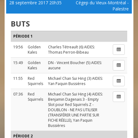
28 septembre 2017 20h35
Cégep du Vieux-Montréal -
Palestre
BUTS
PÉRIODE 1
19:56
Golden
Charles Tétreault
(6) AIDES:
Kales
Thomas Perron-Bibeau
15:49
Golden
DN
-
Vincent Boucher
(5) AIDES:
Kales
aucune
11:55
Red
Michael Chan Sui Hing
(3) AIDES:
Squirrels
Yan Paquin Bussières
07:36
Red
Michael Chan Sui Hing
(4) AIDES:
Squirrels
Benjamin Dagenais 3 - Empty
Slot pour Red Squirrels Z -
DOUBLON - NE PAS UTILISER
(TRANSFÉRER UNE PARTIE SUR
FICHE RÉELLE)
,
Yan Paquin
Bussières
PÉRIODE 2