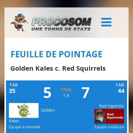
FEUILLE DE POINTAGE
Golden Kales c. Red Squirrels
TAB
TAB
5
7
35
FINAL
44
T.R.
Red Squirrels
Golden
Kales
Équipe à domicile
Équipe visiteuse