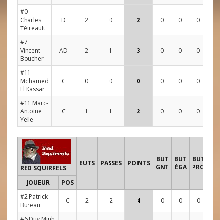
#0
Charles
D
2
0
2
0
0
0
3
Tétreault
#7
Vincent
AD
2
1
3
0
0
0
2
Boucher
#11
Mohamed
C
0
0
0
0
0
0
3
El Kassar
#11 Marc-
Antoine
C
1
1
2
0
0
0
2
Yelle
T
BUT
BUT
BUT
BUTS
PASSES
POINTS
GNT
ÉGA
PRO
RED SQUIRRELS
JOUEUR
POS
1
#2 Patrick
C
2
2
4
0
0
0
5
Bureau
#6 Duy Minh