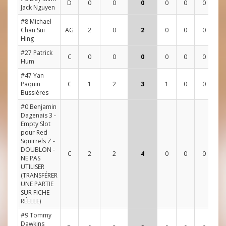
D
0
0
0
0
0
0
0
Jack Nguyen
#8 Michael
Chan Sui
AG
2
0
2
0
0
0
6
Hing
#27 Patrick
C
0
0
0
0
0
0
5
Hum
#47 Yan
Paquin
C
1
2
3
1
0
0
1
Bussières
#0 Benjamin
Dagenais 3 -
Empty Slot
pour Red
Squirrels Z -
DOUBLON -
C
2
2
4
0
0
0
4
NE PAS
UTILISER
(TRANSFÉRER
UNE PARTIE
SUR FICHE
RÉELLE)
#9 Tommy
Dawkins