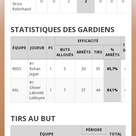
D
0
2
2
0
0
0
4
Sirois
Robichaud
STATISTIQUES DES GARDIENS
EFFICACITÉ
TEMPS
ÉQUIPE
JOUEUR
PC
BUTS
%
DE JEU
ARRÊTS
TIRS
ALLOUÉS
ARRÊTS
#1
REDS
Rohan
1
5
30
35
85,7%
48:00
Jagan
#1
Olivier
KAL
1
7
37
44
84,1%
48:00
Labonté
LeMoyne
TIRS AU BUT
PÉRIODE
ÉQUIPE
TOTAL