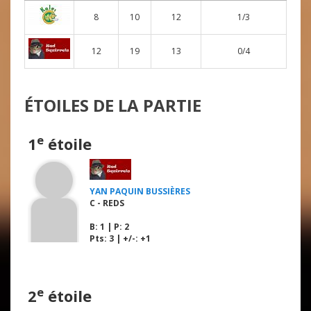
8
10
12
1/3
12
19
13
0/4
ÉTOILES DE LA PARTIE
e
1
étoile
YAN PAQUIN BUSSIÈRES
C - REDS
B
: 1 |
P
: 2
Pts: 3 | +/-: +1
e
2
étoile