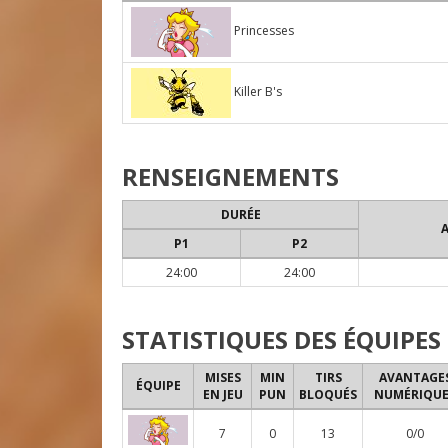
Princesses
Killer B's
RENSEIGNEMENTS
DURÉE
P1
P2
24:00
24:00
STATISTIQUES DES ÉQUIPES
MISES
MIN
TIRS
AVANTAGE
ÉQUIPE
EN JEU
PUN
BLOQUÉS
NUMÉRIQUE
7
0
13
0/0