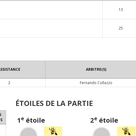
13
25
ASSISTANCE
ARBITRE(S)
2
Fernando Collazzo
ÉTOILES DE LA PARTIE
S
e
e
1
étoile
2
étoile
S