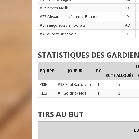
#15 Keven Mailhot
D
#77 Alexandre Laflamme-Beaudin
D
#6 François-Xavier Dorais
AD
#4 Laurent Brisebois
C
STATISTIQUES DES GARDIE
E
ÉQUIPE
JOUEUR
PC
BUTS ALLOUÉS
PRIN
#33 Paul Karazivan
1
5
KILB
#1 Goldrick Noel
1
2
TIRS AU BUT
ÉQ