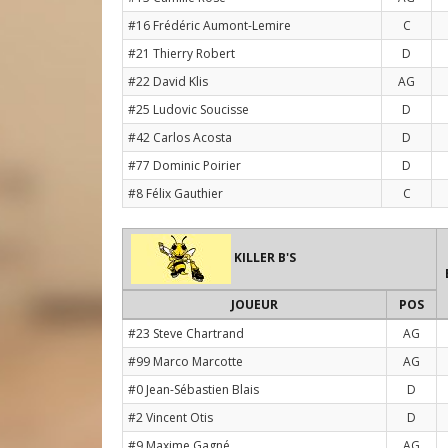
#16 Frédéric Aumont-Lemire
C
#21 Thierry Robert
D
#22 David Klis
AG
#25 Ludovic Soucisse
D
#42 Carlos Acosta
D
#77 Dominic Poirier
D
#8 Félix Gauthier
C
KILLER B'S
JOUEUR
POS
#23 Steve Chartrand
AG
#99 Marco Marcotte
AG
#0 Jean-Sébastien Blais
D
#2 Vincent Otis
D
#9 Maxime Gagné
AG