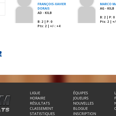
FRANÇOIS-XAVIER
MARCO M
DORAIS
AG - KILB
AD - KILB
B
: 2 |
P
: 0
B
: 2 |
P
: 0
Pts: 2 | +/
Pts: 2 | +/-: +4
LIGUE
ÉQUIPES
HORAIRE
JOUEURS
RÉSULTATS
NOUVELLES
CLASSEMENT
BLOGUE
STATISTIQUES
INSCRIPTION