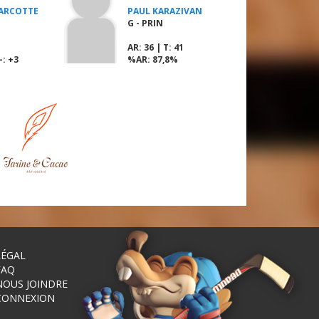
ARCOTTE
PAUL KARAZIVAN
G - PRIN
AR
: 36 |
T
: 41
-: +3
%AR
: 87,8%
LÉGAL
FAQ
NOUS JOINDRE
CONNEXION