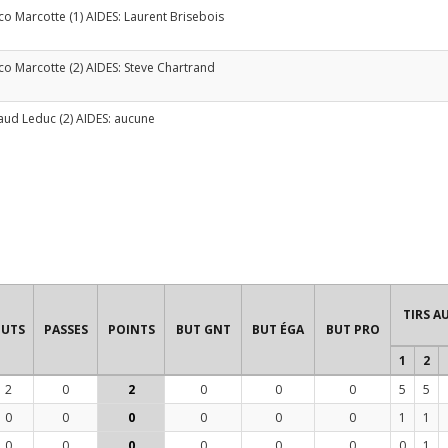
co Marcotte
(1) AIDES:
Laurent Brisebois
co Marcotte
(2) AIDES:
Steve Chartrand
aud Leduc
(2) AIDES: aucune
TIRS A
BUTS
PASSES
POINTS
BUT GNT
BUT ÉGA
BUT PRO
1
2
2
0
2
0
0
0
5
5
0
0
0
0
0
0
1
1
0
0
0
0
0
0
0
1