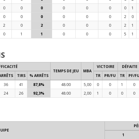
0
0
0
0
0
0
0
1
0
0
0
0
0
0
2
0
2
0
2
0
0
0
2
1
0
1
1
0
0
0
5
1
NS
FFICACITÉ
VICTOIRE
DÉFAITE
TEMPS DE JEU
MBA
ARRÊTS
TIRS
% ARRÊTS
TR
PR/FU
TR
PF/F
36
41
87,8%
48:00
5,00
0
0
1
0
24
26
92,3%
48:00
2,00
1
0
0
0
PÉ
UIPE
1