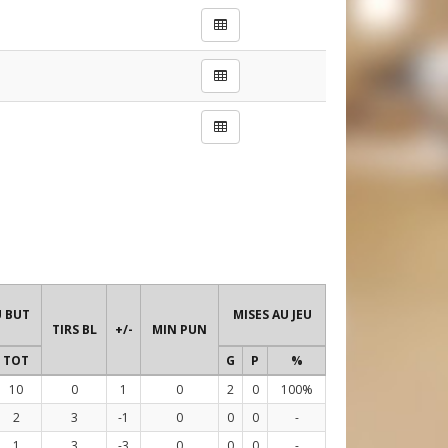
U BUT
MISES AU JEU
TIRS BL
+/-
MIN PUN
TOT
G
P
%
10
0
1
0
2
0
100%
2
3
-1
0
0
0
-
1
3
-3
0
0
0
-