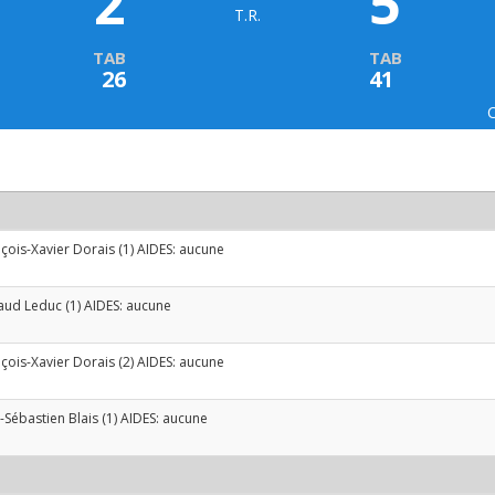
2
5
T.R.
TAB
TAB
26
41
çois-Xavier Dorais
(1) AIDES: aucune
aud Leduc
(1) AIDES: aucune
çois-Xavier Dorais
(2) AIDES: aucune
-Sébastien Blais
(1) AIDES: aucune