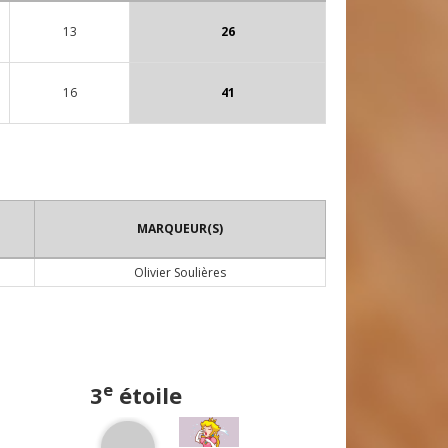
13
26
16
41
MARQUEUR(S)
Olivier Soulières
e
3
étoile