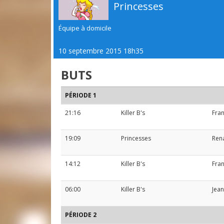
Princesses
Équipe à domicile
10 septembre 2015 18h35
BUTS
PÉRIODE 1
21:16
Killer B's
Fran
19:09
Princesses
Ren
14:12
Killer B's
Fran
06:00
Killer B's
Jean
PÉRIODE 2