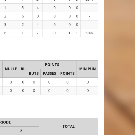
1
5
4
0
0
0
-
2
6
0
0
0
0
-
3
2
4
0
0
0
-
6
1
2
0
1
1
50%
POINTS
NULLE
BL
MIN PUN
U
BUTS
PASSES
POINTS
0
0
0
0
0
0
0
0
0
0
0
0
RIODE
TOTAL
2