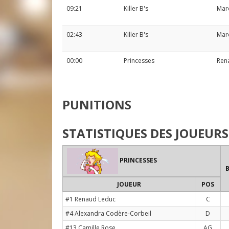
09:21
Killer B's
Mar
02:43
Killer B's
Mar
00:00
Princesses
Ren
PUNITIONS
STATISTIQUES DES JOUEURS
PRINCESSES
JOUEUR
POS
#1 Renaud Leduc
C
#4 Alexandra Codère-Corbeil
D
#13 Camille Rose
AG