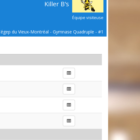
Killer B's
Équipe visiteuse
Cégep du Vieux-Montréal - Gymnase Quadruple - #1