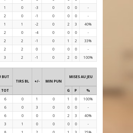
1
0
-3
0
0
0
-
2
0
-1
0
0
0
-
1
1
-2
0
2
3
40%
2
0
-4
0
0
0
-
2
2
-1
0
1
2
33%
2
2
0
0
0
0
-
3
2
-1
0
2
0
100%
U BUT
MISES AU JEU
TIRS BL
+/-
MIN PUN
TOT
G
P
%
6
0
1
0
1
0
100%
6
0
3
0
0
0
-
6
0
0
0
2
3
40%
3
1
0
0
0
0
-
8
1
2
0
1
3
25%