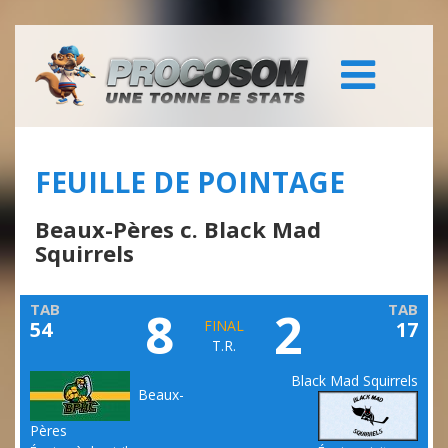
FEUILLE DE POINTAGE
Beaux-Pères c. Black Mad
Squirrels
TAB
TAB
8
2
54
FINAL
17
T.R.
Black Mad Squirrels
Beaux-
Pères