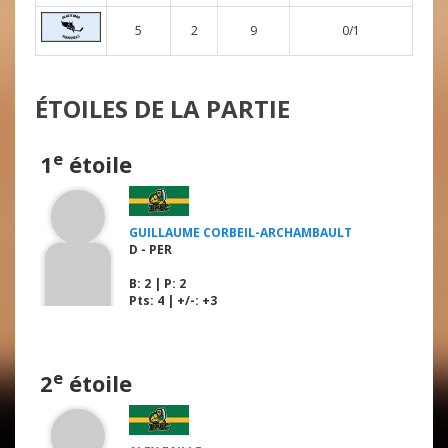
5
2
9
0/1
ÉTOILES DE LA PARTIE
e
1
étoile
GUILLAUME CORBEIL-ARCHAMBAULT
D - PER
B
: 2 |
P
: 2
Pts: 4 | +/-: +3
e
2
étoile