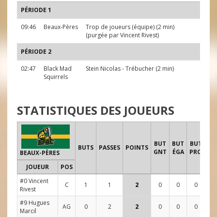
PÉRIODE 1
09:46
Beaux-Pères
Trop de joueurs (équipe) (2 min)
(purgée par
Vincent Rivest
)
PÉRIODE 2
02:47
Black Mad
Stein Nicolas
- Trébucher (2 min)
Squirrels
STATISTIQUES DES JOUEURS
T
BUT
BUT
BUT
BUTS
PASSES
POINTS
GNT
ÉGA
PRO
BEAUX-PÈRES
JOUEUR
POS
1
#0 Vincent
C
1
1
2
0
0
0
7
Rivest
#9 Hugues
AG
0
2
2
0
0
0
3
Marcil