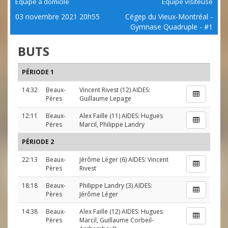
Équipe à domicile
Équipe visiteuse
03 novembre 2021 20h55
Cégep du Vieux-Montréal -
Gymnase Quadruple - #1
BUTS
PÉRIODE 1
14:32
Beaux-
Vincent Rivest
(12) AIDES:
Pères
Guillaume Lepage
12:11
Beaux-
Alex Faille
(11) AIDES:
Hugues
Pères
Marcil
,
Philippe Landry
PÉRIODE 2
22:13
Beaux-
Jérôme Léger
(6) AIDES:
Vincent
Pères
Rivest
18:18
Beaux-
Philippe Landry
(3) AIDES:
Pères
Jérôme Léger
14:38
Beaux-
Alex Faille
(12) AIDES:
Hugues
Pères
Marcil
,
Guillaume Corbeil-