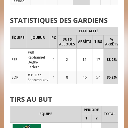
Lessard
STATISTIQUES DES GARDIENS
EFFICACITÉ
TE
ÉQUIPE
JOUEUR
PC
BUTS
%
DE 
ARRÊTS
TIRS
ALLOUÉS
ARRÊTS
#69
Raphamiel
PER
1
2
15
17
88,2%
48
Bégin-
Leclerc
#31 Dan
SQR
1
8
46
54
85,2%
48
Sapozhnikov
TIRS AU BUT
PÉRIODE
ÉQUIPE
TOTAL
1
2