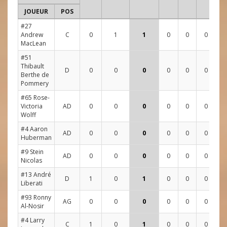
JOUEUR
POS
1
#27
Andrew
C
0
1
1
0
0
0
3
MacLean
#51
Thibault
D
0
0
0
0
0
0
0
Berthe de
Pommery
#65 Rose-
Victoria
AD
0
0
0
0
0
0
3
Wolff
#4 Aaron
AD
0
0
0
0
0
0
0
Huberman
#9 Stein
AD
0
0
0
0
0
0
2
Nicolas
#13 André
D
1
0
1
0
0
0
2
Liberati
#93 Ronny
AG
0
0
0
0
0
0
0
Al-Nosir
#4 Larry
C
1
0
1
0
0
0
2