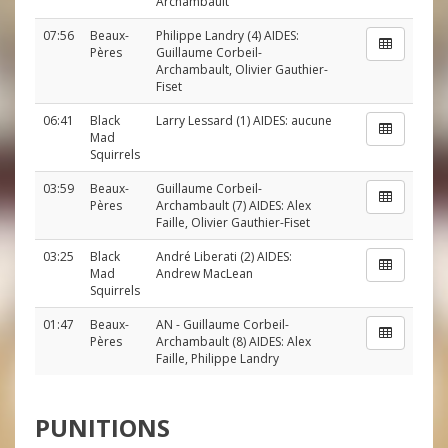
Archambault
07:56
Beaux-
Philippe Landry
(4) AIDES:
Pères
Guillaume Corbeil-
Archambault
,
Olivier Gauthier-
Fiset
06:41
Black
Larry Lessard
(1) AIDES: aucune
Mad
Squirrels
03:59
Beaux-
Guillaume Corbeil-
Pères
Archambault
(7) AIDES:
Alex
Faille
,
Olivier Gauthier-Fiset
03:25
Black
André Liberati
(2) AIDES:
Mad
Andrew MacLean
Squirrels
01:47
Beaux-
AN
-
Guillaume Corbeil-
Pères
Archambault
(8) AIDES:
Alex
Faille
,
Philippe Landry
PUNITIONS