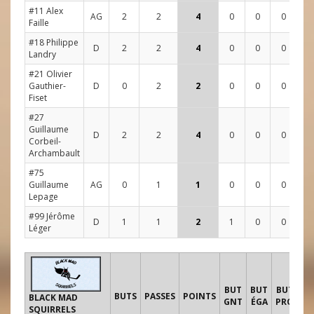
#11 Alex
AG
2
2
4
0
0
0
4
Faille
#18 Philippe
D
2
2
4
0
0
0
2
Landry
#21 Olivier
Gauthier-
D
0
2
2
0
0
0
2
Fiset
#27
Guillaume
D
2
2
4
0
0
0
3
Corbeil-
Archambault
#75
Guillaume
AG
0
1
1
0
0
0
4
Lepage
#99 Jérôme
D
1
1
2
1
0
0
6
Léger
T
BUT
BUT
BUT
BUTS
PASSES
POINTS
BLACK MAD
GNT
ÉGA
PRO
SQUIRRELS