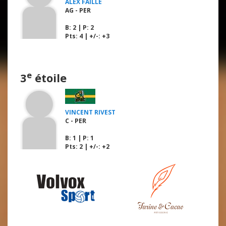
ALEX FAILLE
AG - PER
B
: 2 |
P
: 2
Pts: 4 | +/-: +3
e
3
étoile
VINCENT RIVEST
C - PER
B
: 1 |
P
: 1
Pts: 2 | +/-: +2