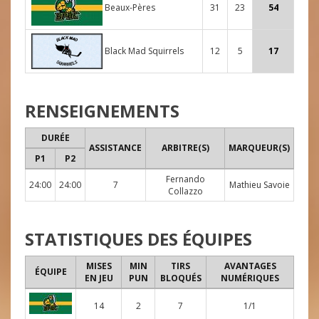
Beaux-Pères
31
23
54
Black Mad Squirrels
12
5
17
RENSEIGNEMENTS
DURÉE
ASSISTANCE
ARBITRE(S)
MARQUEUR(S)
P1
P2
Fernando
24:00
24:00
7
Mathieu Savoie
Collazzo
STATISTIQUES DES ÉQUIPES
MISES
MIN
TIRS
AVANTAGES
ÉQUIPE
EN JEU
PUN
BLOQUÉS
NUMÉRIQUES
14
2
7
1/1