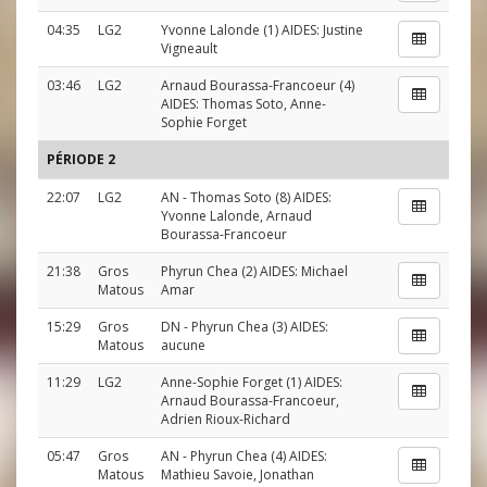
04:35
LG2
Yvonne Lalonde
(1) AIDES:
Justine
Vigneault
03:46
LG2
Arnaud Bourassa-Francoeur
(4)
AIDES:
Thomas Soto
,
Anne-
Sophie Forget
PÉRIODE 2
22:07
LG2
AN
-
Thomas Soto
(8) AIDES:
Yvonne Lalonde
,
Arnaud
Bourassa-Francoeur
21:38
Gros
Phyrun Chea
(2) AIDES:
Michael
Matous
Amar
15:29
Gros
DN
-
Phyrun Chea
(3) AIDES:
Matous
aucune
11:29
LG2
Anne-Sophie Forget
(1) AIDES:
Arnaud Bourassa-Francoeur
,
Adrien Rioux-Richard
05:47
Gros
AN
-
Phyrun Chea
(4) AIDES:
Matous
Mathieu Savoie
,
Jonathan