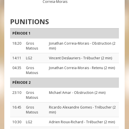
Correia-Morais
PUNITIONS
PÉRIODE 1
18:20
Gros
Jonathan Correia-Morais
- Obstruction (2
Matous
min)
14:11
LG2
Vincent Deslauriers
- Trébucher (2 min)
04:35
Gros
Jonathan Correia-Morais
- Retenu (2 min)
Matous
PÉRIODE 2
23:10
Gros
Michael Amar
- Obstruction (2 min)
Matous
16:45
Gros
Ricardo Alexandre Gomes
- Trébucher (2
Matous
min)
10:30
LG2
Adrien Rioux-Richard
- Trébucher (2 min)