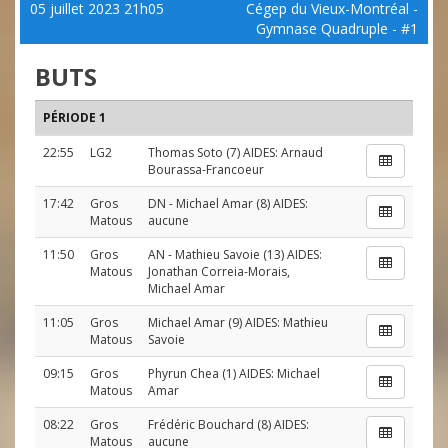
05 juillet 2023 21h05
Cégep du Vieux-Montréal -
Gymnase Quadruple - #1
BUTS
PÉRIODE 1
22:55
LG2
Thomas Soto
(7) AIDES:
Arnaud
Bourassa-Francoeur
17:42
Gros
DN
-
Michael Amar
(8) AIDES:
Matous
aucune
11:50
Gros
AN
-
Mathieu Savoie
(13) AIDES:
Matous
Jonathan Correia-Morais
,
Michael Amar
11:05
Gros
Michael Amar
(9) AIDES:
Mathieu
Matous
Savoie
09:15
Gros
Phyrun Chea
(1) AIDES:
Michael
Matous
Amar
08:22
Gros
Frédéric Bouchard
(8) AIDES:
Matous
aucune