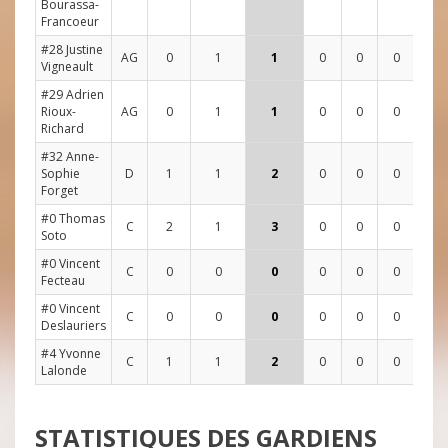
Bourassa-
Francoeur
#28 Justine
AG
0
1
1
0
0
0
1
0
Vigneault
#29 Adrien
Rioux-
AG
0
1
1
0
0
0
1
0
Richard
#32 Anne-
Sophie
D
1
1
2
0
0
0
0
1
Forget
#0 Thomas
C
2
1
3
0
0
0
3
2
Soto
#0 Vincent
C
0
0
0
0
0
0
3
2
Fecteau
#0 Vincent
C
0
0
0
0
0
0
0
1
Deslauriers
#4 Yvonne
C
1
1
2
0
0
0
1
0
Lalonde
STATISTIQUES DES GARDIENS