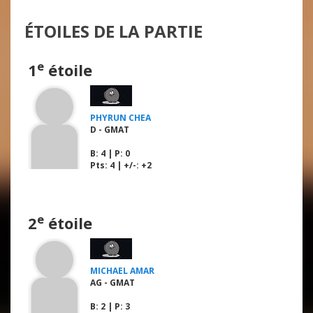
ÉTOILES DE LA PARTIE
e
1
étoile
PHYRUN CHEA
D - GMAT
B
: 4 |
P
: 0
Pts: 4 | +/-: +2
e
2
étoile
MICHAEL AMAR
AG - GMAT
B
: 2 |
P
: 3