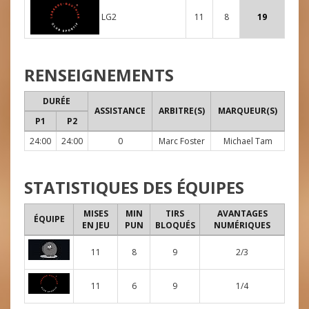
LG2
11
8
19
RENSEIGNEMENTS
DURÉE
ASSISTANCE
ARBITRE(S)
MARQUEUR(S)
P1
P2
24:00
24:00
0
Marc Foster
Michael Tam
STATISTIQUES DES ÉQUIPES
MISES
MIN
TIRS
AVANTAGES
ÉQUIPE
EN JEU
PUN
BLOQUÉS
NUMÉRIQUES
11
8
9
2/3
11
6
9
1/4