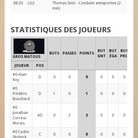
08:20
LG2
Thomas Soto
- Conduite antisportive (2
min)
STATISTIQUES DES JOUEURS
TI
BUT
BUT
BUT
BUTS
PASSES
POINTS
GNT
ÉGA
PRO
GROS MATOUS
JOUEUR
POS
1
#0 Alain
D
0
0
0
0
0
0
0
Roy
#0
Frédéric
D
1
0
1
0
0
0
3
Bouchard
#0
Jonathan
AD
0
2
2
0
0
0
1
Correia-
Morais
#0 Cedric
C
0
0
0
0
0
0
3
Skolnick