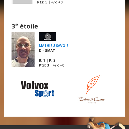
Pts: 5 | +/-: +0
e
3
étoile
MATHIEU SAVOIE
D - GMAT
B
: 1 |
P
: 2
Pts: 3 | +/-: +0