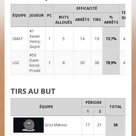
EFFICACITÉ
TEMPS
ÉQUIPE
JOUEUR
PC
BUTS
%
DE JEU
ARRÊTS
TIRS
ALLOUÉS
ARRÊTS
#1
Xavier
GMAT
1
5
14
19
73,7%
48:00
Henry-
Guyot
#50
Dave-
LG2
1
8
30
38
78,9%
48:00
Enrick
Proulx
TIRS AU BUT
PÉRIODE
ÉQUIPE
TOTAL
1
2
Gros Matous
17
21
38