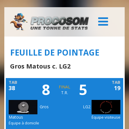
FEUILLE DE POINTAGE
Gros Matous c. LG2
TAB
TAB
8
5
38
FINAL
19
T.R.
Gros
LG2
Matous
Équipe visiteuse
Équipe à domicile