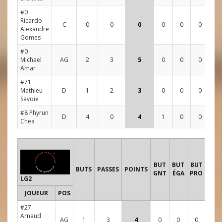
#0
Ricardo
C
0
0
0
0
0
0
2
Alexandre
Gomes
#0
Michael
AG
2
3
5
0
0
0
3
Amar
#71
Mathieu
D
1
2
3
0
0
0
1
Savoie
#8 Phyrun
D
4
0
4
1
0
0
4
Chea
TIR
BUT
BUT
BUT
B
BUTS
PASSES
POINTS
GNT
ÉGA
PRO
LG2
JOUEUR
POS
1
2
#27
Arnaud
AG
1
3
4
0
0
0
2
2