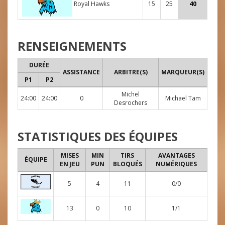
Royal Hawks
15
25
40
RENSEIGNEMENTS
DURÉE
ASSISTANCE
ARBITRE(S)
MARQUEUR(S)
P1
P2
Michel
24:00
24:00
0
Michael Tam
Desrochers
STATISTIQUES DES ÉQUIPES
MISES
MIN
TIRS
AVANTAGES
ÉQUIPE
EN JEU
PUN
BLOQUÉS
NUMÉRIQUES
5
4
11
0/0
13
0
10
1/1