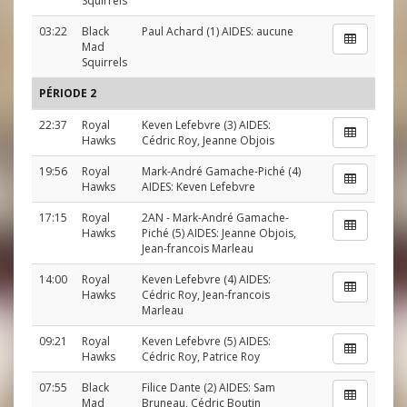
Squirrels
03:22
Black
Paul Achard
(1) AIDES: aucune
Mad
Squirrels
PÉRIODE 2
22:37
Royal
Keven Lefebvre
(3) AIDES:
Hawks
Cédric Roy
,
Jeanne Objois
19:56
Royal
Mark-André Gamache-Piché
(4)
Hawks
AIDES:
Keven Lefebvre
17:15
Royal
2AN
-
Mark-André Gamache-
Hawks
Piché
(5) AIDES:
Jeanne Objois
,
Jean-francois Marleau
14:00
Royal
Keven Lefebvre
(4) AIDES:
Hawks
Cédric Roy
,
Jean-francois
Marleau
09:21
Royal
Keven Lefebvre
(5) AIDES:
Hawks
Cédric Roy
,
Patrice Roy
07:55
Black
Filice Dante
(2) AIDES:
Sam
Mad
Bruneau
,
Cédric Boutin