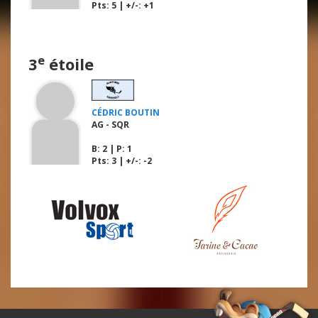
Pts: 5 | +/-: +1
e
3
étoile
CÉDRIC BOUTIN
AG - SQR
B
: 2 |
P
: 1
Pts: 3 | +/-: -2