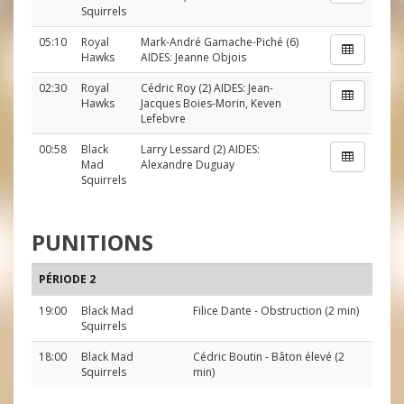
Squirrels
05:10
Royal
Mark-André Gamache-Piché
(6)
Hawks
AIDES:
Jeanne Objois
02:30
Royal
Cédric Roy
(2) AIDES:
Jean-
Hawks
Jacques Boies-Morin
,
Keven
Lefebvre
00:58
Black
Larry Lessard
(2) AIDES:
Mad
Alexandre Duguay
Squirrels
PUNITIONS
PÉRIODE 2
19:00
Black Mad
Filice Dante
- Obstruction (2 min)
Squirrels
18:00
Black Mad
Cédric Boutin
- Bâton élevé (2
Squirrels
min)