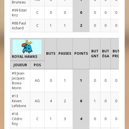
Bruneau
#99 Ester
C
0
0
0
0
0
0
0
Kriz
#88 Paul
C
1
1
2
0
0
0
1
Achard
TI
BUT
BUT
BUT
BUTS
PASSES
POINTS
GNT
ÉGA
PRO
ROYAL HAWKS
JOUEUR
POS
1
#9 Jean-
Jacques
AG
0
1
1
0
0
0
3
Boies-
Morin
#13
Keven
AG
4
2
6
1
0
0
5
Lefebvre
#18
Cédric
C
1
3
4
0
0
0
2
Roy