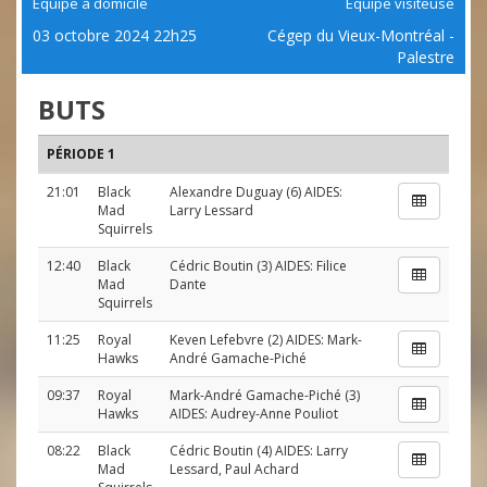
Équipe à domicile
Équipe visiteuse
03 octobre 2024 22h25
Cégep du Vieux-Montréal -
Palestre
BUTS
PÉRIODE 1
21:01
Black
Alexandre Duguay
(6) AIDES:
Mad
Larry Lessard
Squirrels
12:40
Black
Cédric Boutin
(3) AIDES:
Filice
Mad
Dante
Squirrels
11:25
Royal
Keven Lefebvre
(2) AIDES:
Mark-
Hawks
André Gamache-Piché
09:37
Royal
Mark-André Gamache-Piché
(3)
Hawks
AIDES:
Audrey-Anne Pouliot
08:22
Black
Cédric Boutin
(4) AIDES:
Larry
Mad
Lessard
,
Paul Achard