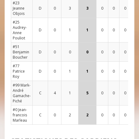
#23
Jeanne
D
0
3
3
0
0
0
0
Objois
#25
Audrey-
D
0
1
1
0
0
0
0
Anne
Pouliot
#51
Benjamin
D
0
0
0
0
0
0
1
Boucher
#77
Patrice
D
0
1
1
0
0
0
0
Roy
#99 Mark-
André
C
4
1
5
0
0
0
4
Gamache-
Piché
#0 Jean-
francois
C
0
2
2
0
0
0
0
Marleau