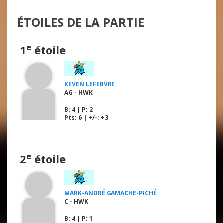
ÉTOILES DE LA PARTIE
e
1
étoile
KEVEN LEFEBVRE
AG - HWK
B
: 4 |
P
: 2
Pts: 6 | +/-: +3
e
2
étoile
MARK-ANDRÉ GAMACHE-PICHÉ
C - HWK
B
: 4 |
P
: 1