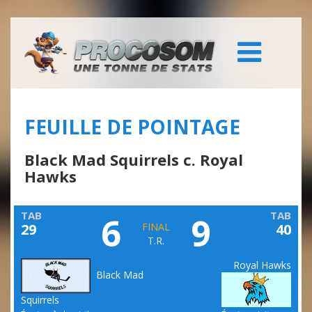
FEUILLE DE POINTAGE
Black Mad Squirrels c. Royal
Hawks
TAB
TAB
6
9
29
FINAL
40
T.R.
Royal Hawks
Black Mad
Squirrels