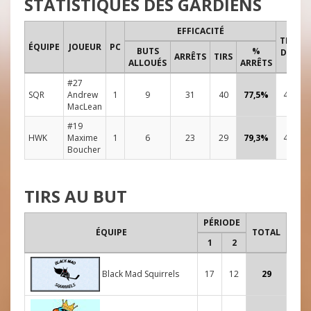
STATISTIQUES DES GARDIENS
EFFICACITÉ
TEMPS
ÉQUIPE
JOUEUR
PC
BUTS
%
DE JEU
ARRÊTS
TIRS
ALLOUÉS
ARRÊTS
#27
SQR
Andrew
1
9
31
40
77,5%
48:00
MacLean
#19
HWK
Maxime
1
6
23
29
79,3%
48:00
Boucher
TIRS AU BUT
PÉRIODE
ÉQUIPE
TOTAL
1
2
Black Mad Squirrels
17
12
29