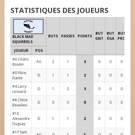
STATISTIQUES DES JOUEURS
TI
BUT
BUT
BUT
BUTS
PASSES
POINTS
BLACK MAD
GNT
ÉGA
PRO
SQUIRRELS
JOUEUR
POS
1
#0 Cédric
AG
2
1
3
0
0
0
7
Boutin
#0 Filice
D
1
1
2
0
0
0
4
Dante
#4 Larry
D
1
2
3
0
0
0
2
Lessard
#8 Chloe
D
0
0
0
0
0
0
0
Beaulieu
#16
Alexandre
D
1
1
2
0
0
0
1
Duguay
#17 Sam
AG
0
1
1
0
0
0
2