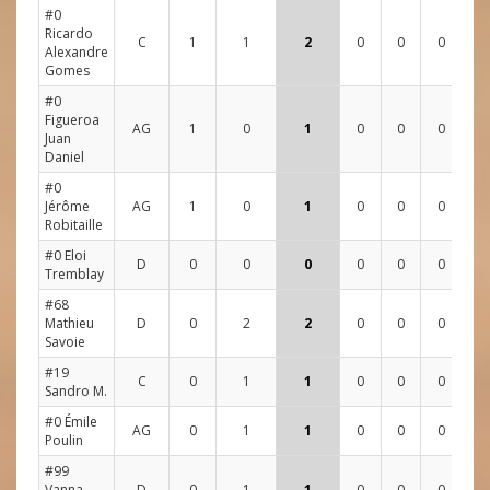
#0
Ricardo
C
1
1
2
0
0
0
2
Alexandre
Gomes
#0
Figueroa
AG
1
0
1
0
0
0
2
Juan
Daniel
#0
Jérôme
AG
1
0
1
0
0
0
0
Robitaille
#0 Eloi
D
0
0
0
0
0
0
0
Tremblay
#68
Mathieu
D
0
2
2
0
0
0
0
Savoie
#19
C
0
1
1
0
0
0
0
Sandro M.
#0 Émile
AG
0
1
1
0
0
0
1
Poulin
#99
Vanna
D
0
1
1
0
0
0
0