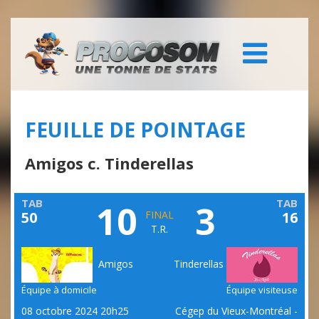
FEUILLE DE POINTAGE
Amigos c. Tinderellas
TAB
TAB
10
3
50
FINAL
16
T.R.
Amigos
Tinderellas
Équipe à domicile
Équipe visiteuse
08 octobre 2024 20h25
Cégep du Vieux-Montréal -