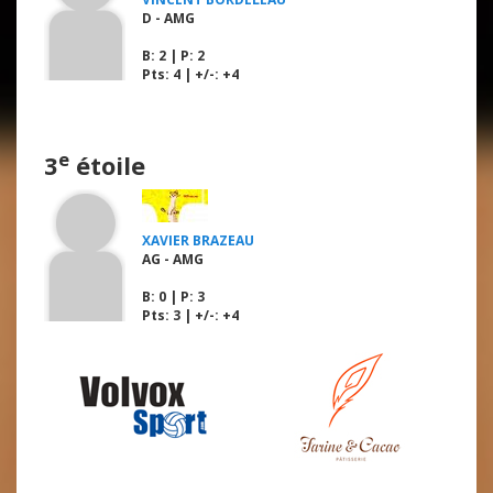
D - AMG
B
: 2 |
P
: 2
Pts: 4 | +/-: +4
e
3
étoile
XAVIER BRAZEAU
AG - AMG
B
: 0 |
P
: 3
Pts: 3 | +/-: +4