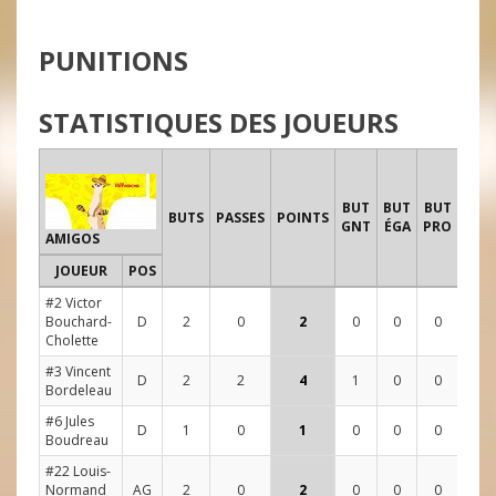
PUNITIONS
STATISTIQUES DES JOUEURS
TIR
BUT
BUT
BUT
B
BUTS
PASSES
POINTS
GNT
ÉGA
PRO
AMIGOS
JOUEUR
POS
1
2
#2 Victor
Bouchard-
D
2
0
2
0
0
0
1
4
Cholette
#3 Vincent
D
2
2
4
1
0
0
9
4
Bordeleau
#6 Jules
D
1
0
1
0
0
0
5
3
Boudreau
#22 Louis-
Normand
AG
2
0
2
0
0
0
3
1