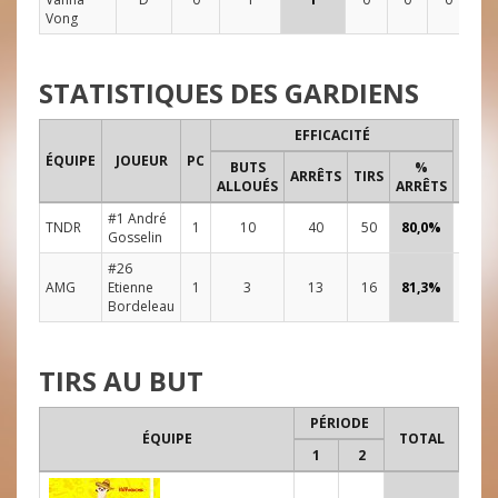
Vong
STATISTIQUES DES GARDIENS
EFFICACITÉ
TEMP
ÉQUIPE
JOUEUR
PC
BUTS
%
DE JE
ARRÊTS
TIRS
ALLOUÉS
ARRÊTS
#1 André
TNDR
1
10
40
50
80,0%
48:0
Gosselin
#26
AMG
Etienne
1
3
13
16
81,3%
48:0
Bordeleau
TIRS AU BUT
PÉRIODE
ÉQUIPE
TOTAL
1
2