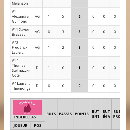
Melanson
#1
Alexandre
AG
1
5
6
0
0
0
5
5
Guimond
#11 Xavier
AG
0
3
3
0
0
0
2
2
Brazeau
#42
Frédérick
AG
1
2
3
0
0
0
2
0
Leclerc
#14
Thomas
D
1
0
1
0
0
0
0
2
Stelmazuk-
Côté
#4 Laurent
D
0
0
0
0
0
0
0
2
Thiémonge
TI
BUT
BUT
BUT
BUTS
PASSES
POINTS
GNT
ÉGA
PRO
TINDERELLAS
JOUEUR
POS
1