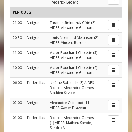
Frédérick Leclerc
PÉRIODE 2
21:00
Amigos
Thomas Stelmazuk-Côté
(2)
AIDES:
Alexandre Guimond
20:30
Amigos
Louis-Normand Melanson
(2)
AIDES:
Vincent Bordeleau
11:00
Amigos
Victor Bouchard-Cholette
(5)
AIDES:
Alexandre Guimond
10:00
Amigos
Victor Bouchard-Cholette
(6)
AIDES:
Alexandre Guimond
06:00
Tinderellas
Jérôme Robitaille
(3) AIDES:
Ricardo Alexandre Gomes
,
Mathieu Savoie
02:00
Amigos
Alexandre Guimond
(11)
AIDES:
Xavier Brazeau
01:00
Tinderellas
Ricardo Alexandre Gomes
(1) AIDES:
Mathieu Savoie
,
Sandro M.