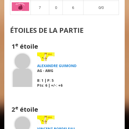
7
0
6
0/0
ÉTOILES DE LA PARTIE
e
1
étoile
ALEXANDRE GUIMOND
AG - AMG
B
: 1 |
P
: 5
Pts: 6 | +/-: +6
e
2
étoile
VINCENT BORDELEAU