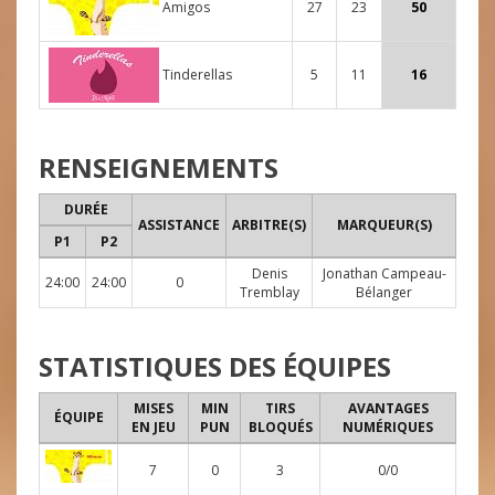
Amigos
27
23
50
Tinderellas
5
11
16
RENSEIGNEMENTS
DURÉE
ASSISTANCE
ARBITRE(S)
MARQUEUR(S)
P1
P2
Denis
Jonathan Campeau-
24:00
24:00
0
Tremblay
Bélanger
STATISTIQUES DES ÉQUIPES
MISES
MIN
TIRS
AVANTAGES
ÉQUIPE
EN JEU
PUN
BLOQUÉS
NUMÉRIQUES
7
0
3
0/0