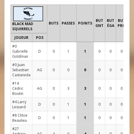
T
BUT
BUT
BUT
BUTS
PASSES
POINTS
BLACK MAD
GNT
ÉGA
PRO
SQUIRRELS
JOUEUR
POS
1
#0
Gabrielle
D
0
1
1
0
0
0
0
Goldman
#0 Juan
Sebastian
AG
0
0
0
0
0
0
0
Castaneda
#14
Cédric
AG
0
3
3
0
0
0
1
Boutin
#4 Larry
D
0
1
1
0
0
0
3
Lessard
#8 Chloe
D
0
1
1
0
0
0
0
Beaulieu
#27
Andrew
AG
4
0
4
1
0
0
5