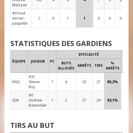
MacLean
#0 Fred
Verrier-
C
0
1
1
0
0
0
1
paquette
STATISTIQUES DES GARDIENS
EFFICACITÉ
TEMP
ÉQUIPE
JOUEUR
PC
BUTS
%
DE JE
ARRÊTS
TIRS
ALLOUÉS
ARRÊTS
#31
KNQ
Steeve
1
4
23
27
85,2%
48:0
Roy
#0
SQR
Andrew
1
2
27
29
93,1%
48:0
Baxendale
TIRS AU BUT