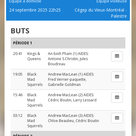
Équipe à domicile
Équipe visiteuse
24 septembre 2025 22h25
Cégep du Vieux-Montréal -
Palestre
BUTS
PÉRIODE 1
20:41
Kings &
An-binh Pham
(1) AIDES:
Queens
Antoine S.Christin
,
Jules
Boudreau
19:05
Black
Andrew MacLean
(1) AIDES:
Mad
Fred Verrier-paquette
,
Squirrels
Gabrielle Goldman
15:46
Black
Andrew MacLean
(2) AIDES:
Mad
Cédric Boutin
,
Larry Lessard
Squirrels
03:12
Black
Andrew MacLean
(3) AIDES:
Mad
Chloe Beaulieu
,
Cédric Boutin
Squirrels