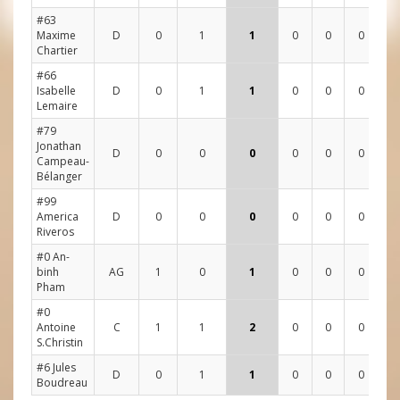
#63
Maxime
D
0
1
1
0
0
0
2
Chartier
#66
Isabelle
D
0
1
1
0
0
0
0
Lemaire
#79
Jonathan
D
0
0
0
0
0
0
2
Campeau-
Bélanger
#99
America
D
0
0
0
0
0
0
0
Riveros
#0 An-
binh
AG
1
0
1
0
0
0
1
Pham
#0
Antoine
C
1
1
2
0
0
0
3
S.Christin
#6 Jules
D
0
1
1
0
0
0
2
Boudreau