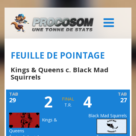
FEUILLE DE POINTAGE
Kings & Queens c. Black Mad
Squirrels
TAB
TAB
2
4
29
FINAL
27
T.R.
Black Mad Squirrels
Kings &
Queens