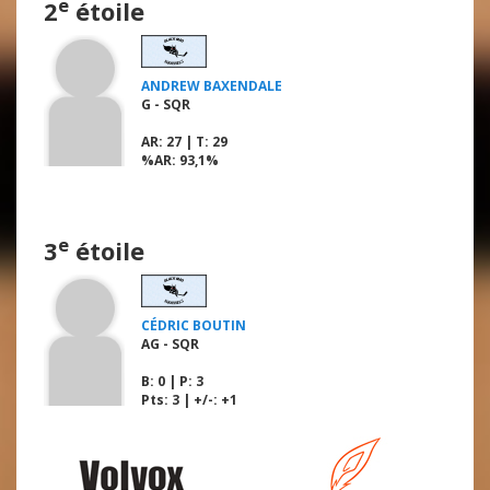
e
2
étoile
ANDREW BAXENDALE
G - SQR
AR
: 27 |
T
: 29
%AR
: 93,1%
e
3
étoile
CÉDRIC BOUTIN
AG - SQR
B
: 0 |
P
: 3
Pts: 3 | +/-: +1