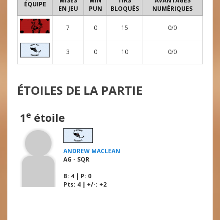
MISES
MIN
TIRS
AVANTAGES
ÉQUIPE
EN JEU
PUN
BLOQUÉS
NUMÉRIQUES
7
0
15
0/0
3
0
10
0/0
ÉTOILES DE LA PARTIE
e
1
étoile
ANDREW MACLEAN
AG - SQR
B
: 4 |
P
: 0
Pts: 4 | +/-: +2