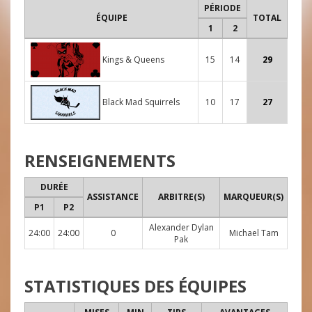
PÉRIODE
ÉQUIPE
TOTAL
1
2
Kings & Queens
15
14
29
Black Mad Squirrels
10
17
27
RENSEIGNEMENTS
DURÉE
ASSISTANCE
ARBITRE(S)
MARQUEUR(S)
P1
P2
Alexander Dylan
24:00
24:00
0
Michael Tam
Pak
STATISTIQUES DES ÉQUIPES