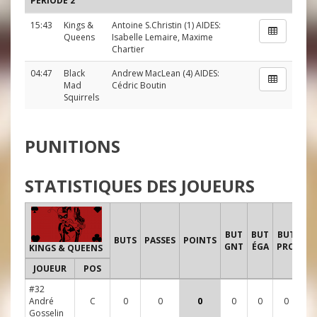
PÉRIODE 2
15:43
Kings &
Antoine S.Christin
(1) AIDES:
Queens
Isabelle Lemaire
,
Maxime
Chartier
04:47
Black
Andrew MacLean
(4) AIDES:
Mad
Cédric Boutin
Squirrels
PUNITIONS
STATISTIQUES DES JOUEURS
T
BUT
BUT
BUT
BUTS
PASSES
POINTS
GNT
ÉGA
PRO
KINGS & QUEENS
JOUEUR
POS
1
#32
André
C
0
0
0
0
0
0
5
Gosselin