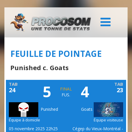
FEUILLE DE POINTAGE
Punished c. Goats
TAB
TAB
5
4
24
FINAL
23
FUS.
Punished
Goats
Équipe à domicile
Équipe visiteuse
05 novembre 2025 22h25
Cégep du Vieux-Montréal -