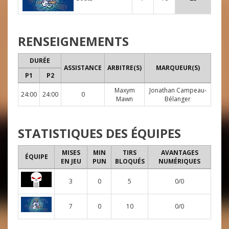
RENSEIGNEMENTS
DURÉE
ASSISTANCE
ARBITRE(S)
MARQUEUR(S)
P1
P2
Maxym
Jonathan Campeau-
24:00
24:00
0
Mawn
Bélanger
STATISTIQUES DES ÉQUIPES
MISES
MIN
TIRS
AVANTAGES
ÉQUIPE
EN JEU
PUN
BLOQUÉS
NUMÉRIQUES
3
0
5
0/0
7
0
10
0/0