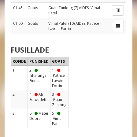
01:45
Goats
Guan Zunlong
(7) AIDES:
Vimal
Patel
01:00
Goats
Vimal Patel
(10) AIDES:
Patrice
Lavoie-Fortin
FUSILLADE
RONDE
PUNISHED
GOATS
1
2
1
Sharangan
Patrice
Sinniah
Lavoie-
Fortin
2
4
Ali
3
Sotoudeh
Guan
Zunlong
3
6
Matei
5
Dobre
Vimal
Patel