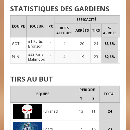
STATISTIQUES DES GARDIENS
EFFICACITÉ
TEMP
ÉQUIPE
JOUEUR
PC
BUTS
%
DE JE
ARRÊTS
TIRS
ALLOUÉS
ARRÊTS
#1 Kurtis
GOT
1
4
20
24
83,3%
48:00
Bronson
#23 Faris
PUN
1
4
19
23
82,6%
48:00
Mahmood
TIRS AU BUT
PÉRIODE
ÉQUIPE
TOTAL
1
2
Punished
13
11
24
Goats
7
16
23