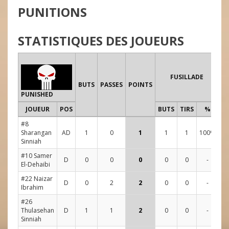
PUNITIONS
STATISTIQUES DES JOUEURS
FUSILLADE
B
BUTS
PASSES
POINTS
G
PUNISHED
JOUEUR
POS
BUTS
TIRS
%
#8
Sharangan
AD
1
0
1
1
1
100%
Sinniah
#10 Samer
D
0
0
0
0
0
-
El-Dehaibi
#22 Naizar
D
0
2
2
0
0
-
Ibrahim
#26
Thulasehan
D
1
1
2
0
0
-
Sinniah