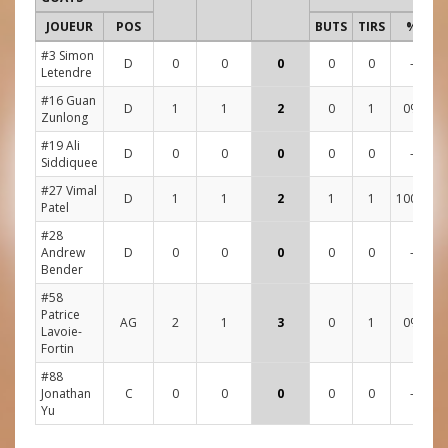
JOUEUR
POS
BUTS
TIRS
%
#3 Simon
D
0
0
0
0
0
-
Letendre
#16 Guan
D
1
1
2
0
1
0%
Zunlong
#19 Ali
D
0
0
0
0
0
-
Siddiquee
#27 Vimal
D
1
1
2
1
1
100%
Patel
#28
Andrew
D
0
0
0
0
0
-
Bender
#58
Patrice
AG
2
1
3
0
1
0%
Lavoie-
Fortin
#88
Jonathan
C
0
0
0
0
0
-
Yu