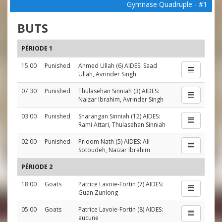
Gymnase Quadruple - #1
BUTS
PÉRIODE 1
15:00
Punished
Ahmed Ullah
(6) AIDES:
Saad
Ullah
,
Avrinder Singh
07:30
Punished
Thulasehan Sinniah
(3) AIDES:
Naizar Ibrahim
,
Avrinder Singh
03:00
Punished
Sharangan Sinniah
(12) AIDES:
Rami Attari
,
Thulasehan Sinniah
02:00
Punished
Prioom Nath
(5) AIDES:
Ali
Sotoudeh
,
Naizar Ibrahim
PÉRIODE 2
18:00
Goats
Patrice Lavoie-Fortin
(7) AIDES:
Guan Zunlong
05:00
Goats
Patrice Lavoie-Fortin
(8) AIDES:
aucune