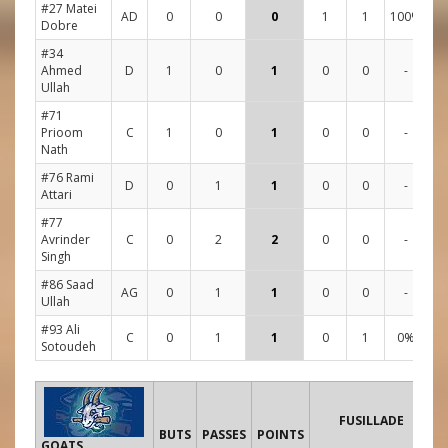
#27 Matei
AD
0
0
0
1
1
100%
Dobre
#34
Ahmed
D
1
0
1
0
0
-
Ullah
#71
Prioom
C
1
0
1
0
0
-
Nath
#76 Rami
D
0
1
1
0
0
-
Attari
#77
Avrinder
C
0
2
2
0
0
-
Singh
#86 Saad
AG
0
1
1
0
0
-
Ullah
#93 Ali
C
0
1
1
0
1
0%
Sotoudeh
FUSILLADE
BUTS
PASSES
POINTS
G
GOATS