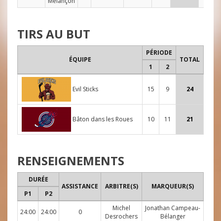
Melançon
TIRS AU BUT
PÉRIODE
ÉQUIPE
TOTAL
1
2
Evil Sticks
15
9
24
Bâton dans les Roues
10
11
21
RENSEIGNEMENTS
DURÉE
ASSISTANCE
ARBITRE(S)
MARQUEUR(S)
P1
P2
Michel
Jonathan Campeau-
24:00
24:00
0
Desrochers
Bélanger