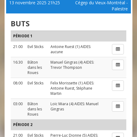
13 novembre 2025 21h25
Cégep du Vieux-Montréal -
Palestre
BUTS
PÉRIODE 1
21:00
Evil Sticks
Antoine Ruest
(1) AIDES:
aucune
16:30
Bâton
Manuel Gingras
(4) AIDES:
dans les
Trevor Thompson
Roues
08:00
Evil Sticks
Felix Morissette
(1) AIDES:
Antoine Ruest
,
Stéphane
Martin
03:00
Bâton
Loïc Miara
(4) AIDES:
Manuel
dans les
Gingras
Roues
PÉRIODE 2
21:00
Evil Sticks
Pierre-Luc Dionne
(5) AIDES: