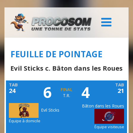
FEUILLE DE POINTAGE
Evil Sticks c. Bâton dans les Roues
TAB
TAB
6
4
24
FINAL
21
T.R.
Bâton dans les Roues
Evil Sticks
Équipe à domicile
Équipe visiteuse