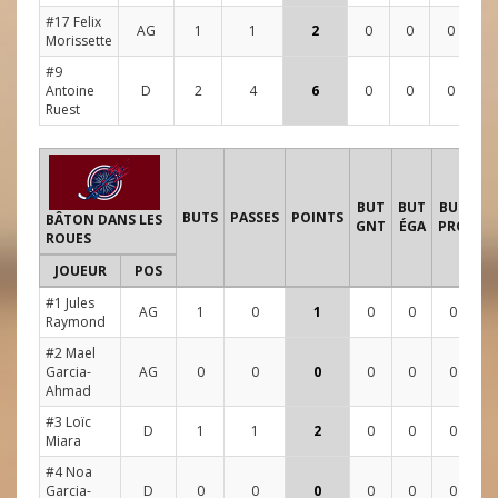
#17 Felix
AG
1
1
2
0
0
0
2
Morissette
#9
Antoine
D
2
4
6
0
0
0
5
Ruest
T
BUT
BUT
BUT
BUTS
PASSES
POINTS
BÂTON DANS LES
GNT
ÉGA
PRO
ROUES
JOUEUR
POS
1
#1 Jules
AG
1
0
1
0
0
0
2
Raymond
#2 Mael
Garcia-
AG
0
0
0
0
0
0
0
Ahmad
#3 Loïc
D
1
1
2
0
0
0
2
Miara
#4 Noa
Garcia-
D
0
0
0
0
0
0
0