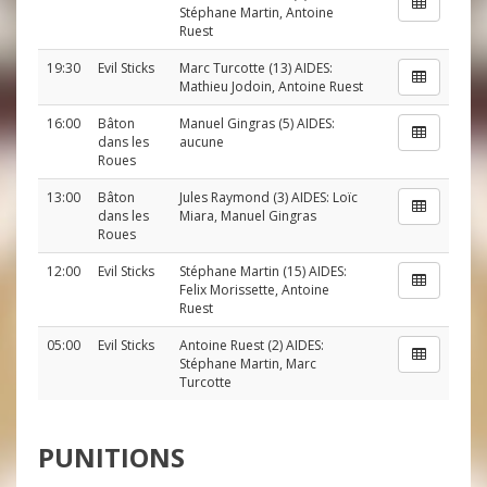
Stéphane Martin
,
Antoine
Ruest
19:30
Evil Sticks
Marc Turcotte
(13) AIDES:
Mathieu Jodoin
,
Antoine Ruest
16:00
Bâton
Manuel Gingras
(5) AIDES:
dans les
aucune
Roues
13:00
Bâton
Jules Raymond
(3) AIDES:
Loïc
dans les
Miara
,
Manuel Gingras
Roues
12:00
Evil Sticks
Stéphane Martin
(15) AIDES:
Felix Morissette
,
Antoine
Ruest
05:00
Evil Sticks
Antoine Ruest
(2) AIDES:
Stéphane Martin
,
Marc
Turcotte
PUNITIONS