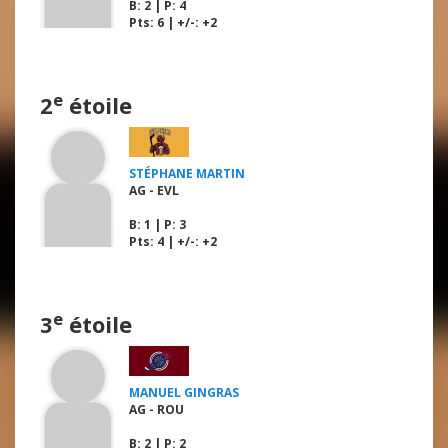
B
: 2 |
P
: 4
Pts: 6 | +/-: +2
e
2
étoile
STÉPHANE MARTIN
AG - EVL
B
: 1 |
P
: 3
Pts: 4 | +/-: +2
e
3
étoile
MANUEL GINGRAS
AG - ROU
B
: 2 |
P
: 2