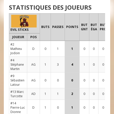
STATISTIQUES DES JOUEURS
T
BUT
BUT
BUT
BUTS
PASSES
POINTS
GNT
ÉGA
PRO
EVIL STICKS
JOUEUR
POS
1
#2
Mathieu
D
0
1
1
0
0
0
1
Jodoin
#4
Stéphane
AG
1
3
4
1
0
0
1
Martin
#9
Sébastien
AG
0
0
0
0
0
0
1
Latour
#13 Marc
AD
1
1
2
0
0
0
5
Turcotte
#14
Pierre-Luc
D
1
0
1
0
0
0
0
Dionne