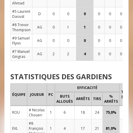
Ahmad
#5 Laurent
D
0
0
0
0
0
0
2
Daoust
#8 Trevor
AG
0
1
1
0
0
0
0
Thompson
#9 Samuel
AG
0
0
0
0
0
0
2
Flynn
#7 Manuel
AG
2
2
4
0
0
0
2
Gingras
STATISTIQUES DES GARDIENS
EFFICACITÉ
TEMP
ÉQUIPE
JOUEUR
PC
BUTS
%
DE JEU
ARRÊTS
TIRS
ALLOUÉS
ARRÊTS
# Nicolas
ROU
1
6
18
24
75,0%
48:00
Choueri
#8
EVL
François
1
4
17
21
81,0%
48:00