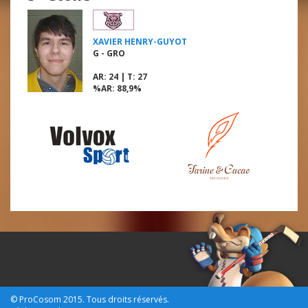
XAVIER HENRY-GUYOT
G - GRO
AR
: 24 |
T
: 27
%AR
: 88,9%
© ProCosom 2015.
Tous droits réservés.