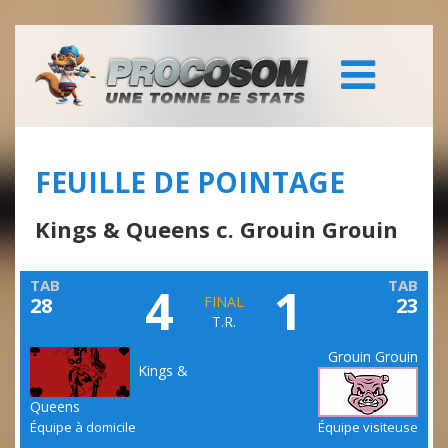
FEUILLE DE POINTAGE
Kings & Queens c. Grouin Grouin
TAB
TAB
4
1
28
FINAL
23
T.R.
Grouin Grouin
Kings &
Queens
Équipe à domicile
Équipe visiteuse