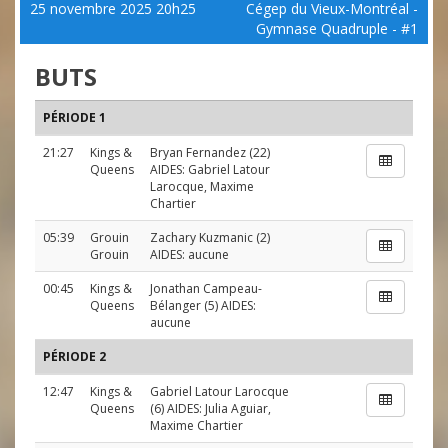
25 novembre 2025 20h25
Cégep du Vieux-Montréal -
Gymnase Quadruple - #1
BUTS
PÉRIODE 1
21:27
Kings &
Bryan Fernandez
(22)
Queens
AIDES:
Gabriel Latour
Larocque
,
Maxime
Chartier
05:39
Grouin
Zachary Kuzmanic
(2)
Grouin
AIDES: aucune
00:45
Kings &
Jonathan Campeau-
Queens
Bélanger
(5) AIDES:
aucune
PÉRIODE 2
12:47
Kings &
Gabriel Latour Larocque
Queens
(6) AIDES:
Julia Aguiar
,
Maxime Chartier