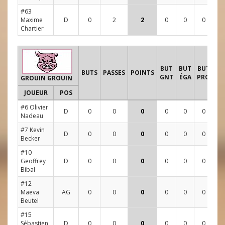
#63
Maxime
D
0
2
2
0
0
0
0
Chartier
T
BUT
BUT
BUT
BUTS
PASSES
POINTS
GNT
ÉGA
PRO
GROUIN GROUIN
JOUEUR
POS
1
#6 Olivier
D
0
0
0
0
0
0
2
Nadeau
#7 Kevin
D
0
0
0
0
0
0
0
Becker
#10
Geoffrey
D
0
0
0
0
0
0
2
Bibal
#12
Maeva
AG
0
0
0
0
0
0
1
Beutel
#15
Sébastien
D
0
0
0
0
0
0
0