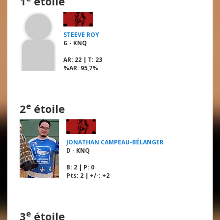
1
étoile
STEEVE ROY
G - KNQ
AR
: 22 |
T
: 23
%AR
: 95,7%
e
2
étoile
JONATHAN CAMPEAU-BÉLANGER
D - KNQ
B
: 2 |
P
: 0
Pts: 2 | +/-: +2
e
3
étoile