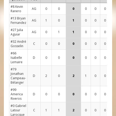
#8 Kevin
AG
0
0
0
0
0
0
2
Ranero
#13 Bryan
AG
1
0
1
0
0
0
3
Fernandez
#27 Julia
AG
0
1
1
0
0
0
0
Aguiar
#32 André
C
0
0
0
0
0
0
0
Gosselin
#66
Isabelle
D
0
0
0
0
0
0
0
Lemaire
#79
Jonathan
D
2
0
2
1
0
0
1
Campeau-
Bélanger
#99
America
D
0
0
0
0
0
0
0
Riveros
#0 Gabriel
Latour
C
1
1
2
0
0
0
1
Larocque