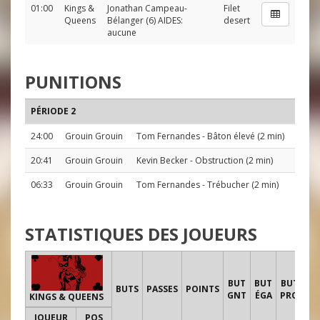
01:00
Kings &
Jonathan Campeau-
Filet
Queens
Bélanger
(6) AIDES:
desert
aucune
PUNITIONS
PÉRIODE 2
24:00
Grouin Grouin
Tom Fernandes
- Bâton élevé (2 min)
20:41
Grouin Grouin
Kevin Becker
- Obstruction (2 min)
06:33
Grouin Grouin
Tom Fernandes
- Trébucher (2 min)
STATISTIQUES DES JOUEURS
T
BUT
BUT
BUT
BUTS
PASSES
POINTS
GNT
ÉGA
PRO
KINGS & QUEENS
JOUEUR
POS
1