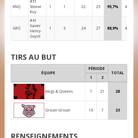
#31
KNQ
Steeve
1
1
22
23
95,7%
48:00
Roy
#41
Xavier
GRO
1
3
24
27
88,9%
48:00
Henry-
Guyot
TIRS AU BUT
PÉRIODE
ÉQUIPE
TOTAL
1
2
Kings & Queens
7
21
28
Grouin Grouin
16
7
23
RENSEIGNEMENTS