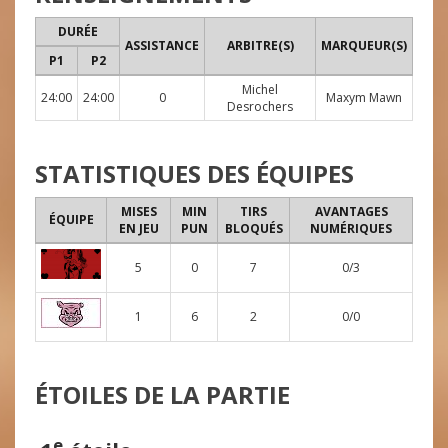
DURÉE
ASSISTANCE
ARBITRE(S)
MARQUEUR(S)
P1
P2
Michel
24:00
24:00
0
Maxym Mawn
Desrochers
STATISTIQUES DES ÉQUIPES
MISES
MIN
TIRS
AVANTAGES
ÉQUIPE
EN JEU
PUN
BLOQUÉS
NUMÉRIQUES
5
0
7
0/3
1
6
2
0/0
ÉTOILES DE LA PARTIE
e