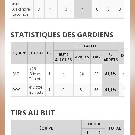
#47
Alexandre
D
1
0
1
0
0
0
0
2
Lacombe
STATISTIQUES DES GARDIENS
EFFICACITÉ
TEMPS
ÉQUIPE
JOUEUR
PC
BUTS
%
DE JEU
ARRÊTS
TIRS
ALLOUÉS
ARRÊTS
#29
SAG
Olivier
1
4
18
22
81,8%
48:00
Turcotte
# Victor
DOG
1
2
31
33
93,9%
48:00
Barrette
TIRS AU BUT
PÉRIODE
ÉQUIPE
TOTAL
1
2