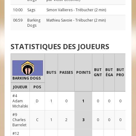
10:00
Sags
Simon Vallieres
- Trébucher (2 min)
06:59
Barking
Mathieu Savoie
- Trébucher (2 min)
Dogs
STATISTIQUES DES JOUEURS
TIR
BUT
BUT
BUT
B
BUTS
PASSES
POINTS
GNT
ÉGA
PRO
BARKING DOGS
JOUEUR
POS
1
2
#4
Adam
D
1
0
1
0
0
0
2
0
Michalski
#9
Charles
C
1
2
3
0
0
0
2
3
Barrelet
#12