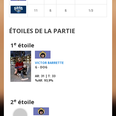
11
8
8
1/3
ÉTOILES DE LA PARTIE
e
1
étoile
VICTOR BARRETTE
G - DOG
AR
: 31 |
T
: 33
%AR
: 93,9%
e
2
étoile