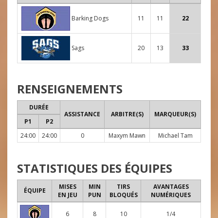
Barking Dogs
11
11
22
Sags
20
13
33
RENSEIGNEMENTS
DURÉE
ASSISTANCE
ARBITRE(S)
MARQUEUR(S)
P1
P2
24:00
24:00
0
Maxym Mawn
Michael Tam
STATISTIQUES DES ÉQUIPES
MISES
MIN
TIRS
AVANTAGES
ÉQUIPE
EN JEU
PUN
BLOQUÉS
NUMÉRIQUES
6
8
10
1/4