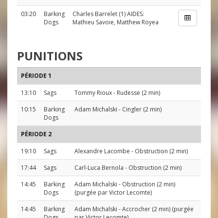
03:20
Barking
Charles Barrelet
(1) AIDES:
Dogs
Mathieu Savoie
,
Matthew Royea
PUNITIONS
PÉRIODE 1
13:10
Sags
Tommy Rioux
- Rudesse (2 min)
10:15
Barking
Adam Michalski
- Cingler (2 min)
Dogs
PÉRIODE 2
19:10
Sags
Alexandre Lacombe
- Obstruction (2 min)
17:44
Sags
Carl-Luca Bernola
- Obstruction (2 min)
14:45
Barking
Adam Michalski
- Obstruction (2 min)
Dogs
(purgée par
Victor Lecomte
)
14:45
Barking
Adam Michalski
- Accrocher (2 min) (purgée
Dogs
par
Victor Lecomte
)