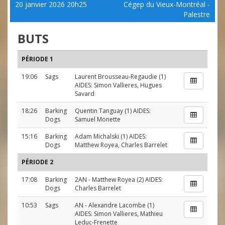
20 janvier 2026 20h25
Cégep du Vieux-Montréal -
Palestre
BUTS
PÉRIODE 1
19:06
Sags
Laurent Brousseau-Regaudie
(1)
AIDES:
Simon Vallieres
,
Hugues
Savard
18:26
Barking
Quentin Tanguay
(1) AIDES:
Dogs
Samuel Monette
15:16
Barking
Adam Michalski
(1) AIDES:
Dogs
Matthew Royea
,
Charles Barrelet
PÉRIODE 2
17:08
Barking
2AN
-
Matthew Royea
(2) AIDES:
Dogs
Charles Barrelet
10:53
Sags
AN
-
Alexandre Lacombe
(1)
AIDES:
Simon Vallieres
,
Mathieu
Leduc-Frenette