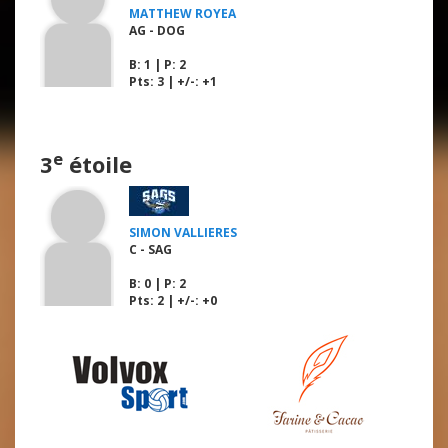
MATTHEW ROYEA
AG - DOG
B
: 1 |
P
: 2
Pts: 3 | +/-: +1
e
3
étoile
SIMON VALLIERES
C - SAG
B
: 0 |
P
: 2
Pts: 2 | +/-: +0