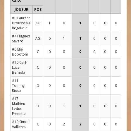
SAGS
JOUEUR
POS
1
2
#0 Laurent
Brousseau-
AG
1
0
1
0
0
0
3
0
Regaudie
#4 Hugues
AG
0
1
1
0
0
0
1
0
Savard
#6 Èlie
C
0
0
0
0
0
0
5
1
Bobotoni
#10 Carl-
Luca
C
0
0
0
0
0
0
0
2
Bernola
#11
Tommy
D
0
0
0
0
0
0
0
0
Rioux
#17
Mathieu
D
0
1
1
0
0
0
4
3
Leduc-
Frenette
#19 Simon
C
0
2
2
0
0
0
7
5
Vallieres