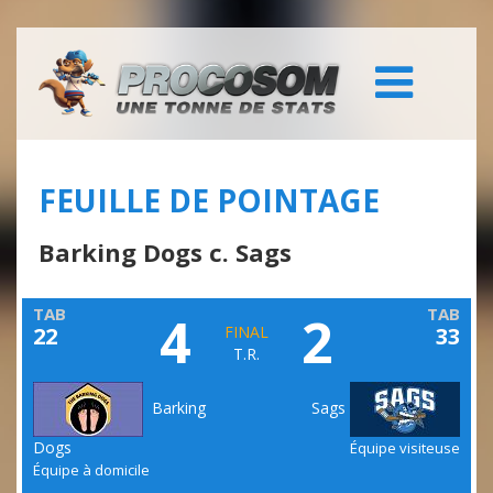
FEUILLE DE POINTAGE
Barking Dogs c. Sags
TAB
TAB
4
2
22
FINAL
33
T.R.
Barking
Sags
Dogs
Équipe visiteuse
Équipe à domicile