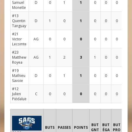
Samuel
D
0
1
1
0
0
0
1
3
Monette
#13
Quentin
D
1
0
1
0
0
0
2
0
Tanguay
#21
Victor
AG
0
0
0
0
0
0
2
0
Lecomte
#23
Matthew
AG
1
2
3
1
0
0
0
1
Royea
#19
Mathieu
D
0
1
1
0
0
0
0
1
Savoie
#12
Julien
C
0
0
0
0
0
0
2
3
Piédalue
TIR
BUT
BUT
BUT
B
BUTS
PASSES
POINTS
GNT
ÉGA
PRO