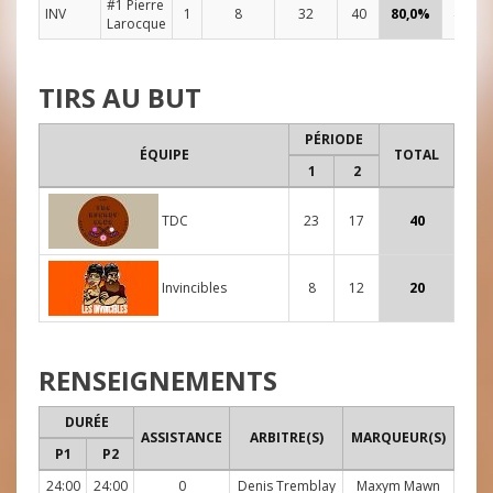
#1 Pierre
INV
1
8
32
40
80,0%
48:00
Larocque
TIRS AU BUT
PÉRIODE
ÉQUIPE
TOTAL
1
2
TDC
23
17
40
Invincibles
8
12
20
RENSEIGNEMENTS
DURÉE
ASSISTANCE
ARBITRE(S)
MARQUEUR(S)
P1
P2
24:00
24:00
0
Denis Tremblay
Maxym Mawn