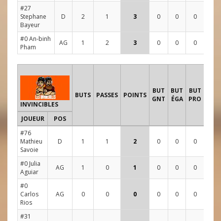
#27
Stephane
D
2
1
3
0
0
0
4
3
Bayeur
#0 An-binh
AG
1
2
3
0
0
0
2
3
Pham
TIR
BUT
BUT
BUT
B
BUTS
PASSES
POINTS
GNT
ÉGA
PRO
INVINCIBLES
JOUEUR
POS
1
2
#76
Mathieu
D
1
1
2
0
0
0
3
2
Savoie
#0 Julia
AG
1
0
1
0
0
0
1
3
Aguiar
#0
Carlos
AG
0
0
0
0
0
0
1
0
Rios
#31