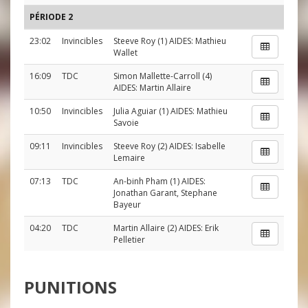
PÉRIODE 2
23:02
Invincibles
Steeve Roy
(1) AIDES:
Mathieu
Wallet
16:09
TDC
Simon Mallette-Carroll
(4)
AIDES:
Martin Allaire
10:50
Invincibles
Julia Aguiar
(1) AIDES:
Mathieu
Savoie
09:11
Invincibles
Steeve Roy
(2) AIDES:
Isabelle
Lemaire
07:13
TDC
An-binh Pham
(1) AIDES:
Jonathan Garant
,
Stephane
Bayeur
04:20
TDC
Martin Allaire
(2) AIDES:
Erik
Pelletier
PUNITIONS