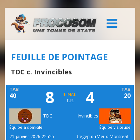
FEUILLE DE POINTAGE
TDC c. Invincibles
TAB
TAB
8
4
40
FINAL
20
T.R.
TDC
Invincibles
Équipe à domicile
Équipe visiteuse
21 janvier 2026 22h25
Cégep du Vieux-Montréal -