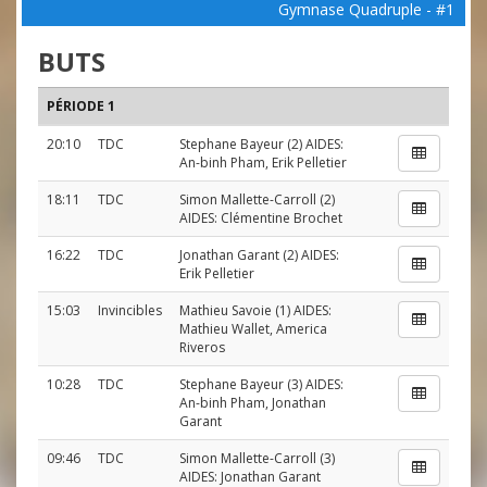
Gymnase Quadruple - #1
BUTS
PÉRIODE 1
20:10
TDC
Stephane Bayeur
(2) AIDES:
An-binh Pham
,
Erik Pelletier
18:11
TDC
Simon Mallette-Carroll
(2)
AIDES:
Clémentine Brochet
16:22
TDC
Jonathan Garant
(2) AIDES:
Erik Pelletier
15:03
Invincibles
Mathieu Savoie
(1) AIDES:
Mathieu Wallet
,
America
Riveros
10:28
TDC
Stephane Bayeur
(3) AIDES:
An-binh Pham
,
Jonathan
Garant
09:46
TDC
Simon Mallette-Carroll
(3)
AIDES:
Jonathan Garant