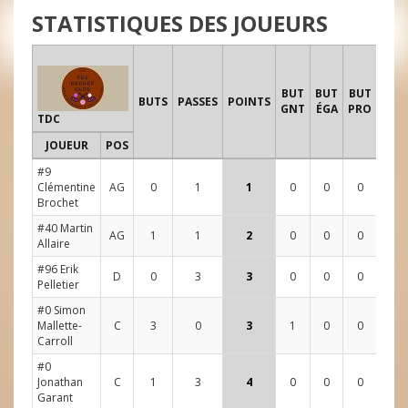
STATISTIQUES DES JOUEURS
TIR
BUT
BUT
BUT
B
BUTS
PASSES
POINTS
GNT
ÉGA
PRO
TDC
JOUEUR
POS
1
2
#9
Clémentine
AG
0
1
1
0
0
0
0
0
Brochet
#40 Martin
AG
1
1
2
0
0
0
5
2
Allaire
#96 Erik
D
0
3
3
0
0
0
2
2
Pelletier
#0 Simon
Mallette-
C
3
0
3
1
0
0
4
5
Carroll
#0
Jonathan
C
1
3
4
0
0
0
6
2
Garant