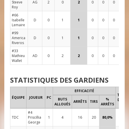
Steeve
AG
2
0
2
0
0
0
1
5
Roy
#66
Isabelle
D
0
1
1
0
0
0
0
1
Lemaire
#99
America
D
0
1
1
0
0
0
0
0
Riveros
#33
Mathieu
AD
0
2
2
0
0
0
2
1
Wallet
STATISTIQUES DES GARDIENS
EFFICACITÉ
TEMPS
ÉQUIPE
JOUEUR
PC
BUTS
%
DE JEU
ARRÊTS
TIRS
ALLOUÉS
ARRÊTS
#4
TDC
Priscillia
1
4
16
20
80,0%
48:00
George