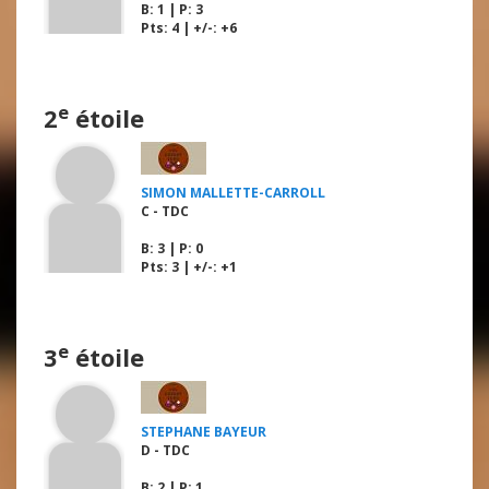
B
: 1 |
P
: 3
Pts: 4 | +/-: +6
e
2
étoile
SIMON MALLETTE-CARROLL
C - TDC
B
: 3 |
P
: 0
Pts: 3 | +/-: +1
e
3
étoile
STEPHANE BAYEUR
D - TDC
B
: 2 |
P
: 1