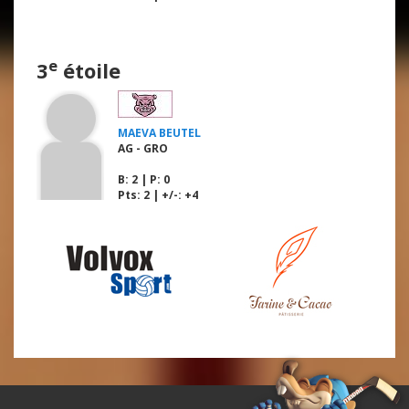
e
3
étoile
MAEVA BEUTEL
AG - GRO
B
: 2 |
P
: 0
Pts: 2 | +/-: +4