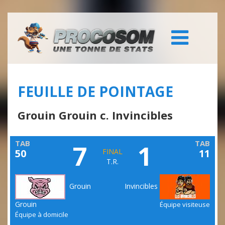
FEUILLE DE POINTAGE
Grouin Grouin c. Invincibles
TAB
TAB
7
1
50
FINAL
11
T.R.
Grouin
Invincibles
Grouin
Équipe visiteuse
Équipe à domicile