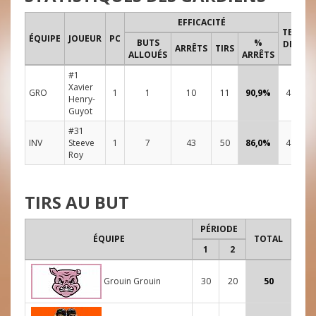
EFFICACITÉ
TEMPS
ÉQUIPE
JOUEUR
PC
BUTS
%
DE JEU
ARRÊTS
TIRS
ALLOUÉS
ARRÊTS
#1
Xavier
GRO
1
1
10
11
90,9%
48:00
Henry-
Guyot
#31
INV
Steeve
1
7
43
50
86,0%
48:00
Roy
TIRS AU BUT
PÉRIODE
ÉQUIPE
TOTAL
1
2
Grouin Grouin
30
20
50