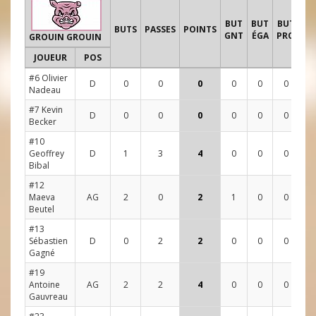
T
BUT
BUT
BUT
BUTS
PASSES
POINTS
GNT
ÉGA
PRO
GROUIN GROUIN
JOUEUR
POS
1
#6 Olivier
D
0
0
0
0
0
0
1
Nadeau
#7 Kevin
D
0
0
0
0
0
0
0
Becker
#10
Geoffrey
D
1
3
4
0
0
0
3
Bibal
#12
Maeva
AG
2
0
2
1
0
0
5
Beutel
#13
Sébastien
D
0
2
2
0
0
0
3
Gagné
#19
Antoine
AG
2
2
4
0
0
0
10
Gauvreau