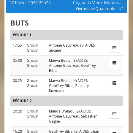
17 février 2026 20h25
Cégep du Vieux-Montréal -
Gymnase Quadruple - #1
BUTS
PÉRIODE 1
17:55
Grouin
Antoine Gauvreau
(6) AIDES:
Grouin
aucune
05:08
Grouin
Maeva Beutel
(3) AIDES:
Grouin
Antoine Gauvreau
,
Geoffrey
Bibal
00:25
Grouin
Maeva Beutel
(4) AIDES:
Grouin
Geoffrey Bibal
,
Zachary
Kuzmanic
PÉRIODE 2
20:20
Grouin
Maude D'anjou
(2) AIDES:
Grouin
Antoine Gauvreau
,
Sébastien
Gagné
16:28
Grouin
Geoffrey Bibal
(2) AIDES:
Lilian