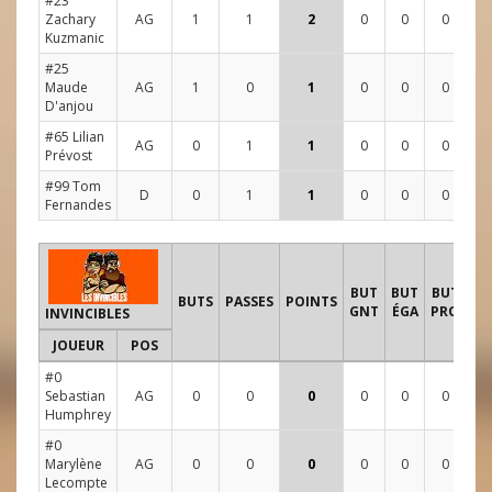
#23
Zachary
AG
1
1
2
0
0
0
1
Kuzmanic
#25
Maude
AG
1
0
1
0
0
0
4
D'anjou
#65 Lilian
AG
0
1
1
0
0
0
2
Prévost
#99 Tom
D
0
1
1
0
0
0
1
Fernandes
T
BUT
BUT
BUT
BUTS
PASSES
POINTS
GNT
ÉGA
PRO
INVINCIBLES
JOUEUR
POS
1
#0
Sebastian
AG
0
0
0
0
0
0
4
Humphrey
#0
Marylène
AG
0
0
0
0
0
0
0
Lecompte