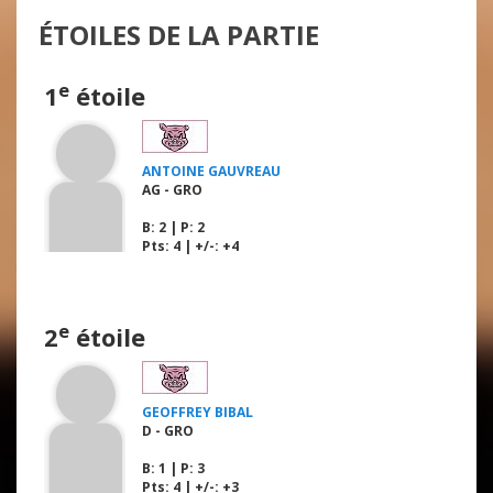
ÉTOILES DE LA PARTIE
e
1
étoile
ANTOINE GAUVREAU
AG - GRO
B
: 2 |
P
: 2
Pts: 4 | +/-: +4
e
2
étoile
GEOFFREY BIBAL
D - GRO
B
: 1 |
P
: 3
Pts: 4 | +/-: +3