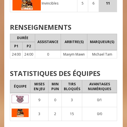
Invincibles
5
6
11
RENSEIGNEMENTS
DURÉE
ASSISTANCE
ARBITRE(S)
MARQUEUR(S)
P1
P2
24:00
24:00
0
Maxym Mawn
Michael Tam
STATISTIQUES DES ÉQUIPES
MISES
MIN
TIRS
AVANTAGES
ÉQUIPE
EN JEU
PUN
BLOQUÉS
NUMÉRIQUES
9
0
3
0/1
3
2
15
0/0