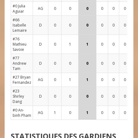
#0 Julia
AG
0
0
0
0
0
0
0
Aguiar
#66
Isabelle
D
0
0
0
0
0
0
0
Lemaire
#76
Mathieu
D
0
1
1
0
0
0
0
Savoie
#77
Andrew
D
0
0
0
0
0
0
0
Tam
#27 Bryan
AG
0
1
1
0
0
0
1
Fernandez
#23
Shirley
D
0
0
0
0
0
0
0
Dang
#0 An-
AG
1
0
1
0
0
0
0
binh Pham
STATISTIQUES DES GARDIENS