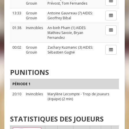
Grouin
Prévost
,
Tom Fernandes
13:33
Grouin
Antoine Gauvreau
(7) AIDES:
Grouin
Geoffrey Bibal
01:38
Invincibles
An-binh Pham
(1) AIDES:
Mathieu Savoie
,
Bryan
Fernandez
00:02
Grouin
Zachary Kuzmanic
(3) AIDES:
Grouin
Sébastien Gagné
PUNITIONS
PÉRIODE 1
20:10
Invincibles
Marylène Lecompte
- Trop de joueurs
(équipe) (2 min)
STATISTIQUES DES JOUEURS