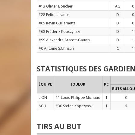
#13 Olivier Boucher
AG
0
#28 Félix Lafrance
D
0
#65 Kevin Guillemette
D
0
#68 Frédérik Kopczynski
D
1
#99 Alexandre Arscott-Gauvin
D
1
#0 Antoine S.Christin
C
1
STATISTIQUES DES GARDIE
ÉQUIPE
JOUEUR
PC
BUTS ALLOU
LION
#1 Louis-Philippe Michaud
1
3
ACH
#30 Stefan Kopczynski
1
6
TIRS AU BUT