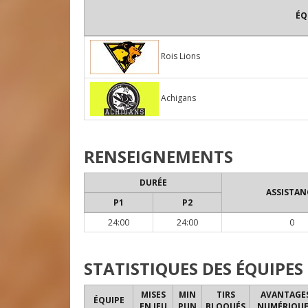
ÉQ
Rois Lions
Achigans
RENSEIGNEMENTS
DURÉE
ASSISTAN
P1
P2
24:00
24:00
0
STATISTIQUES DES ÉQUIPES
MISES
MIN
TIRS
AVANTAGE
ÉQUIPE
EN JEU
PUN
BLOQUÉS
NUMÉRIQUE