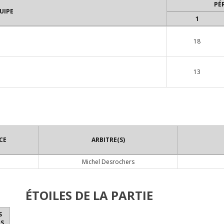
PÉ
UIPE
1
18
13
CE
ARBITRE(S)
Michel Desrochers
ÉTOILES DE LA PARTIE
S
S