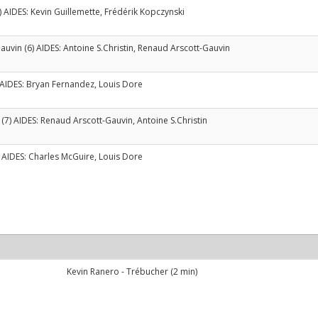
) AIDES:
Kevin Guillemette
,
Frédérik Kopczynski
Gauvin
(6) AIDES:
Antoine S.Christin
,
Renaud Arscott-Gauvin
 AIDES:
Bryan Fernandez
,
Louis Dore
(7) AIDES:
Renaud Arscott-Gauvin
,
Antoine S.Christin
 AIDES:
Charles McGuire
,
Louis Dore
Kevin Ranero
- Trébucher (2 min)