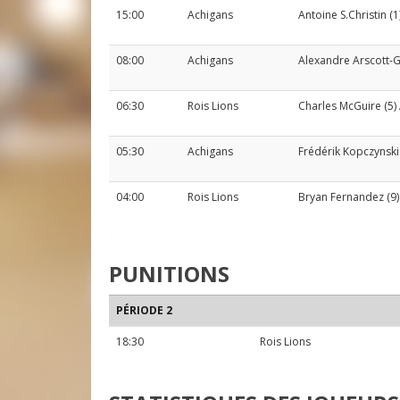
15:00
Achigans
Antoine S.Christin
(1
08:00
Achigans
Alexandre Arscott-
06:30
Rois Lions
Charles McGuire
(5)
05:30
Achigans
Frédérik Kopczynski
04:00
Rois Lions
Bryan Fernandez
(9)
PUNITIONS
PÉRIODE 2
18:30
Rois Lions