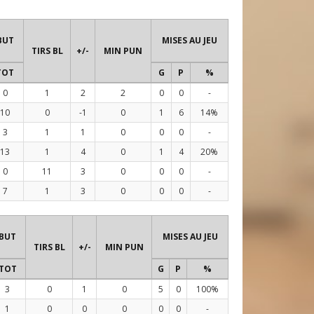
BUT
MISES AU JEU
TIRS BL
+/-
MIN PUN
TOT
G
P
%
0
1
2
2
0
0
-
10
0
-1
0
1
6
14%
3
1
1
0
0
0
-
13
1
4
0
1
4
20%
0
11
3
0
0
0
-
7
1
3
0
0
0
-
 BUT
MISES AU JEU
TIRS BL
+/-
MIN PUN
TOT
G
P
%
3
0
1
0
5
0
100%
1
0
0
0
0
0
-