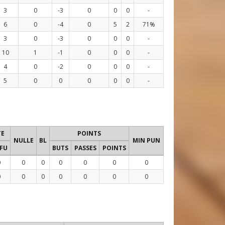
3
0
-3
0
0
0
-
6
0
-4
0
5
2
71%
3
0
-3
0
0
0
-
10
1
-1
0
0
0
-
4
0
-2
0
0
0
-
5
0
0
0
0
0
-
TE
POINTS
NULLE
BL
MIN PUN
/FU
BUTS
PASSES
POINTS
0
0
0
0
0
0
0
0
0
0
0
0
0
0