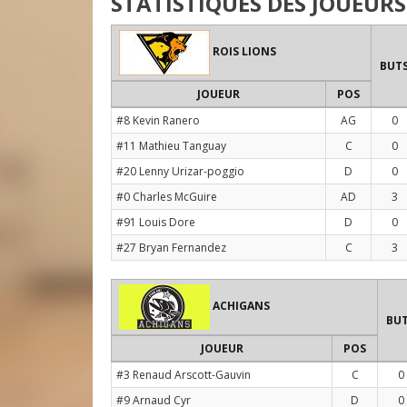
STATISTIQUES DES JOUEURS
ROIS LIONS
BUT
JOUEUR
POS
#8 Kevin Ranero
AG
0
#11 Mathieu Tanguay
C
0
#20 Lenny Urizar-poggio
D
0
#0 Charles McGuire
AD
3
#91 Louis Dore
D
0
#27 Bryan Fernandez
C
3
ACHIGANS
BU
JOUEUR
POS
#3 Renaud Arscott-Gauvin
C
0
#9 Arnaud Cyr
D
0