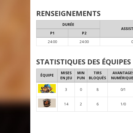
RENSEIGNEMENTS
DURÉE
ASSIS
P1
P2
24:00
24:00
STATISTIQUES DES ÉQUIPES
MISES
MIN
TIRS
AVANTAGE
ÉQUIPE
EN JEU
PUN
BLOQUÉS
NUMÉRIQUE
3
0
8
0/1
14
2
6
1/0