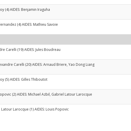
Roy
(4) AIDES:
Benjamin Iraguha
Fernandez
(4) AIDES:
Mathieu Savoie
re Carelli
(19) AIDES:
Jules Boudreau
exandre Carelli
(20) AIDES:
Arnaud Briere
,
Yao Dong Liang
Roy
(5) AIDES:
Gilles Thiboutot
Popovic
(2) AIDES:
Michael Azbil
,
Gabriel Latour Larocque
l Latour Larocque
(1) AIDES:
Louis Popovic