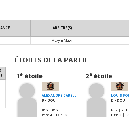
TANCE
ARBITRE(S)
0
Maxym Mawn
ÉTOILES DE LA PARTIE
S
e
e
1
étoile
2
étoile
S
ALEXANDRE CARELLI
LOUIS PO
D - DOU
D - DOU
B
: 2 |
P
: 2
B
: 2 |
P
: 1
Pts: 4 | +/-: +2
Pts: 3 | +/