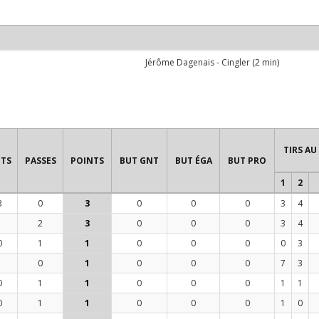
Jérôme Dagenais
- Cingler (2 min)
TIRS AU
TS
PASSES
POINTS
BUT GNT
BUT ÉGA
BUT PRO
1
2
3
0
3
0
0
0
3
4
1
2
3
0
0
0
3
4
0
1
1
0
0
0
0
3
1
0
1
0
0
0
7
3
0
1
1
0
0
0
1
1
0
1
1
0
0
0
1
0