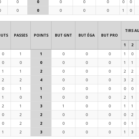
0
0
0
0
0
0
0
0
0
0
0
0
0
0
1
0
TIRS A
BUTS
PASSES
POINTS
BUT GNT
BUT ÉGA
BUT PRO
1
2
0
1
1
0
0
0
1
0
0
0
0
0
0
0
1
1
1
1
2
0
0
0
2
2
2
2
4
0
0
0
3
2
0
1
1
0
0
0
0
0
1
0
1
0
0
0
2
1
2
1
3
1
0
0
1
1
0
2
2
0
0
0
0
2
0
2
2
0
0
0
0
1
1
2
3
0
0
0
1
3