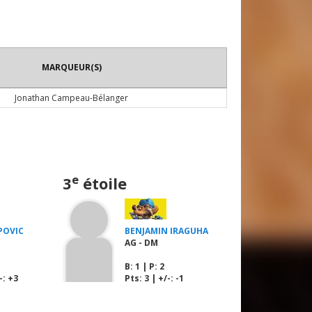
MARQUEUR(S)
Jonathan Campeau-Bélanger
e
3
étoile
POVIC
BENJAMIN IRAGUHA
AG - DM
B
: 1 |
P
: 2
-: +3
Pts: 3 | +/-: -1