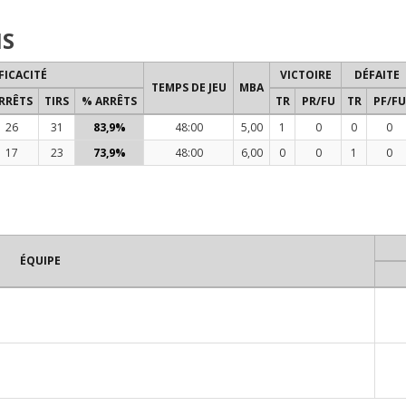
NS
FICACITÉ
VICTOIRE
DÉFAITE
TEMPS DE JEU
MBA
RRÊTS
TIRS
% ARRÊTS
TR
PR/FU
TR
PF/FU
26
31
83,9%
48:00
5,00
1
0
0
0
17
23
73,9%
48:00
6,00
0
0
1
0
ÉQUIPE