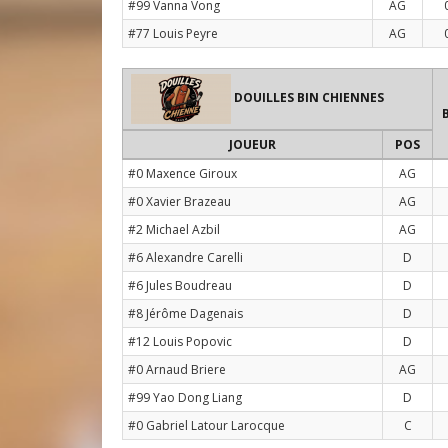
#99 Vanna Vong
AG
#77 Louis Peyre
AG
DOUILLES BIN CHIENNES
JOUEUR
POS
#0 Maxence Giroux
AG
#0 Xavier Brazeau
AG
#2 Michael Azbil
AG
#6 Alexandre Carelli
D
#6 Jules Boudreau
D
#8 Jérôme Dagenais
D
#12 Louis Popovic
D
#0 Arnaud Briere
AG
#99 Yao Dong Liang
D
#0 Gabriel Latour Larocque
C