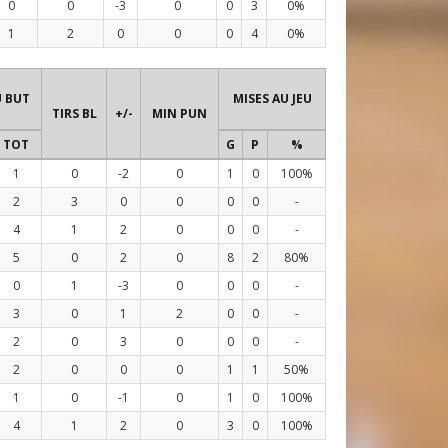
0
0
-3
0
0
3
0%
1
2
0
0
0
4
0%
U BUT
MISES AU JEU
TIRS BL
+/-
MIN PUN
TOT
G
P
%
1
0
-2
0
1
0
100%
2
3
0
0
0
0
-
4
1
2
0
0
0
-
5
0
2
0
8
2
80%
0
1
-3
0
0
0
-
3
0
1
2
0
0
-
2
0
3
0
0
0
-
2
0
0
0
1
1
50%
1
0
-1
0
1
0
100%
4
1
2
0
3
0
100%