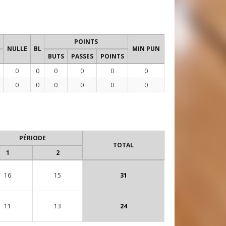
POINTS
NULLE
BL
MIN PUN
BUTS
PASSES
POINTS
0
0
0
0
0
0
0
0
0
0
0
0
PÉRIODE
TOTAL
1
2
16
15
31
11
13
24