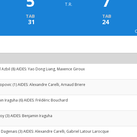
5
7
T.R.
TAB
TAB
31
24
 Azbil
(8) AIDES:
Yao Dong Liang
,
Maxence Giroux
Popovic
(1) AIDES:
Alexandre Carelli
,
Arnaud Briere
in Iraguha
(6) AIDES:
Frédéric Bouchard
Roy
(3) AIDES:
Benjamin Iraguha
 Dagenais
(3) AIDES:
Alexandre Carelli
,
Gabriel Latour Larocque