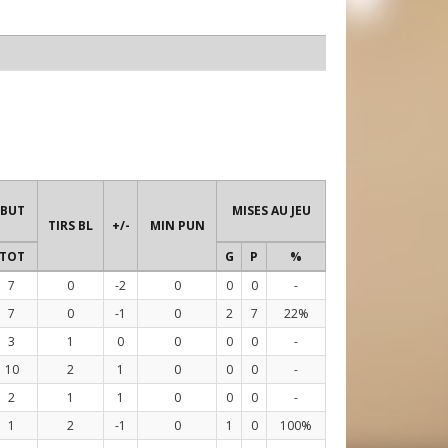
 BUT
MISES AU JEU
TIRS BL
+/-
MIN PUN
TOT
G
P
%
7
0
-2
0
0
0
-
7
0
-1
0
2
7
22%
3
1
0
0
0
0
-
10
2
1
0
0
0
-
2
1
1
0
0
0
-
1
2
-1
0
1
0
100%