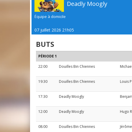
Deadly Moogly
Équipe à domicile
07 juillet 2026 21h05
BUTS
PÉRIODE 1
22:00
Douilles Bin Chiennes
Michael
19:30
Douilles Bin Chiennes
Louis 
17:30
Deadly Moogly
Benjam
12:00
Deadly Moogly
Hugo 
08:00
Douilles Bin Chiennes
Jérôme