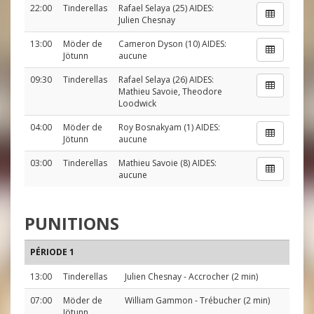
22:00
Tinderellas
Rafael Selaya
(25) AIDES:
Julien Chesnay
13:00
Möder de
Cameron Dyson
(10) AIDES:
Jötunn
aucune
09:30
Tinderellas
Rafael Selaya
(26) AIDES:
Mathieu Savoie
,
Theodore
Loodwick
04:00
Möder de
Roy Bosnakyam
(1) AIDES:
Jötunn
aucune
03:00
Tinderellas
Mathieu Savoie
(8) AIDES:
aucune
PUNITIONS
PÉRIODE 1
13:00
Tinderellas
Julien Chesnay
- Accrocher (2 min)
07:00
Möder de
William Gammon
- Trébucher (2 min)
Jötunn