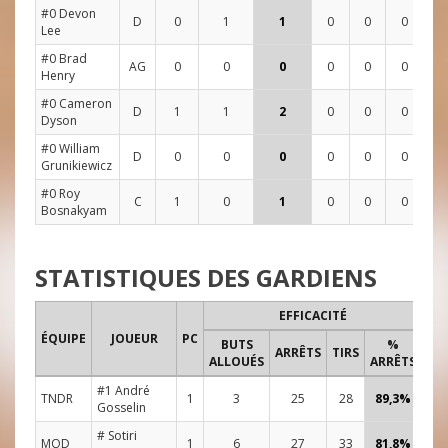
#0 Devon
D
0
1
1
0
0
0
3
Lee
#0 Brad
AG
0
0
0
0
0
0
0
Henry
#0 Cameron
D
1
1
2
0
0
0
2
Dyson
#0 William
D
0
0
0
0
0
0
2
Grunikiewicz
#0 Roy
C
1
0
1
0
0
0
0
Bosnakyam
STATISTIQUES DES GARDIENS
EFFICACITÉ
TE
ÉQUIPE
JOUEUR
PC
BUTS
%
DE 
ARRÊTS
TIRS
ALLOUÉS
ARRÊTS
#1 André
TNDR
1
3
25
28
89,3%
48
Gosselin
# Sotiri
MOD
1
6
27
33
81,8%
48