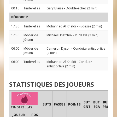
00:10
Tinderellas
Gary Blaise
- Double-échec (2 min)
PÉRIODE 2
17:30
Tinderellas
Mohannad Al Khaldi
- Rudesse (2 min)
17:30
Möder de
Michael Hnatchuk
- Rudesse (2 min)
Jötunn
06:00
Möder de
Cameron Dyson
- Conduite antisportive
Jötunn
(2 min)
06:00
Tinderellas
Mohannad Al Khaldi
- Conduite
antisportive (2 min)
STATISTIQUES DES JOUEURS
T
BUT
BUT
BUT
BUTS
PASSES
POINTS
GNT
ÉGA
PRO
TINDERELLAS
JOUEUR
POS
1