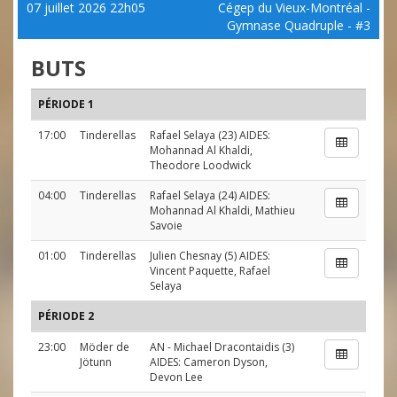
07 juillet 2026 22h05
Cégep du Vieux-Montréal -
Gymnase Quadruple - #3
BUTS
PÉRIODE 1
17:00
Tinderellas
Rafael Selaya
(23) AIDES:
Mohannad Al Khaldi
,
Theodore Loodwick
04:00
Tinderellas
Rafael Selaya
(24) AIDES:
Mohannad Al Khaldi
,
Mathieu
Savoie
01:00
Tinderellas
Julien Chesnay
(5) AIDES:
Vincent Paquette
,
Rafael
Selaya
PÉRIODE 2
23:00
Möder de
AN
-
Michael Dracontaidis
(3)
Jötunn
AIDES:
Cameron Dyson
,
Devon Lee