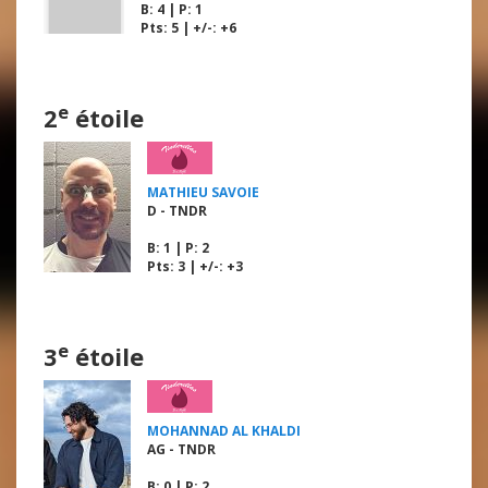
B
: 4 |
P
: 1
Pts: 5 | +/-: +6
e
2
étoile
MATHIEU SAVOIE
D - TNDR
B
: 1 |
P
: 2
Pts: 3 | +/-: +3
e
3
étoile
MOHANNAD AL KHALDI
AG - TNDR
B
: 0 |
P
: 2