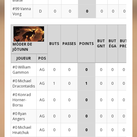
Blaise
#99 Vanna
D
0
0
0
0
0
0
0
Vong
T
BUT
BUT
BUT
BUTS
PASSES
POINTS
MÖDER DE
GNT
ÉGA
PRO
JÖTUNN
JOUEUR
POS
1
#0 William
AG
0
0
0
0
0
0
3
Gammon
#0 Michael
AG
1
0
1
0
0
0
1
Dracontaidis
#0 Konrad
Horner-
AG
0
0
0
0
0
0
0
Borsu
#0 Ryan
AG
0
0
0
0
0
0
1
Angers
#0 Michael
AG
0
0
0
0
0
0
0
Hnatchuk