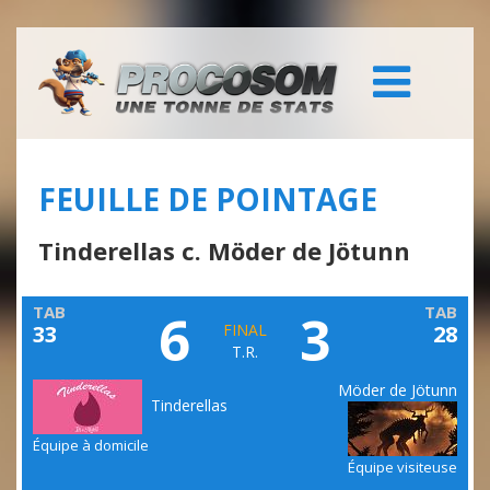
FEUILLE DE POINTAGE
Tinderellas c. Möder de Jötunn
TAB
TAB
6
3
33
FINAL
28
T.R.
Möder de Jötunn
Tinderellas
Équipe à domicile
Équipe visiteuse