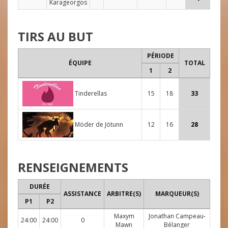
Karageorgos
TIRS AU BUT
PÉRIODE
ÉQUIPE
TOTAL
1
2
Tinderellas
15
18
33
Möder de Jötunn
12
16
28
RENSEIGNEMENTS
DURÉE
ASSISTANCE
ARBITRE(S)
MARQUEUR(S)
P1
P2
Maxym
Jonathan Campeau-
24:00
24:00
0
Mawn
Bélanger