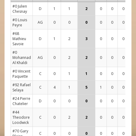
#0 Julien
D
1
1
2
0
0
0
3
Chesnay
#0 Louis
AG
0
0
0
0
0
0
0
Peyre
#68
Mathieu
D
1
2
3
0
0
0
5
Savoie
#0
Mohannad
AG
0
2
2
0
0
0
1
Al Khaldi
#0 Vincent
C
0
1
1
0
0
0
2
Paquette
#92 Rafael
C
4
1
5
1
0
0
4
Selaya
#24 Pierre
D
0
0
0
0
0
0
0
Chatelier
#44
Theodore
C
0
2
2
0
0
0
0
Loodwick
#70 Gary
C
0
0
0
0
0
0
0