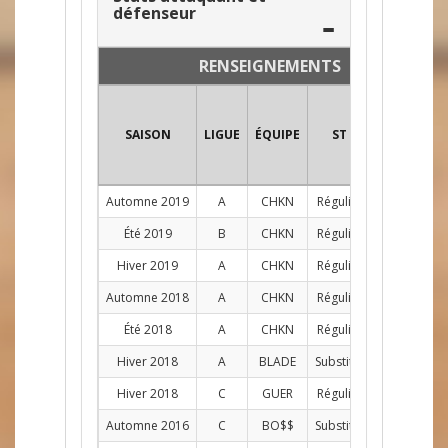
défenseur
RENSEIGNEMENTS
SAISON
LIGUE
ÉQUIPE
ST
POS
PJ
Automne 2019
A
CHKN
Régulier
C
1
Été 2019
B
CHKN
Régulier
C
8
Hiver 2019
A
CHKN
Régulier
C
12
Automne 2018
A
CHKN
Régulier
C
8
Été 2018
A
CHKN
Régulier
C
10
Hiver 2018
A
BLADE
Substitut
C
2
Hiver 2018
C
GUER
Régulier
C
7
Automne 2016
C
BO$$
Substitut
C
8