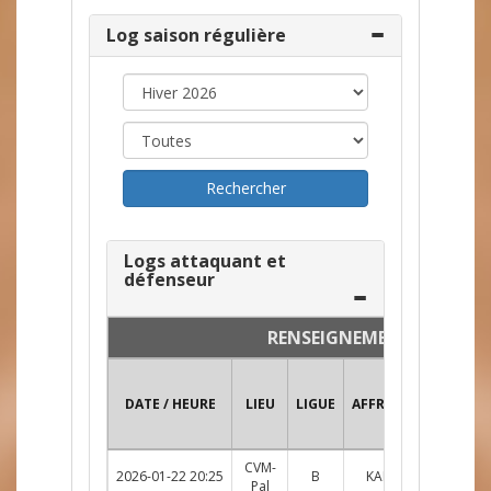
Log saison régulière
Logs attaquant et
défenseur
RENSEIGNEMENTS
DATE / HEURE
LIEU
LIGUE
AFFRONTEMENT
CVM-
2026-01-22 20:25
B
KALS c. CHKN
R
Pal