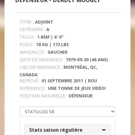
DÉFENSEUR -
DEADLY MOOGLY
TITRE :
ADJOINT
CATÉGORIE :
A
TAILLE :
1.83M | 6' 0"
POIDS :
78 KG | 172 LBS
MANUALITÉ :
GAUCHER
DATE DE NAISSANCE :
1979-09-20 (46 ANS)
LIEU DE NAISSANCE :
MONTRÉAL, QC,
CANADA
REPÊCHÉ :
01 SEPTEMBRE 2011 | ROU
EXPÉRIENCE :
UNE TONNE DE JEUX VIDÉO!
POSITION NATURELLE :
DÉFENSEUR
Stats saison régulière