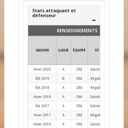
Stats attaquant et
défenseur
RENSEIGNEMENTS
SAISON
LIGUE
ÉQUIPE
ST
POS
PJ
Hiver 2022
A
DM
Substitut
D
1
Été 2019
B
DM
Régulier
D
2
Été 2018
A
DM
Régulier
D
3
Hiver 2018
A
DM
Substitut
D
4
Été 2017
A
DM
Substitut
D
2
Hiver 2017
A
DM
Régulier
D
10
Hiver 2016
A
DM
Substitut
D
2