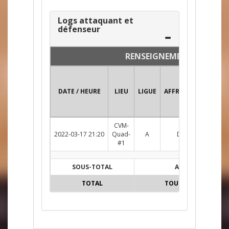
Logs attaquant et
défenseur
RENSEIGNEMENTS
DATE / HEURE
LIEU
LIGUE
AFFRONTEMENT
CVM-
2022-03-17 21:20
Quad-
A
DM c. JPR
Su
#1
SOUS-TOTAL
A
TOTAL
TOUTES