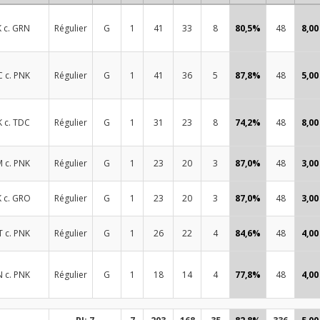
 c. GRN
Régulier
G
1
41
33
8
80,5%
48
8,00
 c. PNK
Régulier
G
1
41
36
5
87,8%
48
5,00
 c. TDC
Régulier
G
1
31
23
8
74,2%
48
8,00
 c. PNK
Régulier
G
1
23
20
3
87,0%
48
3,00
 c. GRO
Régulier
G
1
23
20
3
87,0%
48
3,00
 c. PNK
Régulier
G
1
26
22
4
84,6%
48
4,00
 c. PNK
Régulier
G
1
18
14
4
77,8%
48
4,00