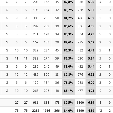
G
7
7
203
168
35
82,8%
336
5,00
4
0
G
6
6
196
164
32
83,7%
288
5,33
2
0
G
9
9
308
250
58
81,2%
436
6,39
1
0
G
8
8
292
253
39
86,6%
386
4,85
3
0
G
8
8
231
197
34
85,3%
384
4,25
5
0
G
6
6
167
138
29
82,6%
275
5,07
3
0
G
10
10
329
284
45
86,3%
482
4,48
5
1
G
11
11
333
274
59
82,3%
530
5,34
5
0
G
9
9
289
240
49
83,0%
432
5,44
6
1
G
12
12
482
399
83
82,8%
576
6,92
2
0
G
6
6
170
134
36
78,8%
288
6,00
3
0
G
10
10
268
228
40
85,1%
477
4,03
9
0
27
27
986
813
173
82,5%
1300
6,39
5
0
75
75
2282
1916
366
84,0%
3590
4,89
43
2