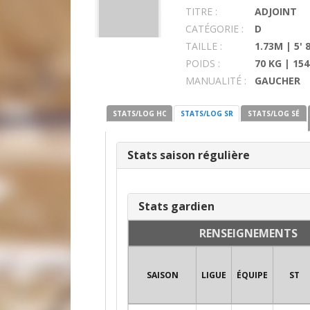
TITRE :
ADJOINT
CATÉGORIE :
D
TAILLE :
1.73M | 5' 
POIDS :
70 KG | 154
MANUALITÉ :
GAUCHER
STATS/LOG HC
STATS/LOG SR
STATS/LOG SÉ
Stats saison régulière
Stats gardien
RENSEIGNEMENTS
SAISON
LIGUE
ÉQUIPE
ST