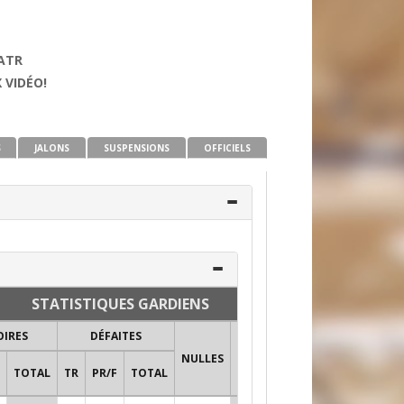
EATR
 VIDÉO!
S
JALONS
SUSPENSIONS
OFFICIELS
STATISTIQUES GARDIENS
OIRES
DÉFAITES
FUSILLADE
NULLES
BL
TOTAL
TR
PR/F
TOTAL
ARR
TIRS
%
1E