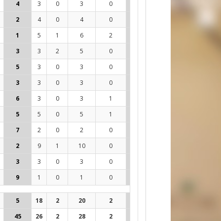
4
3
0
3
0
0
0
0
-
0
2
4
0
4
0
0
0
0
-
1
1
5
1
6
2
0
2
3
67%
1
3
3
2
5
0
0
0
0
-
0
5
3
0
3
0
1
0
0
-
1
3
3
0
3
0
0
0
0
-
0
6
3
0
3
1
0
0
0
-
0
5
5
0
5
1
0
0
0
-
0
7
2
0
2
0
0
3
3
100%
0
2
9
1
10
0
0
2
3
67%
1
3
3
0
3
0
0
0
0
-
0
9
1
0
1
0
0
0
0
-
0
5
18
2
20
2
0
4
6
67%
3
45
26
2
28
2
1
3
3
100%
1