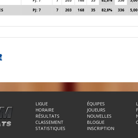
PJ: 7
7
203
168
35
82,8%
336
5,00
ES
PJ: 7
7
203
168
35
82,8%
336
5,00
LIGUE
ÉQUIPES
HORAIRE
JOUEURS
RÉSULTATS
NOUVELLES
CLASSEMENT
BLOGUE
STATISTIQUES
INSCRIPTION