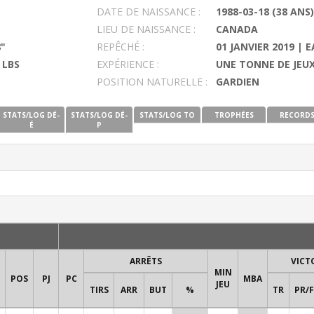
DATE DE NAISSANCE :
1988-03-18 (38 ANS)
LIEU DE NAISSANCE :
CANADA
8"
REPÊCHÉ :
01 JANVIER 2019 | 
 LBS
EXPÉRIENCE :
UNE TONNE DE JEUX
POSITION NATURELLE :
GARDIEN
STATS/LOG DÉ-
STATS/LOG DÉ-
STATS/LOG TO
TROPHÉES
RECORD
É
P
ARRÊTS
VICT
MIN
POS
PJ
PC
MBA
JEU
TIRS
ARR
BUT
%
TR
PR/F