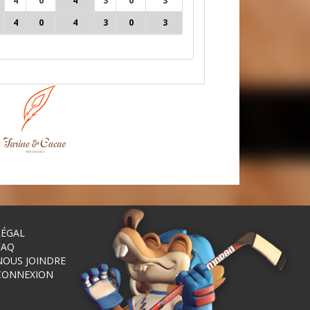
4
0
4
3
0
3
0
0
0
0
4
0
4
3
0
3
0
0
0
0
LÉGAL
FAQ
NOUS JOINDRE
CONNEXION