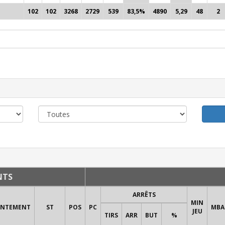
102
102
3268
2729
539
83,5%
4890
5,29
48
2
NTS
ARRÊTS
MIN
ONTEMENT
ST
POS
PC
MBA
JEU
TIRS
ARR
BUT
%