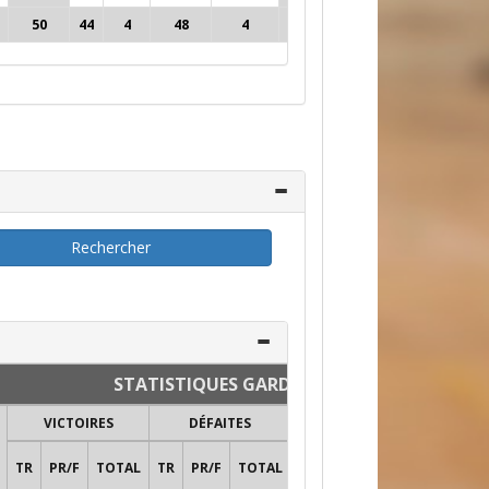
50
44
4
48
4
1
7
9
78%
4
STATISTIQUES GARDIENS
VICTOIRES
DÉFAITES
FUSILLADE
NULLES
BL
TR
PR/F
TOTAL
TR
PR/F
TOTAL
ARR
TIRS