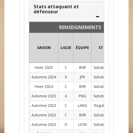
Stats attaquant et
défenseur
RENSEIGNEMENTS
SAISON
LIGUE
ÉQUIPE
ST
POS
PJ
Hiver 2025
C
BVR
Substitut
1
Automne 2024
A
JPR
Substitut
1
Hiver 2024
C
BVR
Substitut
1
Automne 2023
A
PNG
Substitut
2
Automne 2023
C
LANG
Régulier
AG
12
Automne 2023
C
BVR
Substitut
1
Automne 2023
D
LION
Substitut
2