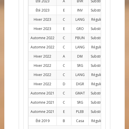
Été 2023
A
BVR
Substitut
4
Été 2023
E
INV
Substitut
2
Hiver 2023
C
LANG
Régulier
AG
11
Hiver 2023
E
GRO
Substitut
1
Automne 2022
C
PBUN
Substitut
1
Automne 2022
C
LANG
Régulier
AG
9
Hiver 2022
A
DM
Substitut
1
Hiver 2022
C
SRG
Substitut
2
Hiver 2022
C
LANG
Régulier
AG
8
Hiver 2022
D
DIGR
Régulier
C
7
Automne 2021
C
GMAT
Substitut
1
Automne 2021
C
SRG
Substitut
2
Automne 2021
E
PLEB
Substitut
5
Été 2019
B
Casa
Régulier
AG
5