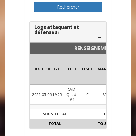
Logs attaquant et
défenseur
RENSEIGNEMENTS
DATE / HEURE
LIEU
LIGUE
AFFRONTEMENT
CVM-
2025-05-06 19:25
Quad-
C
SAUC c. BVR
Su
#4
SOUS-TOTAL
C
TOTAL
TOUTES