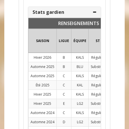
Stats gardien
RENSEIGNEMENTS
SAISON
LIGUE
ÉQUIPE
ST
POS
PJ
Hiver 2026
B
KALS
Régulier
G
10
Automne 2025
B
BLU
Substitut
G
1
Automne 2025
C
KALS
Régulier
G
10
Été 2025
C
KAL
Régulier
G
2
Hiver 2025
C
KALS
Régulier
G
4
Hiver 2025
E
LG2
Substitut
G
2
Automne 2024
C
KALS
Régulier
G
9
Automne 2024
D
LG2
Substitut
G
2