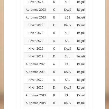
Hiver 2024
D
SUL
Régulier
G
9
Automne 2023
C
KALS
Régulier
G
8
Automne 2023
E
LG2
Substitut
G
1
Hiver 2023
C
KALS
Régulier
G
1
Hiver 2023
D
SUL
Régulier
G
8
Hiver 2022
A
KAL
Régulier
G
2
Hiver 2022
C
KALS
Régulier
G
2
Hiver 2022
D
SUL
Substitut
G
3
Automne 2021
A
KAL
Régulier
G
5
Automne 2021
D
KALS
Régulier
G
3
Hiver 2020
A
KAL
Régulier
G
4
Hiver 2020
D
KALS
Régulier
G
5
Automne 2019
B
KAL
Régulier
G
9
Automne 2019
D
KALS
Régulier
G
5