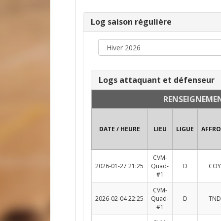
Log saison régulière
Logs attaquant et défenseur
RENSEIGNEME
DATE / HEURE
LIEU
LIGUE
AFFR
CVM-
2026-01-27 21:25
Quad-
D
COY
#1
CVM-
2026-02-04 22:25
Quad-
D
TND
#1