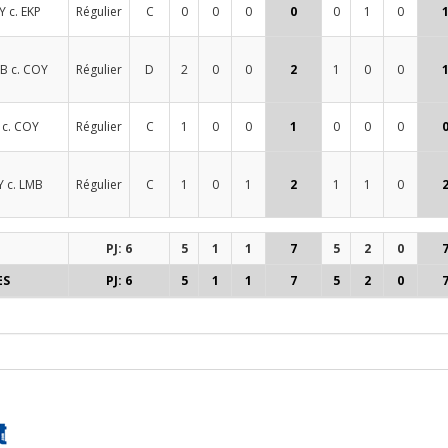
 c. EKP
Régulier
C
0
0
0
0
0
1
0
B c. COY
Régulier
D
2
0
0
2
1
0
0
 c. COY
Régulier
C
1
0
0
1
0
0
0
 c. LMB
Régulier
C
1
0
1
2
1
1
0
PJ: 6
5
1
1
7
5
2
0
ES
PJ: 6
5
1
1
7
5
2
0