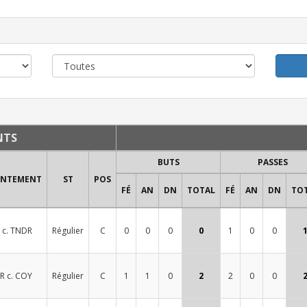
NTS
BUTS
PASSES
ONTEMENT
ST
POS
FÉ
AN
DN
TOTAL
FÉ
AN
DN
TO
 c. TNDR
Régulier
C
0
0
0
0
1
0
0
R c. COY
Régulier
C
1
1
0
2
2
0
0