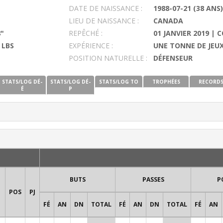
DATE DE NAISSANCE :
1988-07-21 (38 ANS)
LIEU DE NAISSANCE :
CANADA
8"
REPÊCHÉ :
01 JANVIER 2019 | 
 LBS
EXPÉRIENCE :
UNE TONNE DE JEUX
POSITION NATURELLE :
DÉFENSEUR
STATS/LOG DÉ-
STATS/LOG DÉ-
STATS/LOG TO
TROPHÉES
RECORD
É
P
BUTS
PASSES
P
POS
PJ
FÉ
AN
DN
TOTAL
FÉ
AN
DN
TOTAL
FÉ
AN