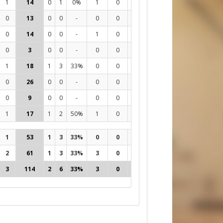
1
14
0
1
0%
1
0
1
42
17%
1
2
0
13
0
0
-
0
0
0
43
21%
8
2
0
14
0
0
-
1
0
0
24
21%
9
0
0
3
0
0
-
0
0
0
9
33%
3
0
1
18
1
3
33%
0
0
0
40
20%
9
0
0
26
0
0
-
0
0
0
51
31%
-9
0
0
9
0
0
-
0
0
0
22
23%
-2
0
1
17
1
2
50%
1
0
0
52
12%
14
2
1
53
1
3
33%
0
0
0
113
26%
-2
0
2
61
1
3
33%
3
0
1
170
18%
35
6
3
114
2
6
33%
3
0
1
283
21%
33
6