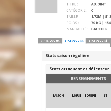
TITRE :
ADJOINT
CATÉGORIE :
C
TAILLE :
1.73M | 5' 
POIDS :
70 KG | 154
MANUALITÉ :
GAUCHER
STATS/LOG HC
STATS/LOG SR
STATS/LOG SÉ
Stats saison régulière
Stats attaquant et défenseur
RENSEIGNEMENTS
SAISON
LIGUE
ÉQUIPE
ST