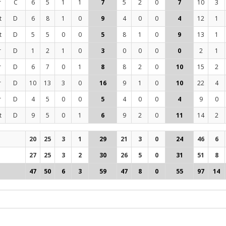
r
C
6
5
1
1
7
5
2
0
7
10
3
t
D
6
8
1
0
9
4
0
0
4
12
1
t
D
5
5
0
0
5
8
1
0
9
13
1
r
D
1
2
1
0
3
0
0
0
0
2
1
r
D
6
7
0
1
8
8
2
0
10
15
2
r
D
10
13
3
0
16
9
1
0
10
22
4
r
D
4
5
0
0
5
4
0
0
4
9
0
t
D
9
5
0
1
6
9
2
0
11
14
2
20
25
3
1
29
21
3
0
24
46
6
27
25
3
2
30
26
5
0
31
51
8
47
50
6
3
59
47
8
0
55
97
14