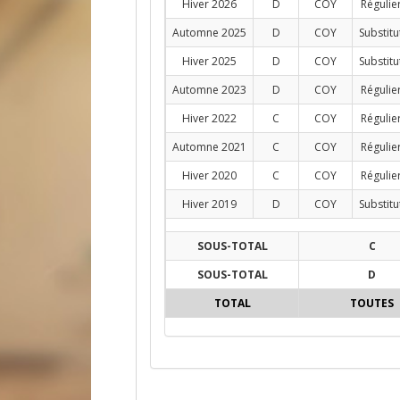
Hiver 2026
D
COY
Régulie
Automne 2025
D
COY
Substitu
Hiver 2025
D
COY
Substitu
Automne 2023
D
COY
Régulie
Hiver 2022
C
COY
Régulie
Automne 2021
C
COY
Régulie
Hiver 2020
C
COY
Régulie
Hiver 2019
D
COY
Substitu
SOUS-TOTAL
C
SOUS-TOTAL
D
TOTAL
TOUTES