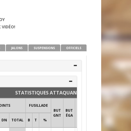
COY
 VIDÉO!
S
JALONS
SUSPENSIONS
OFFICIELS
STATISTIQUES ATTAQUANTS ET DÉFENSEURS
TIRS AU
OINTS
FUSILLADE
BUT
BUT
BUT
BUT
MIN
+/-
GNT
ÉGA
PRO
PUN
DN
TOTAL
B
T
%
TIRS
%T