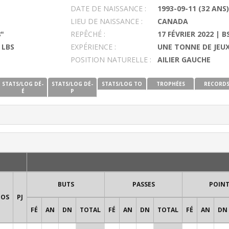
DATE DE NAISSANCE :
1993-09-11 (32 ANS)
LIEU DE NAISSANCE :
CANADA
8"
REPÊCHÉ :
17 FÉVRIER 2022 | B
 LBS
EXPÉRIENCE :
UNE TONNE DE JEUX
POSITION NATURELLE :
AILIER GAUCHE
STATS/LOG DÉ-
STATS/LOG DÉ-
STATS/LOG TO
TROPHÉES
RECORD
É
P
BUTS
PASSES
POIN
POS
PJ
FÉ
AN
DN
TOTAL
FÉ
AN
DN
TOTAL
FÉ
AN
DN