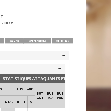
ST
 VIDÉO!
S
JALONS
SUSPENSIONS
OFFICIELS
STATISTIQUES ATTAQUANTS ET DÉFENSEURS
TIRS AU
TS
FUSILLADE
BUT
BUT
BUT
BUT
MIN
TIR
+/-
GNT
ÉGA
PRO
PUN
BL
TOTAL
B
T
%
TIRS
%T