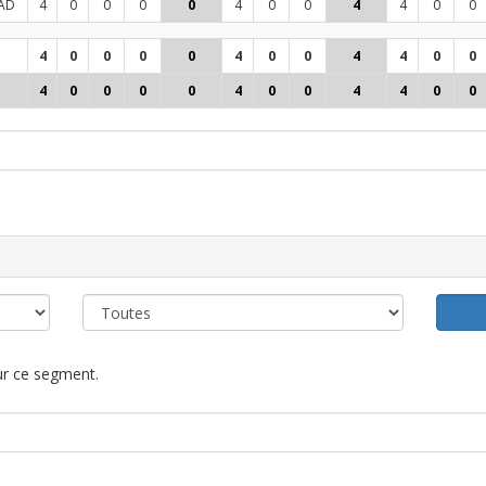
AD
4
0
0
0
0
4
0
0
4
4
0
0
4
0
0
0
0
4
0
0
4
4
0
0
4
0
0
0
0
4
0
0
4
4
0
0
our ce segment.