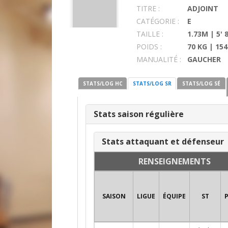
TITRE :
ADJOINT
CATÉGORIE :
E
TAILLE :
1.73M | 5' 
POIDS :
70 KG | 154
MANUALITÉ :
GAUCHER
STATS/LOG HC
STATS/LOG SR
STATS/LOG SÉ
Stats saison régulière
Stats attaquant et défenseur
RENSEIGNEMENTS
SAISON
LIGUE
ÉQUIPE
ST