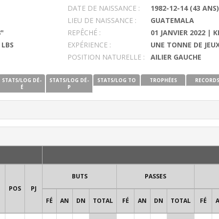
DATE DE NAISSANCE :
1982-12-14 (43 ANS)
LIEU DE NAISSANCE :
GUATEMALA
8"
REPÊCHÉ :
01 JANVIER 2022 | 
 LBS
EXPÉRIENCE :
UNE TONNE DE JEUX
POSITION NATURELLE :
AILIER GAUCHE
STATS/LOG DÉ-
STATS/LOG DÉ-
STATS/LOG TO
TROPHÉES
RECORD
É
P
BUTS
PASSES
POS
PJ
FÉ
AN
DN
TOTAL
FÉ
AN
DN
TOTAL
FÉ