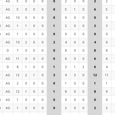
r
AG
5
0
0
0
0
2
0
0
2
2
r
AG
5
0
0
0
0
5
1
0
6
5
r
AG
10
0
0
0
0
0
0
0
0
0
t
AG
1
1
0
0
1
2
0
0
2
3
t
AG
1
0
0
0
0
0
0
0
0
0
r
AG
10
2
0
0
2
4
0
0
4
6
r
D
7
0
0
0
0
8
0
0
8
8
r
AG
11
0
0
0
0
6
0
0
6
6
r
D
8
1
0
0
1
3
1
2
6
4
r
AG
12
2
1
0
3
9
3
0
12
11
r
AG
2
0
0
0
0
1
0
0
1
1
r
AG
12
1
0
0
1
8
0
0
8
9
t
AG
1
0
0
0
0
0
0
0
0
0
t
AG
1
0
0
0
0
2
0
0
2
2