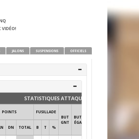
KNQ
 VIDÉO!
S
JALONS
SUSPENSIONS
OFFICIELS
STATISTIQUES ATTAQUANTS ET DÉFENSEURS
TIRS AU
POINTS
FUSILLADE
BUT
BUT
BUT
BUT
+/-
GNT
ÉGA
PRO
AN
DN
TOTAL
B
T
%
TIRS
%T