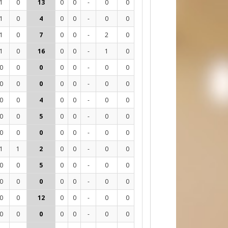
1
0
13
0
0
-
0
0
0
40
10%
-12
1
0
4
0
0
-
0
0
0
22
0%
-11
1
0
7
0
0
-
2
0
0
23
9%
1
1
0
16
0
0
-
1
0
0
44
16%
2
0
0
0
0
0
-
0
0
0
3
0%
-1
0
0
0
0
0
-
0
0
0
1
0%
1
0
0
4
0
0
-
0
0
0
1
0%
4
0
0
5
0
0
-
0
0
0
13
0%
-16
0
0
0
0
0
-
0
0
0
7
0%
-7
1
1
2
0
0
-
0
0
0
12
8%
-6
0
0
5
0
0
-
0
0
0
23
9%
-5
0
0
0
0
0
-
0
0
0
0
-
-2
0
0
12
0
0
-
0
0
0
52
13%
0
0
0
0
0
0
-
0
0
0
1
0%
0