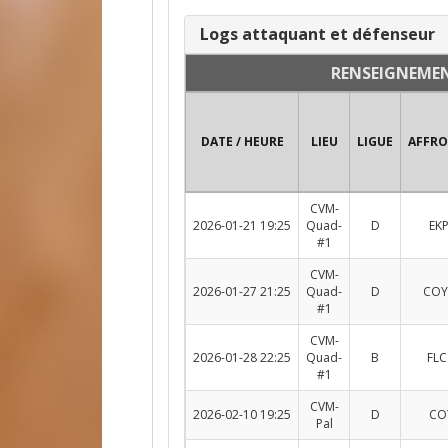
Logs attaquant et défenseur
RENSEIGNEME
DATE / HEURE
LIEU
LIGUE
AFFR
CVM-
2026-01-21 19:25
Quad-
D
EKP
#1
CVM-
2026-01-27 21:25
Quad-
D
COY
#1
CVM-
2026-01-28 22:25
Quad-
B
FLC
#1
CVM-
2026-02-10 19:25
D
COY
Pal