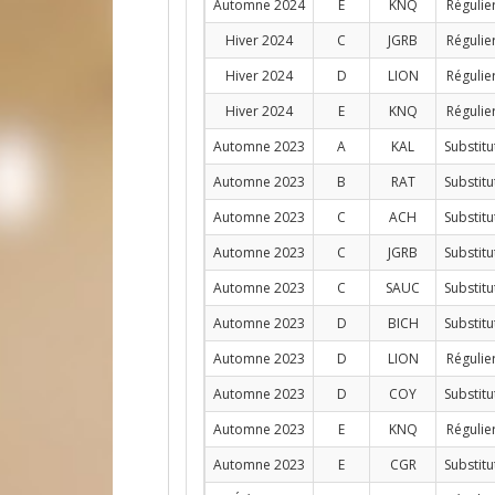
Automne 2024
E
KNQ
Régulie
Hiver 2024
C
JGRB
Régulie
Hiver 2024
D
LION
Régulie
Hiver 2024
E
KNQ
Régulie
Automne 2023
A
KAL
Substitu
Automne 2023
B
RAT
Substitu
Automne 2023
C
ACH
Substitu
Automne 2023
C
JGRB
Substitu
Automne 2023
C
SAUC
Substitu
Automne 2023
D
BICH
Substitu
Automne 2023
D
LION
Régulie
Automne 2023
D
COY
Substitu
Automne 2023
E
KNQ
Régulie
Automne 2023
E
CGR
Substitu