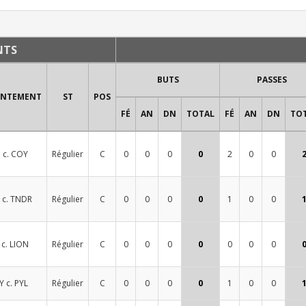
NTS
BUTS
PASSES
ONTEMENT
ST
POS
FÉ
AN
DN
TOTAL
FÉ
AN
DN
TO
 c. COY
Régulier
C
0
0
0
0
2
0
0
 c. TNDR
Régulier
C
0
0
0
0
1
0
0
 c. LION
Régulier
C
0
0
0
0
0
0
0
 c. PYL
Régulier
C
0
0
0
0
1
0
0