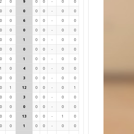
2
0
9
0
0
-
0
0
0
17
6%
-5
0
0
0
0
0
-
0
0
0
4
0%
-4
0
0
6
0
0
-
0
0
0
28
18%
2
0
0
0
0
0
-
0
0
0
1
0%
-1
0
0
1
0
0
-
0
0
0
2
0%
-3
0
0
0
0
0
-
0
0
0
0
-
1
0
0
1
0
0
-
0
0
0
1
100%
1
1
0
4
0
0
-
0
0
0
13
8%
-2
0
0
3
0
0
-
0
0
0
12
8%
-1
0
1
12
0
0
-
0
1
0
28
14%
-2
0
0
3
0
0
-
0
0
0
8
13%
2
0
0
0
0
0
-
0
0
0
3
0%
-2
0
0
13
0
0
-
1
0
0
47
11%
10
0
0
1
0
0
-
0
0
0
4
0%
-6