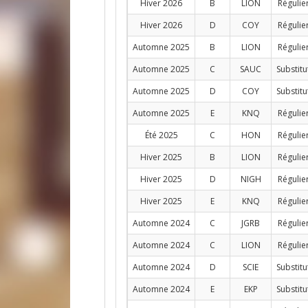
Hiver 2026
B
LION
Régulie
Hiver 2026
D
COY
Régulie
Automne 2025
B
LION
Régulie
Automne 2025
C
SAUC
Substitu
Automne 2025
D
COY
Substitu
Automne 2025
E
KNQ
Régulie
Été 2025
C
HON
Régulie
Hiver 2025
B
LION
Régulie
Hiver 2025
D
NIGH
Régulie
Hiver 2025
E
KNQ
Régulie
Automne 2024
C
JGRB
Régulie
Automne 2024
C
LION
Régulie
Automne 2024
D
SCIE
Substitu
Automne 2024
E
EKP
Substitu