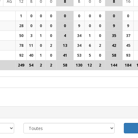
r
AG
12
8
0
0
8
8
0
0
8
16
1
0
0
0
0
0
0
0
0
0
28
0
0
0
0
9
0
0
9
9
50
3
1
0
4
34
1
0
35
37
78
11
0
2
13
34
6
2
42
45
92
40
1
0
41
53
5
0
58
93
249
54
2
2
58
130
12
2
144
184