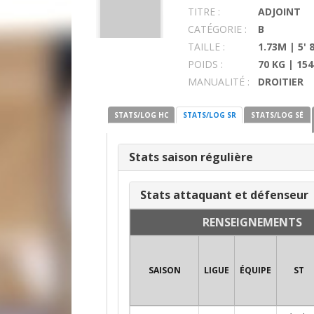
TITRE :
ADJOINT
CATÉGORIE :
B
TAILLE :
1.73M | 5' 
POIDS :
70 KG | 154
MANUALITÉ :
DROITIER
STATS/LOG HC
STATS/LOG SR
STATS/LOG SÉ
Stats saison régulière
Stats attaquant et défenseur
RENSEIGNEMENTS
SAISON
LIGUE
ÉQUIPE
ST