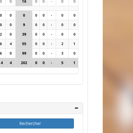
0
0
16
0
0
-
0
0
0
48
17%
6
0
0
0
0
0
-
0
0
0
3
0%
-1
0
0
9
0
0
-
0
0
0
20
0%
-17
2
0
39
0
0
-
0
0
0
84
5%
-38
6
4
55
0
0
-
2
1
0
139
9%
-29
6
0
99
0
0
-
3
0
0
321
13%
4
14
4
202
0
0
-
5
1
0
567
10%
-81