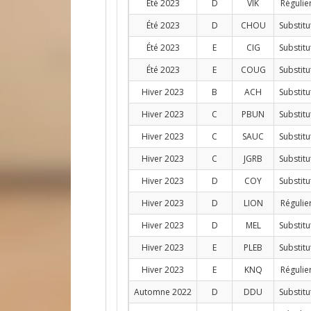
Été 2023
D
VIK
Régulie
Été 2023
D
CHOU
Substitu
Été 2023
E
CIG
Substitu
Été 2023
E
COUG
Substitu
Hiver 2023
B
ACH
Substitu
Hiver 2023
C
PBUN
Substitu
Hiver 2023
C
SAUC
Substitu
Hiver 2023
C
JGRB
Substitu
Hiver 2023
D
COY
Substitu
Hiver 2023
D
LION
Régulie
Hiver 2023
D
MEL
Substitu
Hiver 2023
E
PLEB
Substitu
Hiver 2023
E
KNQ
Régulie
Automne 2022
D
DDU
Substitu