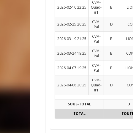
CVM-
2026-02-10 22:25
Quad-
B
LIO
#1
CVM-
2026-02-25 20:25
D
COY
Pal
CVM-
2026-03-19 21:25
B
LIO
Pal
CVM-
2026-03-24 19:25
B
CDP
Pal
CVM-
2026-04-07 19:25
B
LIO
Pal
CVM-
2026-04-08 20:25
Quad-
D
COY
#1
SOUS-TOTAL
D
TOTAL
TOUT