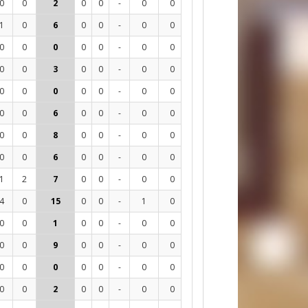
0
0
2
0
0
-
0
0
0
0
-
-7
1
0
6
0
0
-
0
0
0
3
0%
-3
0
0
0
0
0
-
0
0
0
9
0%
-8
0
0
3
0
0
-
0
0
0
3
33%
0
0
0
0
0
0
-
0
0
0
1
0%
0
0
0
6
0
0
-
0
0
0
25
8%
1
0
0
8
0
0
-
0
0
0
6
0%
-5
0
0
6
0
0
-
0
0
0
8
0%
0
1
2
7
0
0
-
0
0
0
4
25%
2
4
0
15
0
0
-
1
0
0
29
10%
-2
0
0
1
0
0
-
0
0
0
0
-
-2
0
0
9
0
0
-
0
0
0
18
6%
-1
0
0
0
0
0
-
0
0
0
0
-
0
0
0
2
0
0
-
0
0
0
3
0%
0