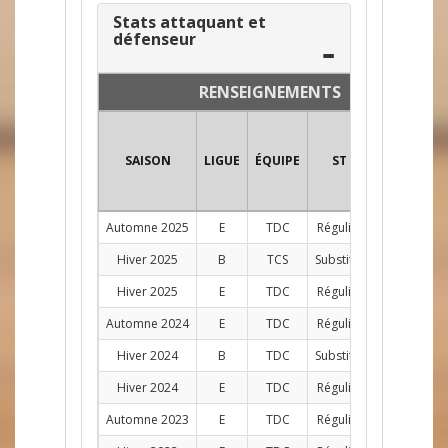
Stats attaquant et
défenseur
RENSEIGNEMENTS
SAISON
LIGUE
ÉQUIPE
ST
POS
PJ
Automne 2025
E
TDC
Régulier
D
1
Hiver 2025
B
TCS
Substitut
2
Hiver 2025
E
TDC
Régulier
D
4
Automne 2024
E
TDC
Régulier
D
7
Hiver 2024
B
TDC
Substitut
1
Hiver 2024
E
TDC
Régulier
D
7
Automne 2023
E
TDC
Régulier
D
10