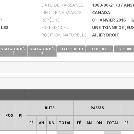
DATE DE NAISSANCE :
1989-06-21 (37 ANS)
LIEU DE NAISSANCE :
CANADA
8"
REPÊCHÉ :
01 JANVIER 2016 | 
 LBS
EXPÉRIENCE :
UNE TONNE DE JEUX
POSITION NATURELLE :
AILIER DROIT
STATS/LOG DÉ-
STATS/LOG DÉ-
STATS/LOG TO
TROPHÉES
RECORD
É
P
BUTS
PASSES
POS
PJ
FÉ
AN
DN
TOTAL
FÉ
AN
DN
TOTAL
FÉ