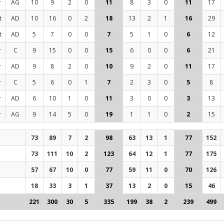
r
AG
10
9
2
0
11
8
3
0
11
17
t
AD
10
16
0
2
18
13
2
1
16
29
t
AD
5
7
0
0
7
5
1
0
6
12
r
C
9
15
0
0
15
6
0
0
6
21
r
AD
9
8
2
0
10
9
2
0
11
17
r
C
5
6
0
1
7
2
3
0
5
8
r
AD
6
10
1
0
11
3
0
0
3
13
r
AG
9
14
5
0
19
1
1
0
2
15
73
89
7
2
98
63
13
1
77
152
73
111
10
2
123
64
12
1
77
175
57
67
10
0
77
59
11
0
70
126
18
33
3
1
37
13
2
0
15
46
221
300
30
5
335
199
38
2
239
499