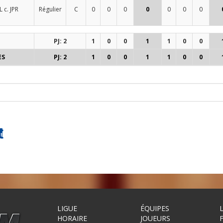
 c. JPR
Régulier
C
0
0
0
0
0
0
0
PJ: 2
1
0
0
1
1
0
0
ES
PJ: 2
1
0
0
1
1
0
0
LIGUE
ÉQUIPES
HORAIRE
JOUEURS