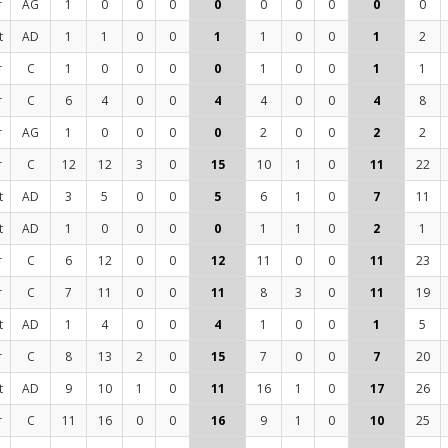
r
AG
1
0
0
0
0
0
0
0
0
0
t
AD
1
1
0
0
1
1
0
0
1
2
r
C
1
0
0
0
0
1
0
0
1
1
r
C
6
4
0
0
4
4
0
0
4
8
r
AG
1
0
0
0
0
2
0
0
2
2
r
C
12
12
3
0
15
10
1
0
11
22
t
AD
3
5
0
0
5
6
1
0
7
11
t
AD
1
0
0
0
0
1
1
0
2
1
r
C
6
12
0
0
12
11
0
0
11
23
r
C
7
11
0
0
11
8
3
0
11
19
t
AD
1
4
0
0
4
1
0
0
1
5
r
C
8
13
2
0
15
7
0
0
7
20
t
AD
9
10
1
0
11
16
1
0
17
26
r
C
11
16
0
0
16
9
1
0
10
25