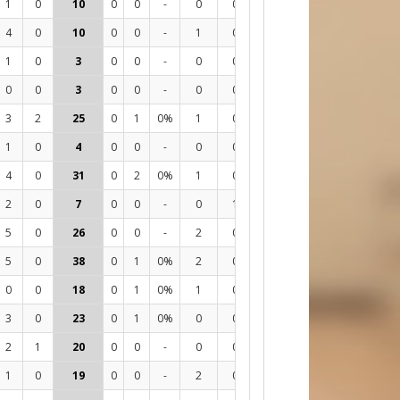
1
0
10
0
0
-
0
0
0
29
17%
12
4
0
10
0
0
-
1
0
0
47
11%
-9
1
0
3
0
0
-
0
0
0
14
14%
-1
0
0
3
0
0
-
0
0
0
10
20%
3
3
2
25
0
1
0%
1
0
0
54
24%
6
1
0
4
0
0
-
0
0
0
22
18%
-1
4
0
31
0
2
0%
1
0
0
82
20%
5
2
0
7
0
0
-
0
1
0
23
17%
2
5
0
26
0
0
-
2
0
0
87
14%
12
5
0
38
0
1
0%
2
0
0
119
23%
15
0
0
18
0
1
0%
1
0
0
63
21%
2
3
0
23
0
1
0%
0
0
0
77
22%
7
2
1
20
0
0
-
0
0
0
74
19%
2
1
0
19
0
0
-
2
0
0
75
12%
4