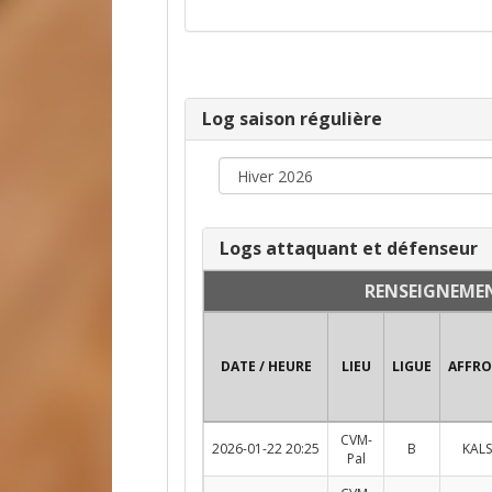
Log saison régulière
Logs attaquant et défenseur
RENSEIGNEME
DATE / HEURE
LIEU
LIGUE
AFFR
CVM-
2026-01-22 20:25
B
KALS
Pal