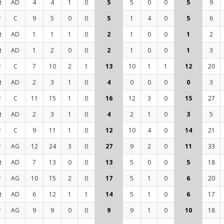
t
AD
4
4
1
0
5
5
0
0
5
9
r
C
9
5
0
0
5
1
4
0
5
6
t
AD
1
1
1
0
2
1
0
0
1
2
t
AD
1
2
0
0
2
1
0
0
1
3
r
C
7
10
2
1
13
10
1
1
12
20
t
AD
2
3
1
0
4
0
0
0
0
3
r
C
11
15
1
0
16
12
3
0
15
27
t
AD
2
3
1
0
4
2
1
0
3
5
r
C
9
11
1
0
12
10
4
0
14
21
r
AG
12
24
3
0
27
9
2
0
11
33
t
AD
7
13
0
0
13
5
0
0
5
18
r
AG
10
15
2
0
17
5
1
0
6
20
t
AD
6
12
1
1
14
5
1
0
6
17
r
AG
9
9
0
0
9
9
1
0
10
18