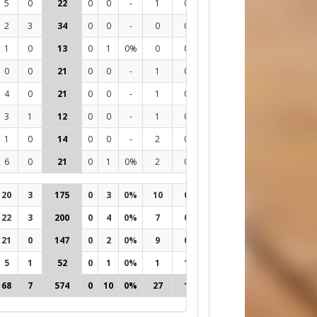
5
0
22
0
0
-
1
0
0
73
15%
4
2
3
34
0
0
-
0
0
0
76
24%
15
1
0
13
0
1
0%
0
0
0
35
20%
7
0
0
21
0
0
-
1
0
0
92
16%
2
4
0
21
0
0
-
1
0
0
64
16%
9
3
1
12
0
0
-
1
0
0
33
21%
1
1
0
14
0
0
-
2
0
0
55
20%
-4
6
0
21
0
1
0%
2
0
0
104
18%
0
20
3
175
0
3
0%
10
0
0
545
18%
16
22
3
200
0
4
0%
7
0
0
615
20%
49
21
0
147
0
2
0%
9
0
0
474
16%
61
5
1
52
0
1
0%
1
1
0
192
19%
8
68
7
574
0
10
0%
27
1
0
1826
18%
134