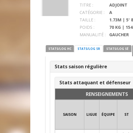
TITRE :
ADJOINT
CATÉGORIE :
A
TAILLE :
1.73M | 5' 
POIDS :
70 KG | 154
MANUALITÉ :
GAUCHER
STATS/LOG HC
STATS/LOG SR
STATS/LOG SÉ
Stats saison régulière
Stats attaquant et défenseur
RENSEIGNEMENTS
SAISON
LIGUE
ÉQUIPE
ST