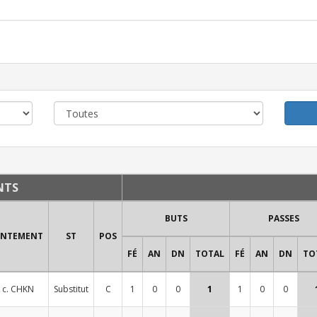
NTS
BUTS
PASSES
ONTEMENT
ST
POS
FÉ
AN
DN
TOTAL
FÉ
AN
DN
TO
 c. CHKN
Substitut
C
1
0
0
1
1
0
0