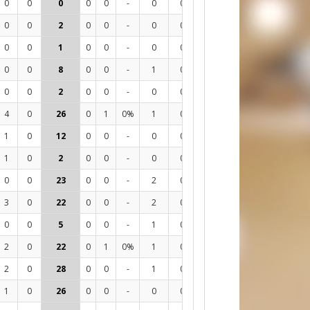
0
0
0
0
0
-
0
0
0
0
-
0
0
0
2
0
0
-
0
0
0
7
14%
-3
0
0
1
0
0
-
0
0
0
8
0%
-4
0
0
8
0
0
-
1
0
0
36
11%
-3
0
0
2
0
0
-
0
0
0
4
0%
-1
4
0
26
0
1
0%
1
0
0
119
13%
1
1
0
12
0
0
-
0
0
0
20
25%
9
1
0
2
0
0
-
0
0
0
9
0%
-1
0
0
23
0
0
-
2
0
0
58
21%
9
3
0
22
0
0
-
2
0
0
52
21%
2
0
0
5
0
0
-
1
0
0
12
33%
3
2
0
22
0
1
0%
1
0
0
59
25%
14
2
0
28
0
0
-
1
0
0
55
20%
16
1
0
26
0
0
-
0
0
0
79
20%
-1