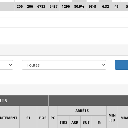
206
206
6783
5487
1296
80,9%
9841
6,32
49
5
NTS
ARRÊTS
MIN
ONTEMENT
ST
POS
PC
MB
JEU
TIRS
ARR
BUT
%