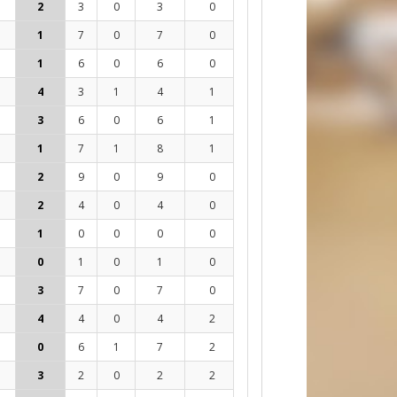
2
3
0
3
0
0
0
0
-
0
1
7
0
7
0
0
3
3
100%
0
1
6
0
6
0
0
0
0
-
0
4
3
1
4
1
0
7
9
78%
0
3
6
0
6
1
0
2
3
67%
0
1
7
1
8
1
0
0
1
0%
1
2
9
0
9
0
0
0
0
-
1
2
4
0
4
0
1
0
0
-
1
1
0
0
0
0
0
0
0
-
0
0
1
0
1
0
0
0
0
-
0
3
7
0
7
0
0
0
0
-
0
4
4
0
4
2
0
0
0
-
0
0
6
1
7
2
0
3
3
100%
0
3
2
0
2
2
0
2
3
67%
1