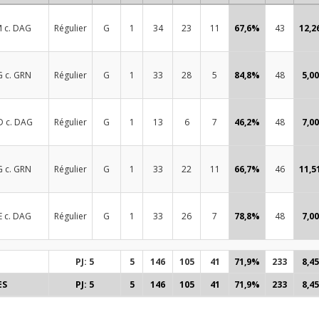
 c. DAG
Régulier
G
1
34
23
11
67,6%
43
12,2
 c. GRN
Régulier
G
1
33
28
5
84,8%
48
5,00
 c. DAG
Régulier
G
1
13
6
7
46,2%
48
7,00
 c. GRN
Régulier
G
1
33
22
11
66,7%
46
11,5
 c. DAG
Régulier
G
1
33
26
7
78,8%
48
7,00
PJ: 5
5
146
105
41
71,9%
233
8,45
ES
PJ: 5
5
146
105
41
71,9%
233
8,45