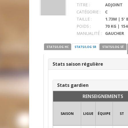
TITRE :
ADJOINT
CATÉGORIE :
C
TAILLE :
1.73M | 5' 
POIDS :
70 KG | 154
MANUALITÉ :
GAUCHER
STATS/LOG HC
STATS/LOG SR
STATS/LOG SÉ
Stats saison régulière
Stats gardien
RENSEIGNEMENTS
SAISON
LIGUE
ÉQUIPE
ST