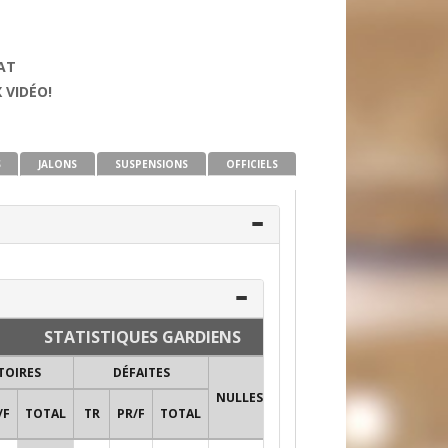
AT
 VIDÉO!
S
JALONS
SUSPENSIONS
OFFICIELS
STATISTIQUES GARDIENS
TOIRES
DÉFAITES
FUSILLADE
NULLES
BL
/F
TOTAL
TR
PR/F
TOTAL
ARR
TIRS
%
1