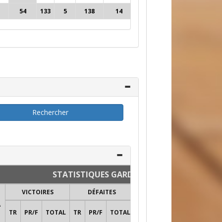
54
133
5
138
14
1
19
25
76%
5
STATISTIQUES GARDIENS
VICTOIRES
DÉFAITES
FUSILLAD
A
NULLES
BL
TR
PR/F
TOTAL
TR
PR/F
TOTAL
ARR
TIRS