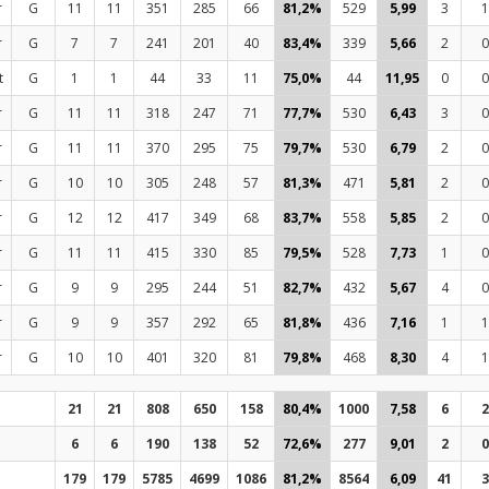
r
G
11
11
351
285
66
81,2%
529
5,99
3
1
r
G
7
7
241
201
40
83,4%
339
5,66
2
0
t
G
1
1
44
33
11
75,0%
44
11,95
0
0
r
G
11
11
318
247
71
77,7%
530
6,43
3
0
r
G
11
11
370
295
75
79,7%
530
6,79
2
0
r
G
10
10
305
248
57
81,3%
471
5,81
2
0
r
G
12
12
417
349
68
83,7%
558
5,85
2
0
r
G
11
11
415
330
85
79,5%
528
7,73
1
0
r
G
9
9
295
244
51
82,7%
432
5,67
4
0
r
G
9
9
357
292
65
81,8%
436
7,16
1
1
r
G
10
10
401
320
81
79,8%
468
8,30
4
1
21
21
808
650
158
80,4%
1000
7,58
6
2
6
6
190
138
52
72,6%
277
9,01
2
0
179
179
5785
4699
1086
81,2%
8564
6,09
41
3