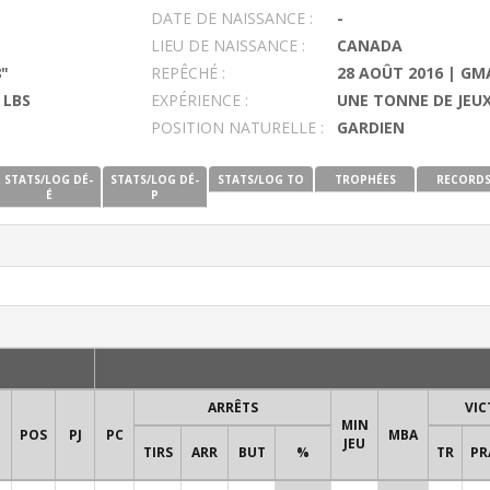
DATE DE NAISSANCE :
-
LIEU DE NAISSANCE :
CANADA
8"
REPÊCHÉ :
28 AOÛT 2016 | GM
 LBS
EXPÉRIENCE :
UNE TONNE DE JEUX
POSITION NATURELLE :
GARDIEN
STATS/LOG DÉ-
STATS/LOG DÉ-
STATS/LOG TO
TROPHÉES
RECORD
É
P
ARRÊTS
VIC
MIN
POS
PJ
PC
MBA
JEU
TIRS
ARR
BUT
%
TR
PR