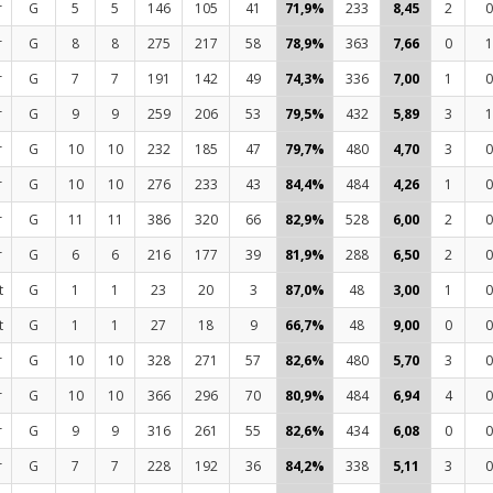
r
G
5
5
146
105
41
71,9%
233
8,45
2
0
r
G
8
8
275
217
58
78,9%
363
7,66
0
1
r
G
7
7
191
142
49
74,3%
336
7,00
1
0
r
G
9
9
259
206
53
79,5%
432
5,89
3
1
r
G
10
10
232
185
47
79,7%
480
4,70
3
0
r
G
10
10
276
233
43
84,4%
484
4,26
1
0
r
G
11
11
386
320
66
82,9%
528
6,00
2
0
r
G
6
6
216
177
39
81,9%
288
6,50
2
0
t
G
1
1
23
20
3
87,0%
48
3,00
1
0
t
G
1
1
27
18
9
66,7%
48
9,00
0
0
r
G
10
10
328
271
57
82,6%
480
5,70
3
0
r
G
10
10
366
296
70
80,9%
484
6,94
4
0
r
G
9
9
316
261
55
82,6%
434
6,08
0
0
r
G
7
7
228
192
36
84,2%
338
5,11
3
0