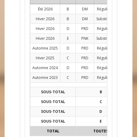
Été 2026
B
DM
Régulier
D
5
Hiver 2026
B
DM
Substitut
AG
9
Hiver 2026
D
PRD
Régulier
D
11
Hiver 2026
E
PNK
Substitut
AG
1
Automne 2025
D
PRD
Régulier
D
12
Hiver 2025
C
PRD
Régulier
AG
9
Automne 2024
D
PRD
Régulier
AG
6
Automne 2023
C
PRD
Régulier
AG
1
SOUS-TOTAL
B
14
SOUS-TOTAL
C
10
SOUS-TOTAL
D
29
SOUS-TOTAL
E
1
TOTAL
TOUTES
54