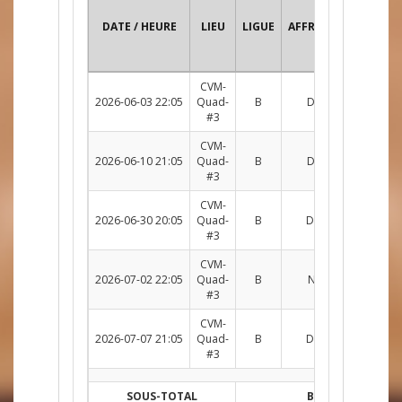
DATE / HEURE
LIEU
LIGUE
AFFRONTEMENT
CVM-
2026-06-03 22:05
Quad-
B
DM c. ROU
R
#3
CVM-
2026-06-10 21:05
Quad-
B
DM c. ROU
R
#3
CVM-
2026-06-30 20:05
Quad-
B
DM c. DOU
R
#3
CVM-
2026-07-02 22:05
Quad-
B
NAT c. DM
R
#3
CVM-
2026-07-07 21:05
Quad-
B
DM c. DOU
R
#3
SOUS-TOTAL
B