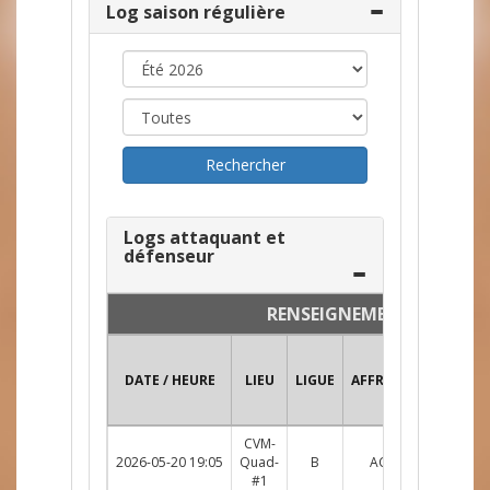
Log saison régulière
Logs attaquant et
défenseur
RENSEIGNEMENTS
DATE / HEURE
LIEU
LIGUE
AFFRONTEMENT
CVM-
2026-05-20 19:05
Quad-
B
ACH c. DOU
R
#1