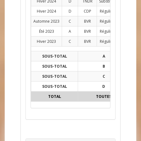
Hiver 2024
D
TNDR
Substitut
AG
1
Hiver 2024
D
CDP
Régulier
D
10
Automne 2023
C
BVR
Régulier
AG
11
Été 2023
A
BVR
Régulier
AG
7
Hiver 2023
C
BVR
Régulier
AG
12
SOUS-TOTAL
A
16
SOUS-TOTAL
B
57
SOUS-TOTAL
C
72
SOUS-TOTAL
D
15
TOTAL
TOUTES
160