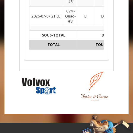
#3
CVM-
2026-07-07 21:05
Quad-
B
DM c. DOU
R
#3
SOUS-TOTAL
B
TOTAL
TOUTES