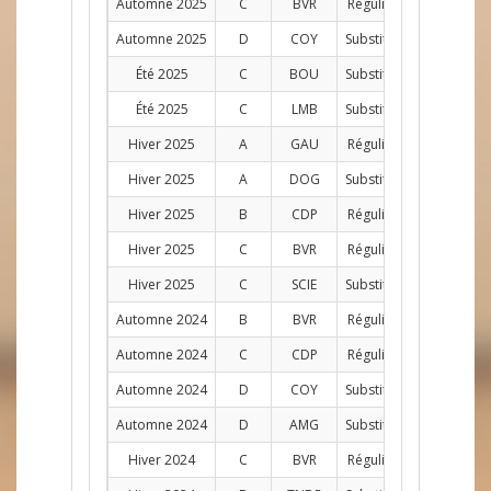
Automne 2025
C
BVR
Régulier
AG
11
Automne 2025
D
COY
Substitut
AG
1
Été 2025
C
BOU
Substitut
AG
2
Été 2025
C
LMB
Substitut
AG
1
Hiver 2025
A
GAU
Régulier
D
8
Hiver 2025
A
DOG
Substitut
AG
1
Hiver 2025
B
CDP
Régulier
D
11
Hiver 2025
C
BVR
Régulier
AG
9
Hiver 2025
C
SCIE
Substitut
AG
2
Automne 2024
B
BVR
Régulier
AG
11
Automne 2024
C
CDP
Régulier
D
12
Automne 2024
D
COY
Substitut
AG
1
Automne 2024
D
AMG
Substitut
AG
1
Hiver 2024
C
BVR
Régulier
AG
10