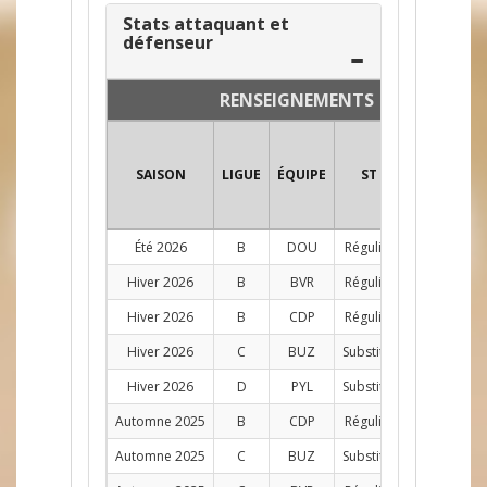
Stats attaquant et
défenseur
RENSEIGNEMENTS
SAISON
LIGUE
ÉQUIPE
ST
POS
PJ
Été 2026
B
DOU
Régulier
D
9
Hiver 2026
B
BVR
Régulier
AG
7
Hiver 2026
B
CDP
Régulier
D
7
Hiver 2026
C
BUZ
Substitut
AG
1
Hiver 2026
D
PYL
Substitut
AG
1
Automne 2025
B
CDP
Régulier
D
12
Automne 2025
C
BUZ
Substitut
AG
1