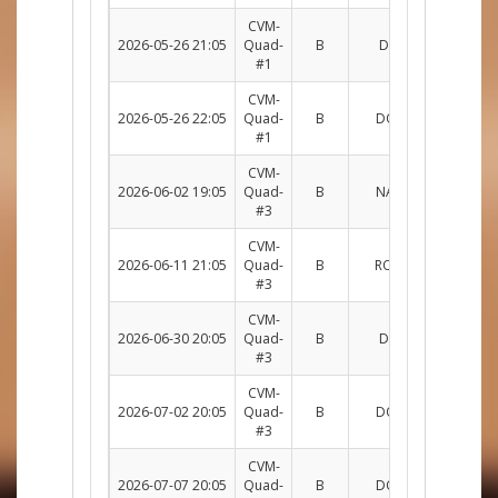
CVM-
2026-05-26 21:05
Quad-
B
DOU c. DM
R
#1
CVM-
2026-05-26 22:05
Quad-
B
DOU c. NAT
R
#1
CVM-
2026-06-02 19:05
Quad-
B
NAT c. DOU
R
#3
CVM-
2026-06-11 21:05
Quad-
B
ROU c. DOU
R
#3
CVM-
2026-06-30 20:05
Quad-
B
DM c. DOU
R
#3
CVM-
2026-07-02 20:05
Quad-
B
DOU c. ACH
R
#3
CVM-
2026-07-07 20:05
Quad-
B
DOU c. NAT
R