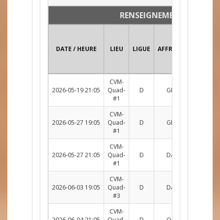
RENSEIGNEMENTS
DATE / HEURE
LIEU
LIGUE
AFFRONTEMENT
CVM-
2026-05-19 21:05
Quad-
D
GRN c. PUN
R
#1
CVM-
2026-05-27 19:05
Quad-
D
GRN c. CRM
R
#1
CVM-
2026-05-27 21:05
Quad-
D
DAG c. GRN
R
#1
CVM-
2026-06-03 19:05
Quad-
D
DAG c. GRN
R
#3
CVM-
2026-06-04 21:05
Quad-
D
ONE c. GRN
R