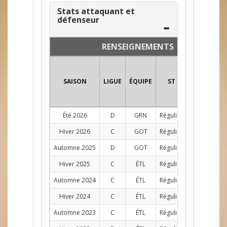
Stats attaquant et
défenseur
RENSEIGNEMENTS
SAISON
LIGUE
ÉQUIPE
ST
POS
PJ
Été 2026
D
GRN
Régulier
D
10
Hiver 2026
C
GOT
Régulier
D
6
Automne 2025
D
GOT
Régulier
D
9
Hiver 2025
C
ÉTL
Régulier
D
4
Automne 2024
C
ÉTL
Régulier
D
10
Hiver 2024
C
ÉTL
Régulier
D
9
Automne 2023
C
ÉTL
Régulier
D
12