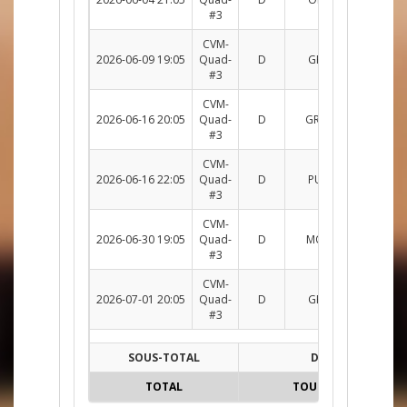
#3
CVM-
2026-06-09 19:05
Quad-
D
GRN c. CRM
R
#3
CVM-
2026-06-16 20:05
Quad-
D
GRN c. TNDR
R
#3
CVM-
2026-06-16 22:05
Quad-
D
PUN c. GRN
R
#3
CVM-
2026-06-30 19:05
Quad-
D
MOD c. GRN
R
#3
CVM-
2026-07-01 20:05
Quad-
D
GRN c. ONE
R
#3
SOUS-TOTAL
D
TOTAL
TOUTES