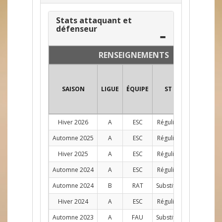
Stats attaquant et
défenseur
RENSEIGNEMENTS
SAISON
LIGUE
ÉQUIPE
ST
POS
PJ
Hiver 2026
A
ESC
Régulier
AG
10
Automne 2025
A
ESC
Régulier
AG
8
Hiver 2025
A
ESC
Régulier
AG
9
Automne 2024
A
ESC
Régulier
AG
8
Automne 2024
B
RAT
Substitut
AG
1
Hiver 2024
A
ESC
Régulier
AG
10
Automne 2023
A
FAU
Substitut
AG
1