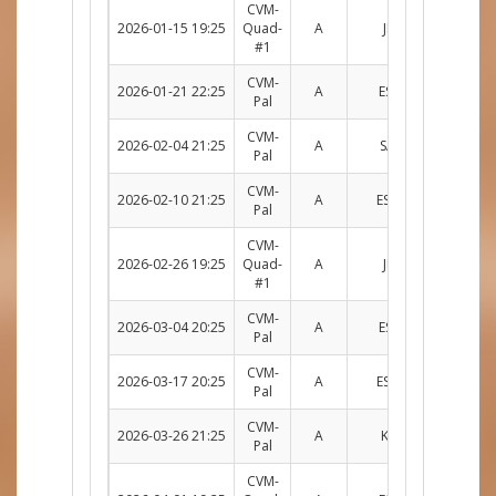
CVM-
2026-01-15 19:25
Quad-
A
JPR c. ESC
R
#1
CVM-
2026-01-21 22:25
A
ESC c. MTY
R
Pal
CVM-
2026-02-04 21:25
A
SAG c. ESC
R
Pal
CVM-
2026-02-10 21:25
A
ESC c. DOG
R
Pal
CVM-
2026-02-26 19:25
Quad-
A
JPR c. ESC
R
#1
CVM-
2026-03-04 20:25
A
ESC c. MTY
R
Pal
CVM-
2026-03-17 20:25
A
ESC c. DOG
R
Pal
CVM-
2026-03-26 21:25
A
KAL c. ESC
R
Pal
CVM-