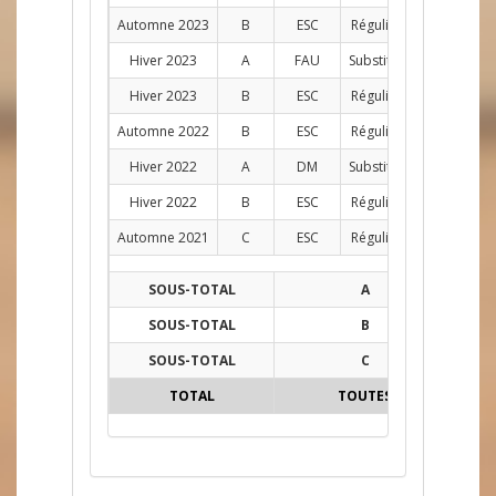
Automne 2023
B
ESC
Régulier
AG
10
Hiver 2023
A
FAU
Substitut
AG
3
Hiver 2023
B
ESC
Régulier
AG
10
Automne 2022
B
ESC
Régulier
AG
7
Hiver 2022
A
DM
Substitut
AG
1
Hiver 2022
B
ESC
Régulier
AG
10
Automne 2021
C
ESC
Régulier
AG
10
SOUS-TOTAL
A
50
SOUS-TOTAL
B
38
SOUS-TOTAL
C
10
TOTAL
TOUTES
98