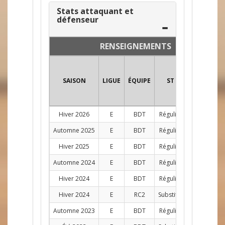
Stats attaquant et
défenseur
RENSEIGNEMENTS
SAISON
LIGUE
ÉQUIPE
ST
POS
PJ
Hiver 2026
E
BDT
Régulier
D
1
Automne 2025
E
BDT
Régulier
D
4
Hiver 2025
E
BDT
Régulier
D
8
Automne 2024
E
BDT
Régulier
D
9
Hiver 2024
E
BDT
Régulier
D
11
Hiver 2024
E
RC2
Substitut
AG
1
Automne 2023
E
BDT
Régulier
D
10