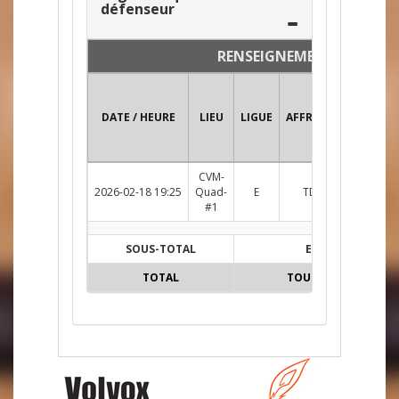
défenseur
RENSEIGNEMENTS
DATE / HEURE
LIEU
LIGUE
AFFRONTEMENT
CVM-
2026-02-18 19:25
Quad-
E
TDC c. BDT
R
#1
SOUS-TOTAL
E
TOTAL
TOUTES