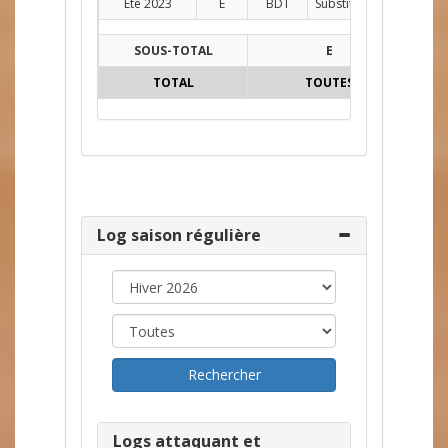
Été 2023
E
BDT
Substitut
AG
8
SOUS-TOTAL
E
52
TOTAL
TOUTES
52
Log saison régulière
Logs attaquant et