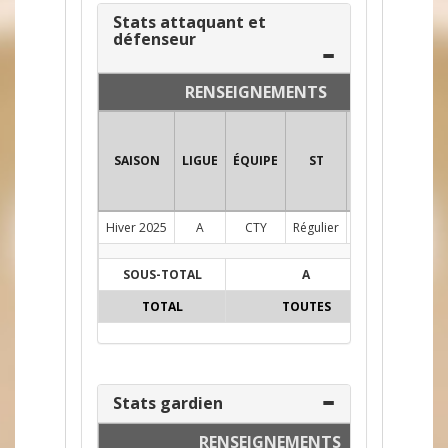
Stats attaquant et
défenseur
RENSEIGNEMENTS
SAISON
LIGUE
ÉQUIPE
ST
POS
PJ
FÉ
Hiver 2025
A
CTY
Régulier
AG
1
0
SOUS-TOTAL
A
1
0
TOTAL
TOUTES
1
0
Stats gardien
RENSEIGNEMENTS