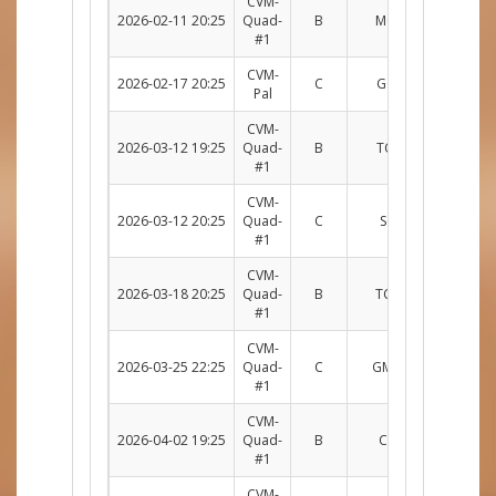
CVM-
2026-02-11 20:25
Quad-
B
MOU c. TCS
R
#1
CVM-
2026-02-17 20:25
C
GOT c. SCIE
Su
Pal
CVM-
2026-03-12 19:25
Quad-
B
TCS c. KALS
R
#1
CVM-
2026-03-12 20:25
Quad-
C
SCIE c. EVL
Su
#1
CVM-
2026-03-18 20:25
Quad-
B
TCS c. MOU
R
#1
CVM-
2026-03-25 22:25
Quad-
C
GMAT c. SCIE
Su
#1
CVM-
2026-04-02 19:25
Quad-
B
CDP c. TCS
R
#1
CVM-