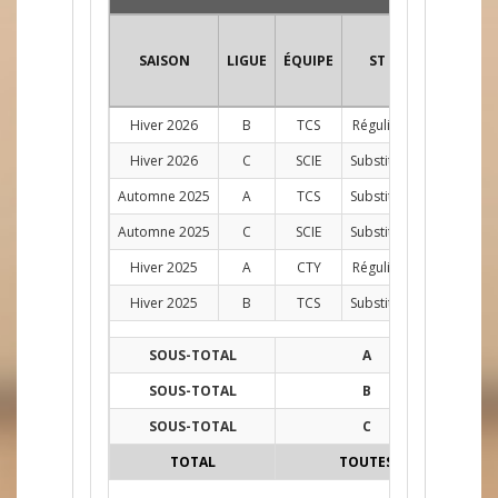
SAISON
LIGUE
ÉQUIPE
ST
POS
PJ
Hiver 2026
B
TCS
Régulier
G
10
Hiver 2026
C
SCIE
Substitut
AG
7
Automne 2025
A
TCS
Substitut
AG
1
Automne 2025
C
SCIE
Substitut
AG
2
Hiver 2025
A
CTY
Régulier
AG
8
Hiver 2025
B
TCS
Substitut
AG
1
SOUS-TOTAL
A
9
SOUS-TOTAL
B
11
SOUS-TOTAL
C
9
TOTAL
TOUTES
29