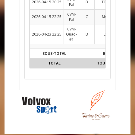
2026-04-15 20:25
B
TCS c. CHKN
R
Pal
CVM-
2026-04-15 22:25
C
MOM c. SCIE
Su
Pal
CVM-
2026-04-23 22:25
Quad-
B
DM c. TCS
R
#1
SOUS-TOTAL
B
TOTAL
TOUTES