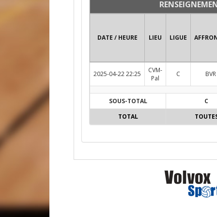
RENSEIGNEME
DATE / HEURE
LIEU
LIGUE
AFFRO
CVM-
2025-04-22 22:25
C
BVR 
Pal
SOUS-TOTAL
C
TOTAL
TOUTE