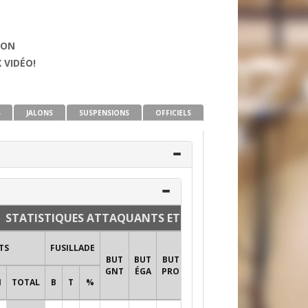
ION
 VIDÉO!
S
JALONS
SUSPENSIONS
OFFICIELS
STATISTIQUES ATTAQUANTS ET DÉFENSEURS
TIRS AU
TS
FUSILLADE
BUT
BUT
BUT
BUT
MIN
TI
+/-
GNT
ÉGA
PRO
PUN
B
N
TOTAL
B
T
%
TIRS
%T