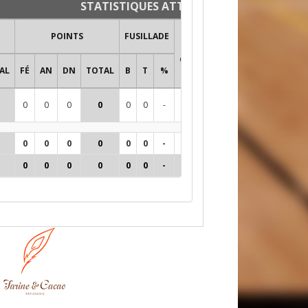
STATISTIQUES ATTAQUANTS ET DÉFENSE
TIRS AU
POINTS
FUSILLADE
BUT
BUT
BUT
BUT
GNT
ÉGA
PRO
AL
FÉ
AN
DN
TOTAL
B
T
%
TIRS
%
0
0
0
0
0
0
-
0
0
0
1
0,0
0
0
0
0
0
0
-
0
0
0
1
0,0
0
0
0
0
0
0
-
0
0
0
1
0,0