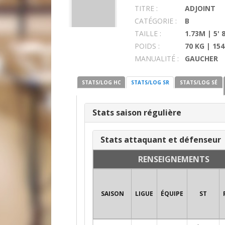
TITRE :
ADJOINT
CATÉGORIE :
B
TAILLE :
1.73M | 5' 
POIDS :
70 KG | 154
MANUALITÉ :
GAUCHER
STATS/LOG HC
STATS/LOG SR
STATS/LOG SÉ
Stats saison régulière
Stats attaquant et défenseur
RENSEIGNEMENTS
SAISON
LIGUE
ÉQUIPE
ST