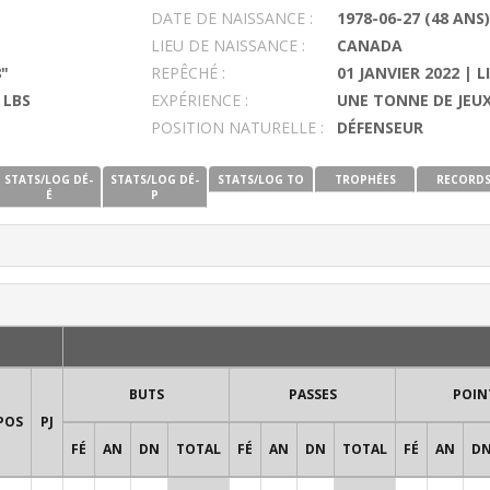
DATE DE NAISSANCE :
1978-06-27 (48 ANS)
LIEU DE NAISSANCE :
CANADA
8"
REPÊCHÉ :
01 JANVIER 2022 | L
 LBS
EXPÉRIENCE :
UNE TONNE DE JEUX
POSITION NATURELLE :
DÉFENSEUR
STATS/LOG DÉ-
STATS/LOG DÉ-
STATS/LOG TO
TROPHÉES
RECORD
É
P
BUTS
PASSES
POIN
POS
PJ
FÉ
AN
DN
TOTAL
FÉ
AN
DN
TOTAL
FÉ
AN
D