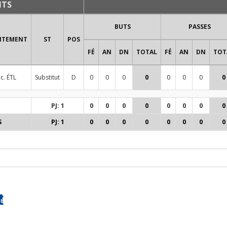
NTS
BUTS
PASSES
NTEMENT
ST
POS
FÉ
AN
DN
TOTAL
FÉ
AN
DN
TOT
c. ÉTL
Substitut
D
0
0
0
0
0
0
0
0
PJ: 1
0
0
0
0
0
0
0
0
S
PJ: 1
0
0
0
0
0
0
0
0