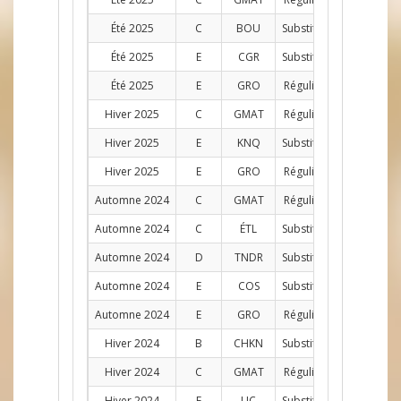
Été 2025
C
BOU
Substitut
G
1
Été 2025
E
CGR
Substitut
G
1
Été 2025
E
GRO
Régulier
G
9
Hiver 2025
C
GMAT
Régulier
G
12
Hiver 2025
E
KNQ
Substitut
G
1
Hiver 2025
E
GRO
Régulier
AG
11
Automne 2024
C
GMAT
Régulier
G
12
Automne 2024
C
ÉTL
Substitut
G
1
Automne 2024
D
TNDR
Substitut
G
1
Automne 2024
E
COS
Substitut
G
2
Automne 2024
E
GRO
Régulier
AG
2
Hiver 2024
B
CHKN
Substitut
G
1
Hiver 2024
C
GMAT
Régulier
G
12
Hiver 2024
E
LIC
Substitut
G
1