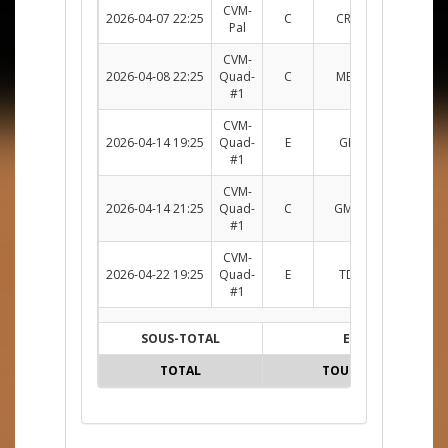
CVM-
2026-04-07 22:25
C
CRZ c. GMAT
R
Pal
CVM-
2026-04-08 22:25
Quad-
C
MEL c. GMAT
R
#1
CVM-
2026-04-14 19:25
Quad-
E
GRN c. GRO
R
#1
CVM-
2026-04-14 21:25
Quad-
C
GMAT c. GOT
R
#1
CVM-
2026-04-22 19:25
Quad-
E
TDC c. GRO
R
#1
SOUS-TOTAL
E
TOTAL
TOUTES