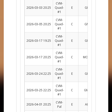
CVM-
2026-03-03 20:25
Quad-
E
GRO c. CSM
R
#1
CVM-
2026-03-05 20:25
Quad-
C
GMAT c. EVL
R
#1
CVM-
2026-03-17 19:25
Quad-
E
GRO c. CGR
R
#1
CVM-
2026-03-17 20:25
Quad-
C
MOM c. GMAT
R
#1
CVM-
2026-03-24 22:25
Quad-
E
GRO c. CGR
R
#1
CVM-
2026-03-25 22:25
Quad-
C
GMAT c. SCIE
R
#1
CVM-
2026-04-01 20:25
E
ABS c. GRO
R
Pal