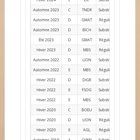
Automne 2023
C
TNDR
Substitut
G
2
Automne 2023
D
GMAT
Régulier
G
12
Automne 2023
D
BICH
Substitut
G
1
Été 2023
D
GMAT
Régulier
G
10
Hiver 2023
D
MBS
Régulier
G
11
Automne 2022
D
LION
Substitut
G
1
Automne 2022
E
MBS
Régulier
G
12
Hiver 2022
D
DIGR
Substitut
G
1
Hiver 2022
E
FSOG
Substitut
G
1
Hiver 2022
E
MBS
Substitut
G
7
Hiver 2020
C
BOEU
Substitut
G
3
Hiver 2020
D
LION
Régulier
G
7
Hiver 2020
E
AGL
Régulier
G
7
Automne 2019
A
CHKN
Substitut
G
1