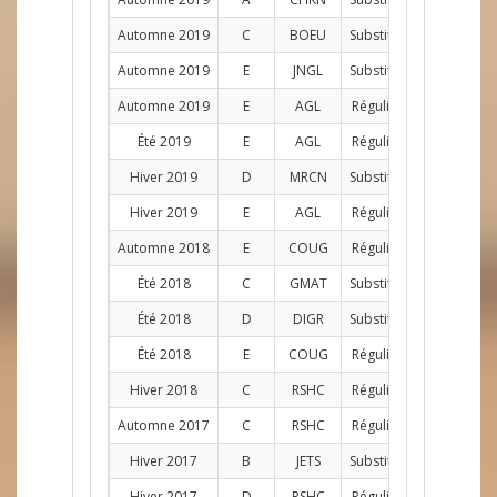
Automne 2019
C
BOEU
Substitut
G
4
Automne 2019
E
JNGL
Substitut
G
1
Automne 2019
E
AGL
Régulier
G
11
Été 2019
E
AGL
Régulier
G
10
Hiver 2019
D
MRCN
Substitut
G
1
Hiver 2019
E
AGL
Régulier
G
12
Automne 2018
E
COUG
Régulier
G
9
Été 2018
C
GMAT
Substitut
G
1
Été 2018
D
DIGR
Substitut
G
1
Été 2018
E
COUG
Régulier
G
10
Hiver 2018
C
RSHC
Régulier
G
12
Automne 2017
C
RSHC
Régulier
G
10
Hiver 2017
B
JETS
Substitut
G
2
Hiver 2017
D
RSHC
Régulier
G
12