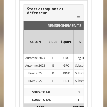
Stats attaquant et
défenseur
RENSEIGNEMENTS
SAISON
LIGUE
ÉQUIPE
ST
POS
PJ
Automne 2024
E
GRO
Régulier
AG
9
Automne 2023
E
GRO
Substitut
G
1
Hiver 2022
D
DIGR
Substitut
G
1
Hiver 2022
E
BDT
Substitut
G
1
SOUS-TOTAL
D
1
SOUS-TOTAL
E
11