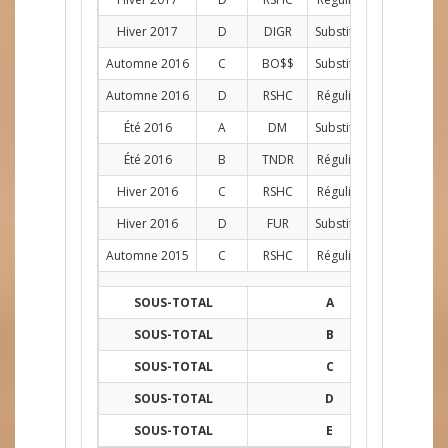
Hiver 2017
D
DIGR
Substitut
G
1
Automne 2016
C
BO$$
Substitut
G
1
Automne 2016
D
RSHC
Régulier
G
12
Été 2016
A
DM
Substitut
G
1
Été 2016
B
TNDR
Régulier
G
9
Hiver 2016
C
RSHC
Régulier
G
12
Hiver 2016
D
FUR
Substitut
G
2
Automne 2015
C
RSHC
Régulier
G
12
SOUS-TOTAL
A
2
SOUS-TOTAL
B
13
SOUS-TOTAL
C
128
SOUS-TOTAL
D
74
SOUS-TOTAL
E
130