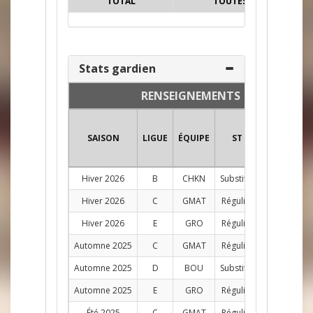
TOTAL
TOUTES
12
Stats gardien
RENSEIGNEMENTS
SAISON
LIGUE
ÉQUIPE
ST
POS
PJ
Hiver 2026
B
CHKN
Substitut
G
1
Hiver 2026
C
GMAT
Régulier
G
12
Hiver 2026
E
GRO
Régulier
G
12
Automne 2025
C
GMAT
Régulier
G
11
Automne 2025
D
BOU
Substitut
G
1
Automne 2025
E
GRO
Régulier
G
11
Été 2025
C
GMAT
Régulier
G
10