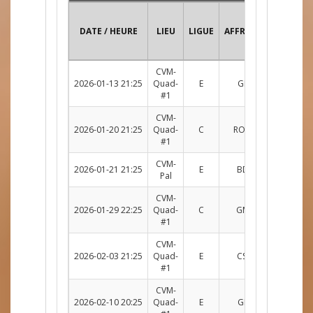
DATE / HEURE
LIEU
LIGUE
AFFRONTEMENT
CVM-
2026-01-13 21:25
Quad-
E
GRO c. ABS
R
#1
CVM-
2026-01-20 21:25
Quad-
C
ROU c. GMAT
R
#1
CVM-
2026-01-21 21:25
E
BDT c. GRO
R
Pal
CVM-
2026-01-29 22:25
Quad-
C
GMAT c. EVL
R
#1
CVM-
2026-02-03 21:25
Quad-
E
CSM c. GRO
R
#1
CVM-
2026-02-10 20:25
Quad-
E
GRO c. SQR
R