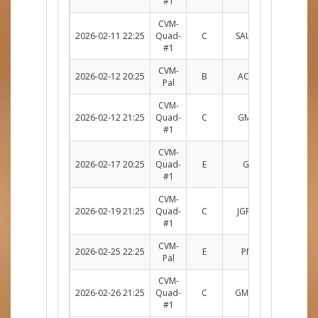
#1
CVM-
2026-02-11 22:25
Quad-
C
SAUC c. GMAT
R
#1
CVM-
2026-02-12 20:25
B
ACH c. CHKN
Su
Pal
CVM-
2026-02-12 21:25
Quad-
C
GMAT c. CRQ
R
#1
CVM-
2026-02-17 20:25
Quad-
E
GRO c. INV
R
#1
CVM-
2026-02-19 21:25
Quad-
C
JGRB c. GMAT
R
#1
CVM-
2026-02-25 22:25
E
PNK c. GRO
R
Pal
CVM-
2026-02-26 21:25
Quad-
C
GMAT c. WOLF
R
#1