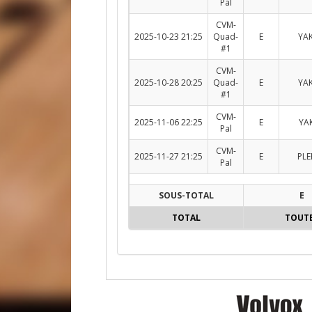
Pal
CVM-
2025-10-23 21:25
Quad-
E
YAK
#1
CVM-
2025-10-28 20:25
Quad-
E
YAK
#1
CVM-
2025-11-06 22:25
E
YAK
Pal
CVM-
2025-11-27 21:25
E
PLE
Pal
SOUS-TOTAL
E
TOTAL
TOUT