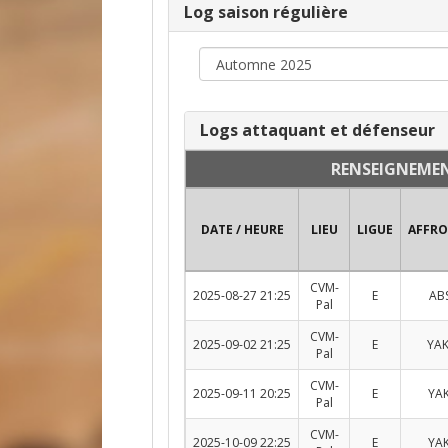
Log saison régulière
Logs attaquant et défenseur
RENSEIGNEME
DATE / HEURE
LIEU
LIGUE
AFFR
CVM-
2025-08-27 21:25
E
ABS
Pal
CVM-
2025-09-02 21:25
E
YAK
Pal
CVM-
2025-09-11 20:25
E
YAK
Pal
CVM-
2025-10-09 22:25
E
YAK