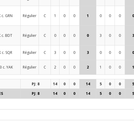
 c. GRN
Régulier
C
1
0
0
1
0
0
0
 c. BDT
Régulier
C
0
0
0
0
3
0
0
 c. SQR
Régulier
C
3
0
0
3
0
0
0
B c. YAK
Régulier
C
2
0
0
2
1
0
0
PJ: 8
14
0
0
14
5
0
0
ES
PJ: 8
14
0
0
14
5
0
0