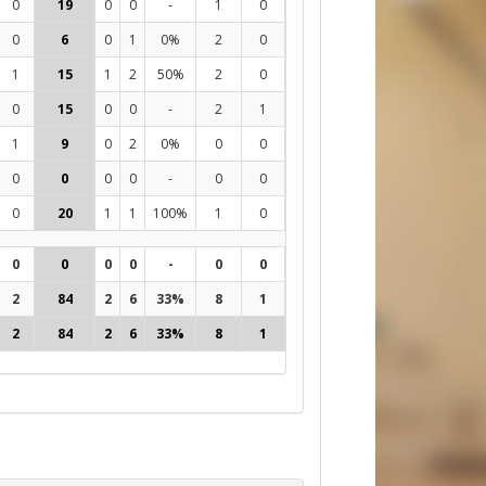
0
19
0
0
-
1
0
0
56
25%
10
8
0
6
0
1
0%
2
0
0
24
21%
3
6
1
15
1
2
50%
2
0
0
56
20%
1
8
0
15
0
0
-
2
1
0
70
14%
10
21
1
9
0
2
0%
0
0
0
40
10%
7
6
0
0
0
0
-
0
0
0
2
0%
-2
2
0
20
1
1
100%
1
0
0
75
13%
9
8
0
0
0
0
-
0
0
0
2
0%
-2
2
2
84
2
6
33%
8
1
0
321
17%
40
57
2
84
2
6
33%
8
1
0
323
17%
38
59