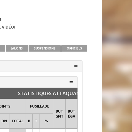
U
 VIDÉO!
S
JALONS
SUSPENSIONS
OFFICIELS
STATISTIQUES ATTAQUANTS ET DÉFENSEURS
TIRS AU
OINTS
FUSILLADE
BUT
BUT
BUT
BUT
MI
+/-
GNT
ÉGA
PRO
PU
DN
TOTAL
B
T
%
TIRS
%T