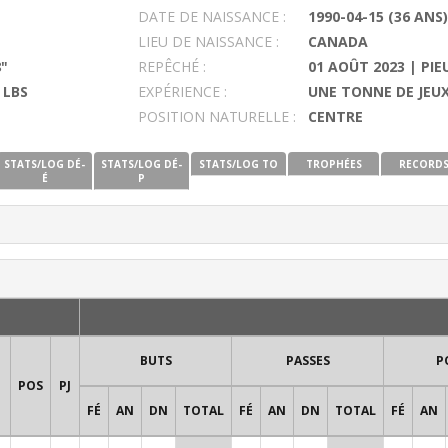
DATE DE NAISSANCE :
1990-04-15 (36 ANS)
LIEU DE NAISSANCE :
CANADA
8"
REPÊCHÉ :
01 AOÛT 2023 | PIE
 LBS
EXPÉRIENCE :
UNE TONNE DE JEUX
POSITION NATURELLE :
CENTRE
STATS/LOG DÉ-
STATS/LOG DÉ-
STATS/LOG TO
TROPHÉES
RECORD
É
P
BUTS
PASSES
P
POS
PJ
FÉ
AN
DN
TOTAL
FÉ
AN
DN
TOTAL
FÉ
AN