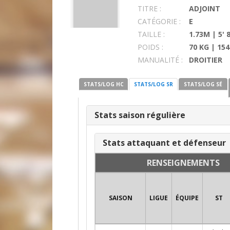
TITRE :
ADJOINT
CATÉGORIE :
E
TAILLE :
1.73M | 5' 
POIDS :
70 KG | 154
MANUALITÉ :
DROITIER
STATS/LOG HC
STATS/LOG SR
STATS/LOG SÉ
Stats saison régulière
Stats attaquant et défenseur
RENSEIGNEMENTS
SAISON
LIGUE
ÉQUIPE
ST