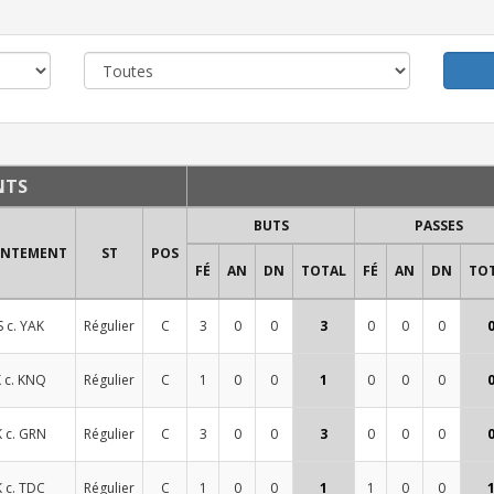
NTS
BUTS
PASSES
ONTEMENT
ST
POS
FÉ
AN
DN
TOTAL
FÉ
AN
DN
TO
 c. YAK
Régulier
C
3
0
0
3
0
0
0
 c. KNQ
Régulier
C
1
0
0
1
0
0
0
 c. GRN
Régulier
C
3
0
0
3
0
0
0
 c. TDC
Régulier
C
1
0
0
1
1
0
0