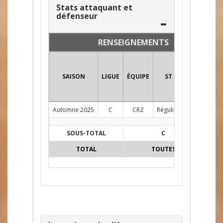
Stats attaquant et
défenseur
RENSEIGNEMENTS
SAISON
LIGUE
ÉQUIPE
ST
POS
PJ
Automne 2025
C
CRZ
Régulier
D
11
SOUS-TOTAL
C
11
TOTAL
TOUTES
11