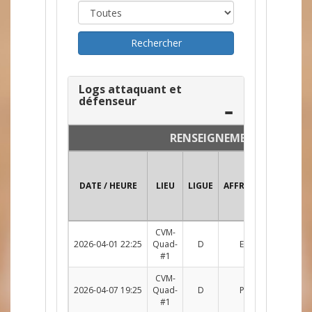
Logs attaquant et
défenseur
RENSEIGNEMENTS
DATE / HEURE
LIEU
LIGUE
AFFRONTEMENT
CVM-
2026-04-01 22:25
Quad-
D
EKP c. TRP
R
#1
CVM-
2026-04-07 19:25
Quad-
D
PYL c. TRP
R
#1