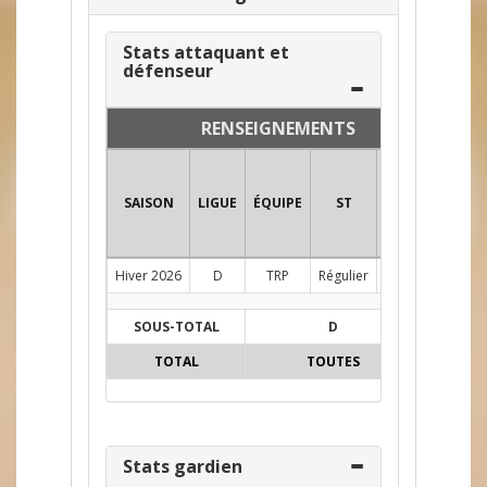
Stats attaquant et
défenseur
RENSEIGNEMENTS
SAISON
LIGUE
ÉQUIPE
ST
POS
PJ
FÉ
Hiver 2026
D
TRP
Régulier
G
3
0
SOUS-TOTAL
D
3
0
TOTAL
TOUTES
3
0
Stats gardien