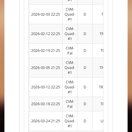
CVM-
2026-02-03 22:25
Quad-
D
TRP c. PYL
R
#1
CVM-
2026-02-12 22:25
Quad-
D
TRP c. TNDR
R
#1
CVM-
2026-02-19 21:25
D
TRP c. PUN
R
Pal
CVM-
2026-03-05 21:25
Quad-
D
TNDR c. TRP
R
#1
CVM-
2026-03-12 22:25
Quad-
D
TRP c. BOUB
R
#1
CVM-
2026-03-18 22:25
D
TRP c. COY
R
Pal
CVM-
2026-03-24 21:25
Quad-
D
LMB c. TRP
R
#1