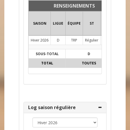
RENSEIGNEMENTS
SAISON
LIGUE
ÉQUIPE
ST
POS
PJ
PC
Hiver 2026
D
TRP
Régulier
G
9
9
SOUS-TOTAL
D
9
9
TOTAL
TOUTES
9
9
Log saison régulière