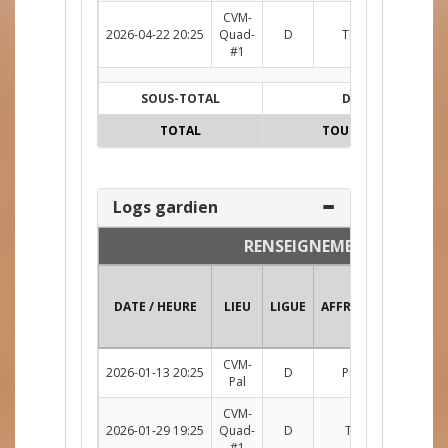
CVM-
2026-04-22 20:25
Quad-
D
TRP c. LMB
R
#1
SOUS-TOTAL
D
TOTAL
TOUTES
Logs gardien
RENSEIGNEMENTS
DATE / HEURE
LIEU
LIGUE
AFFRONTEMENT
CVM-
2026-01-13 20:25
D
PRD c. TRP
R
Pal
CVM-
2026-01-29 19:25
Quad-
D
TRI c. TRP
R
#1