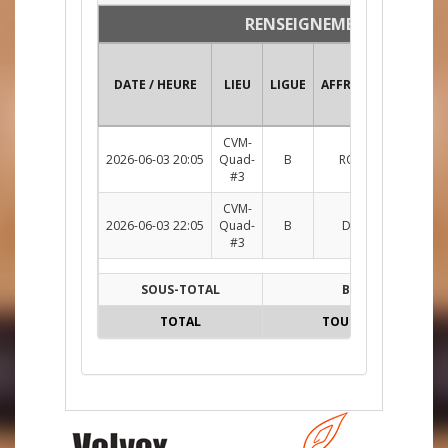
RENSEIGNEMENTS
DATE / HEURE
LIEU
LIGUE
AFFRONTEMENT
CVM-
2026-06-03 20:05
Quad-
B
ROU c. ACH
Su
#3
CVM-
2026-06-03 22:05
Quad-
B
DM c. ROU
Su
#3
SOUS-TOTAL
B
TOTAL
TOUTES