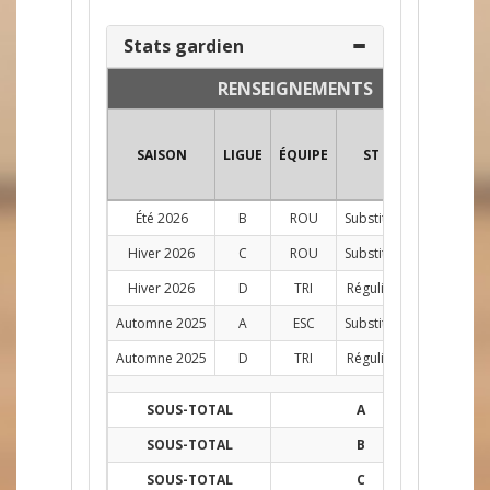
Stats gardien
RENSEIGNEMENTS
SAISON
LIGUE
ÉQUIPE
ST
POS
PJ
Été 2026
B
ROU
Substitut
G
2
Hiver 2026
C
ROU
Substitut
G
1
Hiver 2026
D
TRI
Régulier
G
12
Automne 2025
A
ESC
Substitut
G
1
Automne 2025
D
TRI
Régulier
G
11
SOUS-TOTAL
A
1
SOUS-TOTAL
B
2
SOUS-TOTAL
C
1