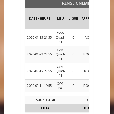
RENSEIGNEMENTS
DATE / HEURE
LIEU
LIGUE
AFFRONTEMENT
CVM-
2020-01-15 21:55
Quad-
C
ACH c. BOOM
R
#1
CVM-
2020-01-22 22:55
Quad-
C
BOOM c. GRND
R
#1
CVM-
2020-02-19 22:55
Quad-
C
BOOM c. TTCP
R
#1
CVM-
2020-03-11 19:55
C
BOOM c. BULLS
R
Pal
SOUS-TOTAL
C
TOTAL
TOUTES