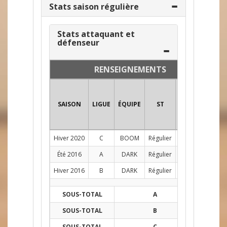
Stats saison régulière
Stats attaquant et
défenseur
RENSEIGNEMENTS
SAISON
LIGUE
ÉQUIPE
ST
POS
PJ
FÉ
Hiver 2020
C
BOOM
Régulier
AG
4
1
Été 2016
A
DARK
Régulier
AG
4
3
Hiver 2016
B
DARK
Régulier
AG
8
1
SOUS-TOTAL
A
4
3
SOUS-TOTAL
B
8
1
SOUS-TOTAL
C
4
1