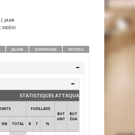
 | JAGR
 VIDÉO!
S
JALONS
SUSPENSIONS
OFFICIELS
STATISTIQUES ATTAQUANTS ET DÉFENSEURS
TIRS AU
OINTS
FUSILLADE
BUT
BUT
BUT
BUT
MI
+/-
GNT
ÉGA
PRO
PU
DN
TOTAL
B
T
%
TIRS
%T