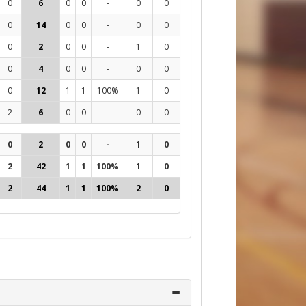
0
6
0
0
-
0
0
0
48
6%
-8
0
0
14
0
0
-
0
0
0
78
14%
-9
6
0
2
0
0
-
1
0
0
6
33%
1
2
0
4
0
0
-
0
0
0
50
6%
-18
6
0
12
1
1
100%
1
0
0
63
13%
-7
1
2
6
0
0
-
0
0
0
78
5%
-26
8
0
2
0
0
-
1
0
0
6
33%
1
2
2
42
1
1
100%
1
0
0
317
9%
-68
3
2
44
1
1
100%
2
0
0
323
10%
-67
3