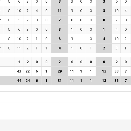
r
C
6
3
0
0
3
3
0
0
3
6
0
r
C
10
7
4
0
11
3
0
0
3
10
4
t
C
1
2
0
0
2
0
0
0
0
2
0
r
C
6
3
0
0
3
1
0
0
1
4
0
r
C
10
7
1
0
8
3
1
0
4
10
2
r
C
11
2
1
1
4
1
0
1
2
3
1
1
2
0
0
2
0
0
0
0
2
0
43
22
6
1
29
11
1
1
13
33
7
44
24
6
1
31
11
1
1
13
35
7