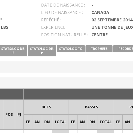
DATE DE NAISSANCE :
-
LIEU DE NAISSANCE :
CANADA
7"
REPÊCHÉ :
02 SEPTEMBRE 2014
 LBS
EXPÉRIENCE :
UNE TONNE DE JEUX
POSITION NATURELLE :
CENTRE
STATS/LOG DÉ-
STATS/LOG DÉ-
STATS/LOG TO
TROPHÉES
RECORD
É
P
BUTS
PASSES
P
POS
PJ
FÉ
AN
DN
TOTAL
FÉ
AN
DN
TOTAL
FÉ
AN