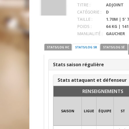
TITRE :
ADJOINT
CATÉGORIE :
D
TAILLE :
1.70M | 5' 
POIDS :
64 KG | 141
MANUALITÉ :
GAUCHER
STATS/LOG HC
STATS/LOG SR
STATS/LOG SÉ
Stats saison régulière
Stats attaquant et défenseur
RENSEIGNEMENTS
SAISON
LIGUE
ÉQUIPE
ST