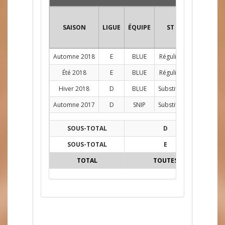
SAISON
LIGUE
ÉQUIPE
ST
POS
PJ
Automne 2018
E
BLUE
Régulier
G
8
Été 2018
E
BLUE
Régulier
C
3
Hiver 2018
D
BLUE
Substitut
AG
7
Automne 2017
D
SNIP
Substitut
AG
1
SOUS-TOTAL
D
8
SOUS-TOTAL
E
11
TOTAL
TOUTES
19