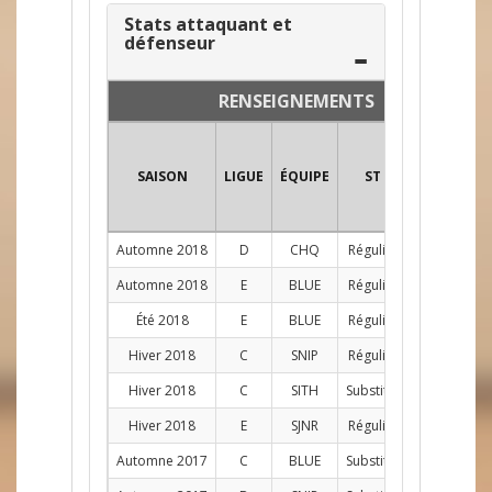
Stats attaquant et
défenseur
RENSEIGNEMENTS
SAISON
LIGUE
ÉQUIPE
ST
POS
PJ
Automne 2018
D
CHQ
Régulier
D
11
Automne 2018
E
BLUE
Régulier
G
1
Été 2018
E
BLUE
Régulier
C
5
Hiver 2018
C
SNIP
Régulier
AG
3
Hiver 2018
C
SITH
Substitut
AG
1
Hiver 2018
E
SJNR
Régulier
D
11
Automne 2017
C
BLUE
Substitut
AG
1