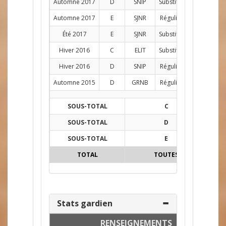
Automne 2017
D
SNIP
Substitut
AG
9
Automne 2017
E
SJNR
Régulier
D
12
Été 2017
E
SJNR
Substitut
AG
4
Hiver 2016
C
ELIT
Substitut
AG
2
Hiver 2016
D
SNIP
Régulier
C
7
Automne 2015
D
GRNB
Régulier
AG
5
SOUS-TOTAL
C
7
SOUS-TOTAL
D
32
SOUS-TOTAL
E
33
TOTAL
TOUTES
72
Stats gardien
RENSEIGNEMENTS