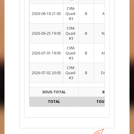
CVM-
2026-06-18 21:05
Quad-
B
ACH c. DM
R
#3
CVM-
2026-06-25 19:05
Quad-
B
NAT c. ACH
R
#3
CVM-
2026-07-01 19:05
Quad-
B
ACH c. ROU
R
#3
CVM-
2026-07-02 20:05
Quad-
B
DOU c. ACH
R
#3
SOUS-TOTAL
B
TOTAL
TOUTES