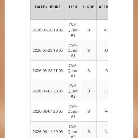
DATE / HEURE
LIEU
LIGUE
AFFRONTEMENT
CVM-
2026-05-20 19:05
Quad-
B
ACH c. DOU
R
#1
CVM-
2026-05-28 19:05
Quad-
B
ACH c. ROU
R
#1
CVM-
2026-05-28 21:05
Quad-
B
DM c. ACH
R
#1
CVM-
2026-06-03 20:05
Quad-
B
ROU c. ACH
R
#3
CVM-
2026-06-04 20:05
Quad-
B
ACH c. NAT
R
#3
CVM-
2026-06-11 20:05
Quad-
B
NAT c. ACH
R
#3