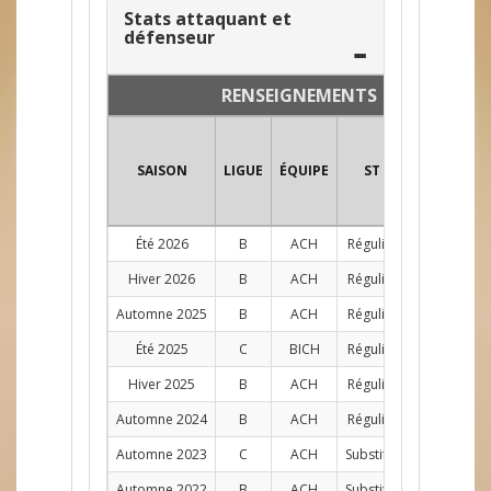
Stats attaquant et
défenseur
RENSEIGNEMENTS
SAISON
LIGUE
ÉQUIPE
ST
POS
PJ
Été 2026
B
ACH
Régulier
C
10
Hiver 2026
B
ACH
Régulier
C
10
Automne 2025
B
ACH
Régulier
C
11
Été 2025
C
BICH
Régulier
C
9
Hiver 2025
B
ACH
Régulier
C
12
Automne 2024
B
ACH
Régulier
C
11
Automne 2023
C
ACH
Substitut
C
1
Automne 2022
B
ACH
Substitut
C
1